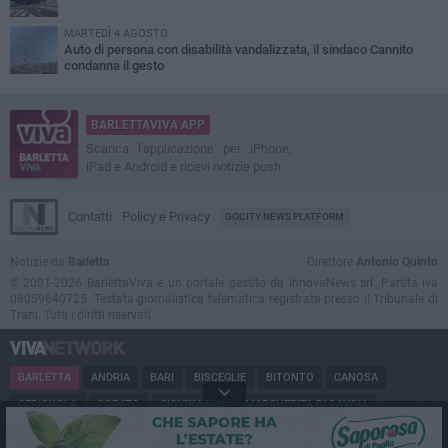
MARTEDÌ 4 AGOSTO
Auto di persona con disabilità vandalizzata, il sindaco Cannito
condanna il gesto
BARLETTAVIVA APP
Scarica l'applicazione per iPhone,
iPad e Android e ricevi notizie push
Contatti
Policy e Privacy
GOCITY NEWS PLATFORM
Notizie da
Barletta
Direttore
Antonio Quinto
© 2001-2026 BarlettaViva è un portale gestito da InnovaNews srl. Partita iva
08059640725. Testata giornalistica telematica registrata presso il Tribunale di
Trani. Tutti i diritti riservati.
BARLETTA
ANDRIA
BARI
BISCEGLIE
BITONTO
CANOSA
CERIGNOLA
CORATO
GIOVINAZZO
MARGHERITA DI SAVOIA
MINERVINO
MODUGNO
MOLFETTA
PUGLIA
RUVO