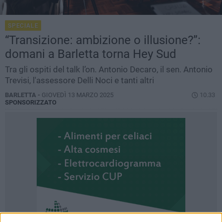
SPECIALE
“Transizione: ambizione o illusione?”:
domani a Barletta torna Hey Sud
Tra gli ospiti del talk l’on. Antonio Decaro, il sen. Antonio
Trevisi, l'assessore Delli Noci e tanti altri
BARLETTA -
GIOVEDÌ 13 MARZO 2025
10.33
SPONSORIZZATO