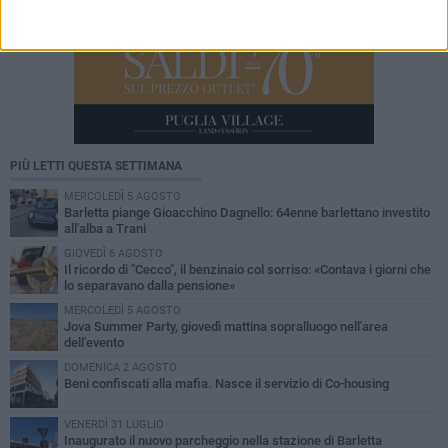
PIÙ LETTI QUESTA SETTIMANA
MERCOLEDÌ 5 AGOSTO
Barletta piange Gioacchino Dagnello: 64enne barlettano investito
all'alba a Trani
GIOVEDÌ 6 AGOSTO
Il ricordo di "Cecco", il benzinaio col sorriso: «Contava i giorni che
lo separavano dalla pensione»
MERCOLEDÌ 5 AGOSTO
Jova Summer Party, giovedì mattina sopralluogo nell'area
dell'evento
DOMENICA 2 AGOSTO
Beni confiscati alla mafia. Nasce il servizio di Co-housing
VENERDÌ 31 LUGLIO
Inaugurato il nuovo parcheggio nella stazione di Barletta