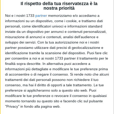
Il rispetto della tua riservatezza è la
nostra priorità
Noi e i nostri 1733
partner
memorizziamo e/o accediamo a
informazioni su un dispositivo, come i cookie, e trattiamo dati
1
personali, come identificatori univoci e informazioni standard
Domani, venerdì 14 marzo, torna l'appuntamento con
Hey
inviate da un dispositivo per annunci e contenuti personalizzati,
Sud
, il ciclo di talks ideato da Fabio Mazzocca, Sales
misurazione di annunci e contenuti, analisi dell'audience e
sviluppo dei servizi.
Con la tua autorizzazione noi e i nostri
Responsible South Area Consulting, e promosso da EY nel
partner possiamo utilizzare dati precisi di geolocalizzazione e
sud Italia per approfondire tematiche di grande rilevanza per
identificazione tramite la scansione del dispositivo. Puoi fare clic
il territorio. "Transizione: ambizione o illusione?" è il titolo del
per consentire a noi e ai nostri 1733 partner il trattamento per le
confronto, in programma alle ore 19 nella sede operativa di
finalità sopra descritte. In alternativa puoi accedere a
EY a Barletta, in via Giuseppe De Nittis n. 15.
informazioni più dettagliate e modificare le tue preferenze prima
di acconsentire o di negare il consenso.
Si rende noto che alcuni
Tra gli ospiti l'on.
Antonio Decaro
, presidente della
trattamenti dei dati personali possono non richiedere il tuo
consenso, ma hai il diritto di opporti a tale trattamento. Le tue
Commissione ENVI del Parlamento Europeo (Comm.
preferenze si applicheranno solo a questo sito web. Puoi
Ambiente, Clima e Sicurezza Alimentare), che ha un ruolo
modificare le tue preferenze o revocare il consenso in qualsiasi
centrale nel definire politiche innovative e nel promuovere
momento tornando su questo sito e facendo clic sul pulsante
strumenti come il pacchetto "Fit for 55", il fondo sociale per il
"Privacy" in fondo alla pagina web.
clima e iniziative per l'economia circolare. La transizione