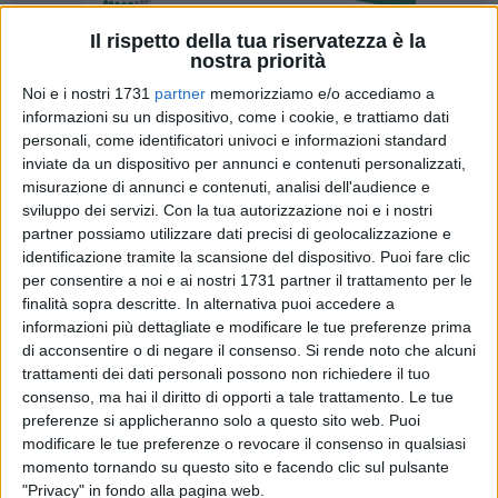
Il rispetto della tua riservatezza è la
nostra priorità
Noi e i nostri 1731
partner
memorizziamo e/o accediamo a
informazioni su un dispositivo, come i cookie, e trattiamo dati
personali, come identificatori univoci e informazioni standard
inviate da un dispositivo per annunci e contenuti personalizzati,
misurazione di annunci e contenuti, analisi dell'audience e
Il "Maggio dei libri" converge sulla mitologia proponendo il
sviluppo dei servizi.
Con la tua autorizzazione noi e i nostri
partner possiamo utilizzare dati precisi di geolocalizzazione e
recente lavoro di Vittorio Grimaldi. È intitolato "Il sogno di
identificazione tramite la scansione del dispositivo. Puoi fare clic
Perseo e Medusa" (Kindle Edition) e sarà presentato
per consentire a noi e ai nostri 1731 partner il trattamento per le
dall'autore alle ore 11 di domani, nella sala "Bernardini" di
finalità sopra descritte. In alternativa puoi accedere a
Palazzo San Domenico, in via Cavour (ingresso libero).
informazioni più dettagliate e modificare le tue preferenze prima
di acconsentire o di negare il consenso.
Si rende noto che alcuni
L'evento si realizza in collaborazione con l'Unione Nazionale
trattamenti dei dati personali possono non richiedere il tuo
Cavalieri d'Italia (UNCI) Sezione Provinciale Barletta Andria
consenso, ma hai il diritto di opporti a tale trattamento. Le tue
preferenze si applicheranno solo a questo sito web. Puoi
Trani e da "Mitologicamente…".
modificare le tue preferenze o revocare il consenso in qualsiasi
momento tornando su questo sito e facendo clic sul pulsante
Spiega Grimaldi: "Tutti conosciamo la triste storia di
"Privacy" in fondo alla pagina web.