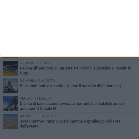
PIÙ LETTI QUESTA SETTIMANA
VENERDÌ 31 LUGLIO
Inaugurato il nuovo parcheggio nella stazione di Barletta
MERCOLEDÌ 5 AGOSTO
Barletta piange Gioacchino Dagnello: 64enne barlettano investito
all'alba a Trani
GIOVEDÌ 30 LUGLIO
Rapina all'Ipercoop di Barletta: nel mirino la gioielleria, banditi in
fuga
DOMENICA 2 AGOSTO
Beni confiscati alla mafia. Nasce il servizio di Co-housing
VENERDÌ 31 LUGLIO
Divieto di balneazione revocato, tornano balneabili le acque
antistanti il Canale H
MERCOLEDÌ 5 AGOSTO
Jova Summer Party, giovedì mattina sopralluogo nell'area
dell'evento