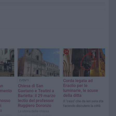
24
Corda legata ad
EVENTI
Eraclio per le
an
Chiesa di San
luminarie, le scuse
umento
Gaetano e Teatini a
della ditta
Barletta: il 29 marzo
mosso
lectio del professor
Il "caso" che da ieri sera sta
i
Ruggiero Doronzo
facendo discutere la città
sa
La storia della chiesa
cittadina oggi diventata