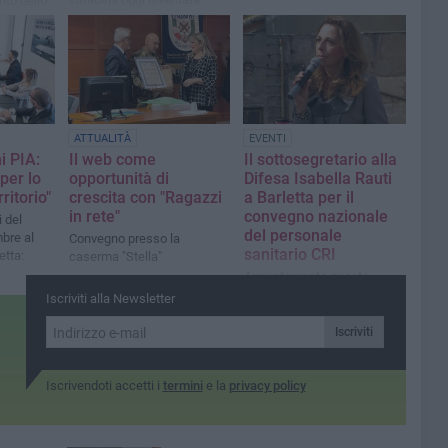
nto dello
monumento nazionale
ATTUALITÀ
EVENTI
i PIA:
Il web come
Il sottosegretario alla
per lo
opportunità di
Difesa Isabella Rauti
ritorio"
crescita con "Ragazzi
a Barletta per il
in rete"
convegno nazionale
i del
del personale
mbre al
Convegno presso la
sanitario CRI
etta:
caserma "Stella"
Appuntamento questo
pomeriggio al Castello
Iscriviti alla Newsletter
Iscriviti
Iscrivendoti accetti i
termini
e la
privacy policy