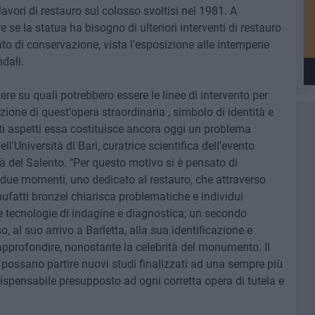
vori di restauro sul colosso svoltisi nel 1981. A
 se la statua ha bisogno di ulteriori interventi di restauro
tato di conservazione, vista l'esposizione alle intemperie
dali.
ere su quali potrebbero essere le linee di intervento per
azione di quest'opera straordinaria , simbolo di identità e
lti aspetti essa costituisce ancora oggi un problema
ll'Università di Bari, curatrice scientifica dell'evento
à del Salento. "Per questo motivo si è pensato di
 due momenti, uno dedicato al restauro, che attraverso
ufatti bronzei chiarisca problematiche e individui
ve tecnologie di indagine e diagnostica; un secondo
 al suo arrivo a Barletta, alla sua identificazione e
pprofondire, nonostante la celebrità del monumento. Il
possano partire nuovi studi finalizzati ad una sempre più
ispensabile presupposto ad ogni corretta opera di tutela e