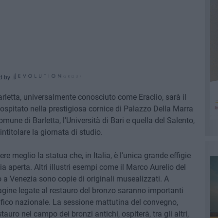
d by
arletta, universalmente conosciuto come Eraclio, sarà il
ospitato nella prestigiosa cornice di Palazzo Della Marra
 Comune di Barletta, l'Università di Bari e quella del Salento,
ntitolare la giornata di studio.
e meglio la statua che, in Italia, è l'unica grande effigie
a aperta. Altri illustri esempi come il Marco Aurelio del
a Venezia sono copie di originali musealizzati. A
agine legate al restauro del bronzo saranno importanti
fico nazionale. La sessione mattutina del convegno,
stauro nel campo dei bronzi antichi, ospiterà, tra gli altri,