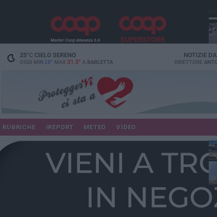
PI
25
°C
CIELO SERENO
NOTIZIE D
31.5°
OGGI MIN
25°
MAX
A
BARLETTA
DIRETTORE
ANTO
se
RUBRICHE
IREPORT
METEO
VIDEO