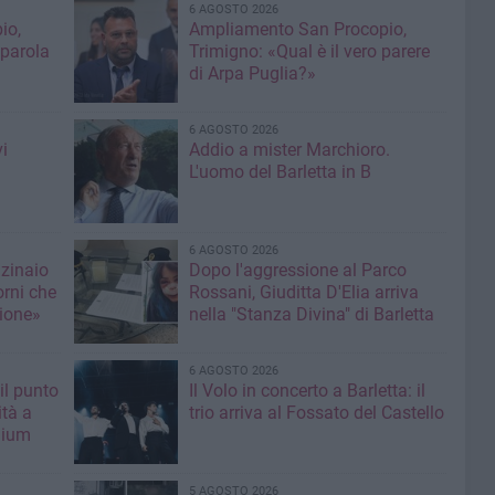
6 AGOSTO 2026
io,
Ampliamento San Procopio,
 parola
Trimigno: «Qual è il vero parere
di Arpa Puglia?»
6 AGOSTO 2026
i
Addio a mister Marchioro.
L'uomo del Barletta in B
6 AGOSTO 2026
nzinaio
Dopo l'aggressione al Parco
orni che
Rossani, Giuditta D'Elia arriva
ione»
nella "Stanza Divina" di Barletta
6 AGOSTO 2026
il punto
Il Volo in concerto a Barletta: il
ità a
trio arriva al Fossato del Castello
mium
5 AGOSTO 2026