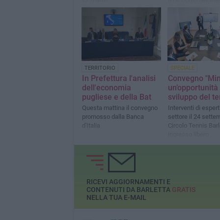
Il racconto dell'eve
scorso 29 marzo
TERRITORIO
SPECIALE
In Prefettura l'analisi
Convegno "Min
dell'economia
un’opportunità 
pugliese e della Bat
sviluppo del ter
Questa mattina il convegno
Interventi di espert
promosso dalla Banca
settore il 24 sette
d'Italia
Circolo Tennis Barl
ingresso libero
RICEVI AGGIORNAMENTI E
CONTENUTI DA BARLETTA
GRATIS
NELLA TUA E-MAIL