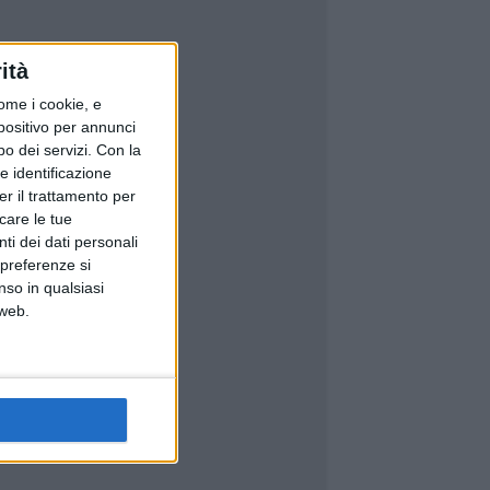
ità
ome i cookie, e
spositivo per annunci
o dei servizi.
Con la
e identificazione
er il trattamento per
icare le tue
ti dei dati personali
 preferenze si
nso in qualsiasi
 web.