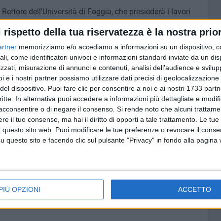
Rettore dell'Università di Foggia, che presiederà i lavori
ta Il colosso e i suoi enigmi, aveva proposto di
l rispetto della tua riservatezza è la nostra prior
tuendola con una copia.
artner
memorizziamo e/o accediamo a informazioni su un dispositivo, c
ali, come identificatori univoci e informazioni standard inviate da un di
di un convegno di importanza scientifica internazionale".
zzati, misurazione di annunci e contenuti, analisi dell'audience e svilupp
arletta. "Eraclio è uno dei simboli della nostra città e
i e i nostri partner possiamo utilizzare dati precisi di geolocalizzazione 
rizzarlo al meglio. Per questo abbiamo deciso di iniziare
del dispositivo. Puoi fare clic per consentire a noi e ai nostri 1733 partn
egno del 7 ottobre prossimo. La programmazione culturale
critte. In alternativa puoi accedere a informazioni più dettagliate e modif
n patrimonio monumentale di livello internazionale, deve
acconsentire o di negare il consenso.
Si rende noto che alcuni trattamen
dalle possibilità che la ricerca scientifica offre. Il
e il tuo consenso, ma hai il diritto di opporti a tale trattamento. Le tue
a previsto un intervento manutentivo sulla statua. Lo
 questo sito web. Puoi modificare le tue preferenze o revocare il conse
questo sito e facendo clic sul pulsante "Privacy" in fondo alla pagina
 conoscere i risultati dell'indagine che evidenzieranno
esto modo saremo in grado di pianificarne al meglio i
l'agenda eventi di Barlettalife
PIÙ OPZIONI
ACCETTO