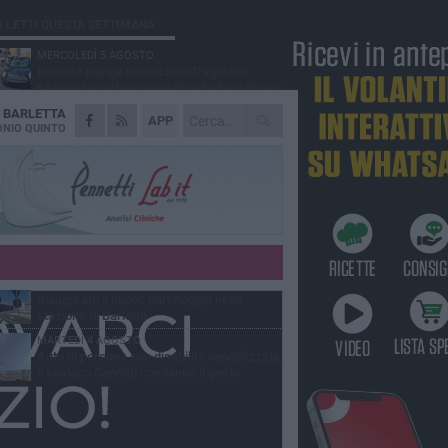
Ù LETTI QUESTA SETTIMANA
MERCOLEDÌ 5 AGOSTO
Barletta piange Gioacchino Dagnello:
64enne barlettano investito all'alba a Trani
A
BARLETTA
GIOVEDÌ 6 AGOSTO
APP
Il ricordo di "Cecco", il benzinaio col
NIO QUINTO
sorriso: «Contava i giorni che lo
paravano dalla pensione»
MERCOLEDÌ 5 AGOSTO
Jova Summer Party, giovedì mattina
sopralluogo nell'area dell'evento
DOMENICA 2 AGOSTO
Beni confiscati alla mafia. Nasce il servizio
di Co-housing
VENERDÌ 31 LUGLIO
Inaugurato il nuovo parcheggio nella
stazione di Barletta
MARTEDÌ 4 AGOSTO
Auto di persona con disabilità vandalizzata,
il sindaco Cannito condanna il gesto