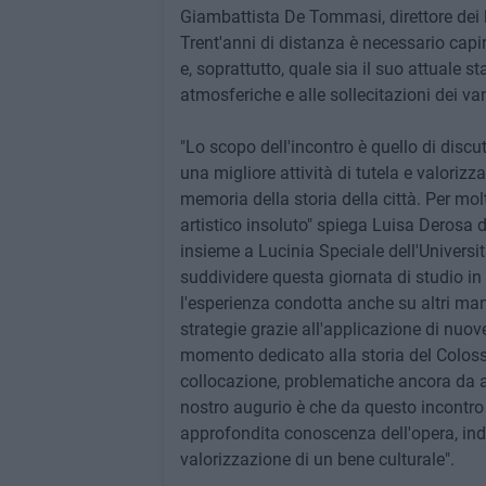
Giambattista De Tommasi, direttore dei la
Trent'anni di distanza è necessario capire
e, soprattutto, quale sia il suo attuale s
atmosferiche e alle sollecitazioni dei van
"Lo scopo dell'incontro è quello di discut
una migliore attività di tutela e valorizz
memoria della storia della città. Per mo
artistico insoluto" spiega Luisa Derosa de
insieme a Lucinia Speciale dell'Universit
suddividere questa giornata di studio in
l'esperienza condotta anche su altri man
strategie grazie all'applicazione di nuo
momento dedicato alla storia del Colosso,
collocazione, problematiche ancora da a
nostro augurio è che da questo incontro 
approfondita conoscenza dell'opera, ind
valorizzazione di un bene culturale".