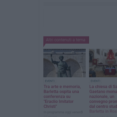
Altri contenuti a tema
EVENTI
EVENTI
Tra arte e memoria,
La chiesa di S
Barletta ospita una
Gaetano mon
conferenza su
nazionale, un
"Eraclio Imitator
convegno pro
Christi"
dal centro stud
Barletta in Ro
In programma oggi venerdì
27 marzo