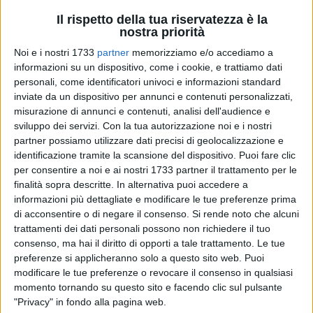
Il rispetto della tua riservatezza è la
nostra priorità
Noi e i nostri 1733
partner
memorizziamo e/o accediamo a
informazioni su un dispositivo, come i cookie, e trattiamo dati
36
A cura di
ALESSIA FILOGRASSO
personali, come identificatori univoci e informazioni standard
inviate da un dispositivo per annunci e contenuti personalizzati,
misurazione di annunci e contenuti, analisi dell'audience e
sviluppo dei servizi.
Con la tua autorizzazione noi e i nostri
Il parchetto di via Chieffi è stato da sempre luogo di ritrovo
partner possiamo utilizzare dati precisi di geolocalizzazione e
per molti bambini e genitori, ma con il passare degli anni si è
identificazione tramite la scansione del dispositivo. Puoi fare clic
deteriorato non permettendo più l'utilizzo dei giochi presenti.
per consentire a noi e ai nostri 1733 partner il trattamento per le
Il quartiere si è così mobilitato per restituire ai bambini il loro
finalità sopra descritte. In alternativa puoi accedere a
spazio, e dopo molte richieste e molti mesi trascorsi, il
informazioni più dettagliate e modificare le tue preferenze prima
di acconsentire o di negare il consenso.
Si rende noto che alcuni
parchetto è stato rinnovato con nuovi giochi, scivoli e
trattamenti dei dati personali possono non richiedere il tuo
altalene. Ad oggi però i cancelli sono ancora chiusi, e la
consenso, ma hai il diritto di opporti a tale trattamento. Le tue
domanda da parte dei residenti sorge spontanea: "
Perché il
preferenze si applicheranno solo a questo sito web. Puoi
parchetto non è mai stato riaperto?
". Si chiede il comitato di
modificare le tue preferenze o revocare il consenso in qualsiasi
Quartiere Medaglie d'Oro con una nota a firma del suo
momento tornando su questo sito e facendo clic sul pulsante
referente Oronzo Carli.
"Privacy" in fondo alla pagina web.