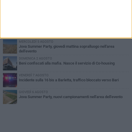
MERCOLEDÌ 5 AGOSTO
Barletta piange Gioacchino Dagnello: 64enne barlettano investito
all'alba a Trani
GIOVEDÌ 6 AGOSTO
Il ricordo di "Cecco", il benzinaio col sorriso: «Contava i giorni che
lo separavano dalla pensione»
MERCOLEDÌ 5 AGOSTO
Jova Summer Party, giovedì mattina sopralluogo nell'area
dell'evento
DOMENICA 2 AGOSTO
Beni confiscati alla mafia. Nasce il servizio di Co-housing
VENERDÌ 7 AGOSTO
Incidente sulla 16 bis a Barletta, traffico bloccato verso Bari
GIOVEDÌ 6 AGOSTO
Jova Summer Party, nuovi campionamenti nell'area dell'evento