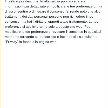
Al nuovo Papa sarà imposto il nome di Leone XIV. Oltre
finalità sopra descritte. In alternativa puoi accedere a
45mila persone, tra fedeli e curiosi, sono accorse in piazza
informazioni più dettagliate e modificare le tue preferenze prima
di acconsentire o di negare il consenso.
Si rende noto che alcuni
San Pietro sin dal primo pomeriggio. In pochi, anche tra i
trattamenti dei dati personali possono non richiedere il tuo
vaticanisti, avevano pronosticato una fumata bianca al
consenso, ma hai il diritto di opporti a tale trattamento. Le tue
quarto scrutinio; molti invece pensavano una elezione a
preferenze si applicheranno solo a questo sito web. Puoi
sera. Invece lo Spirito Santo - come ricordano i porporati
modificare le tue preferenze o revocare il consenso in qualsiasi
sovente - ha guidato la decisione in tempi obiettivamente
momento tornando su questo sito e facendo clic sul pulsante
rapidi.
"Privacy" in fondo alla pagina web.
Due giorni erano durati anche gli ultimi due Conclavi, nel
2005 e nel 2013, quando erano stati eletti Papa Benedetto
XVI e Papa Francesco, rispettivamente dopo 4 e 5 scrutini.
CHI È IL NUOVO PAPA
Il Cardinale Robert Francis Prevost, O.S.A., Prefetto del
Dicastero per i Vescovi, Arcivescovo-Vescovo emerito di
Chiclayo, è nato il 14 settembre 1955 a Chicago (Illinois,
Stati Uniti). Nel 1977 è entrato nel noviziato dell'Ordine di
Sant'Agostino (O.S.A.), nella provincia di Nostra Signora del