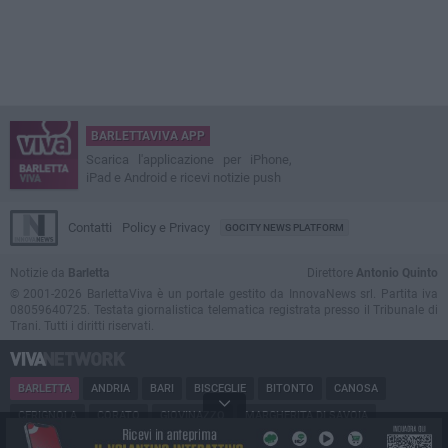
BARLETTAVIVA APP
Scarica l'applicazione per iPhone,
iPad e Android e ricevi notizie push
Contatti
Policy e Privacy
GOCITY NEWS PLATFORM
Notizie da
Barletta
Direttore
Antonio Quinto
© 2001-2026 BarlettaViva è un portale gestito da InnovaNews srl. Partita iva
08059640725. Testata giornalistica telematica registrata presso il Tribunale di
Trani. Tutti i diritti riservati.
BARLETTA
ANDRIA
BARI
BISCEGLIE
BITONTO
CANOSA
CERIGNOLA
CORATO
GIOVINAZZO
MARGHERITA DI SAVOIA
MINERVINO
MODUGNO
MOLFETTA
PUGLIA
RUVO