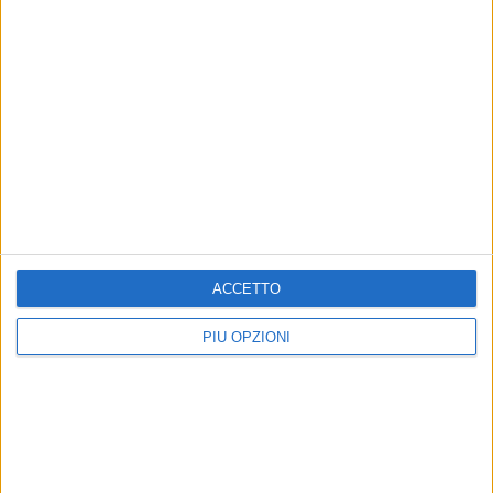
Altri contenuti a tema
ACCETTO
PIÙ OPZIONI
EVENTI
RELIGIONI
Torna “Aperti per Voi sotto
Barletta celebra il 750°