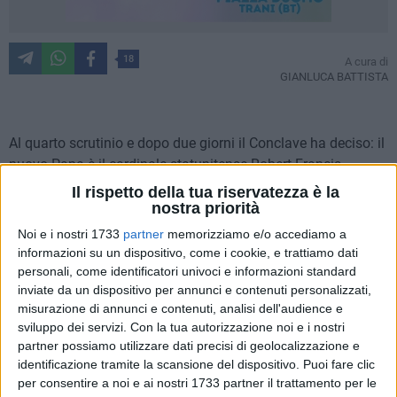
18
A cura di
GIANLUCA BATTISTA
Al quarto scrutinio e dopo due giorni il Conclave ha deciso: il
nuovo Papa è il cardinale statunitense Robert Francis
Prevost. Ha 69 anni. L'annuncio del protodiacono Dominique
Il rispetto della tua riservatezza è la
Mamberti, prefetto del Supremo Tribunale della Segnatura
nostra priorità
Apostolica, è arrivato dopo la fumata bianca, dalla loggia
Noi e i nostri 1733
partner
memorizziamo e/o accediamo a
centrale della Basilica di San Pietro. Si tratta del 267°
informazioni su un dispositivo, come i cookie, e trattiamo dati
Pontefice della Chiesa Cattolica.
personali, come identificatori univoci e informazioni standard
inviate da un dispositivo per annunci e contenuti personalizzati,
misurazione di annunci e contenuti, analisi dell'audience e
I 133 cardinali, nonostante si trattasse del numero più
sviluppo dei servizi.
Con la tua autorizzazione noi e i nostri
elevato mai entrato nella Cappella Sistina, sono riusciti di
partner possiamo utilizzare dati precisi di geolocalizzazione e
fatto in poco più di 24 ore a trovare l'accordo su un nome.
identificazione tramite la scansione del dispositivo. Puoi fare clic
per consentire a noi e ai nostri 1733 partner il trattamento per le