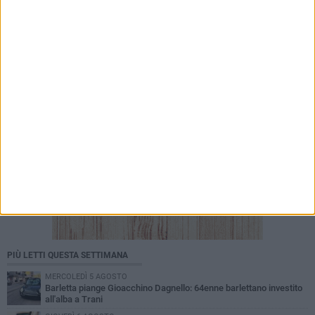
Progetto Civico: Sul canale H serve una visione
come Rimini
PIÙ LETTI QUESTA SETTIMANA
MERCOLEDÌ 5 AGOSTO
Barletta piange Gioacchino Dagnello: 64enne barlettano investito
all'alba a Trani