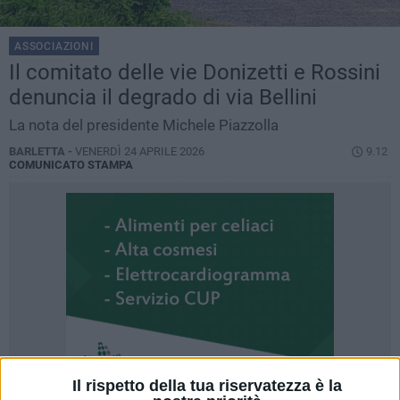
ASSOCIAZIONI
Il comitato delle vie Donizetti e Rossini
denuncia il degrado di via Bellini
La nota del presidente Michele Piazzolla
BARLETTA -
VENERDÌ 24 APRILE 2026
9.12
COMUNICATO STAMPA
Il rispetto della tua riservatezza è la