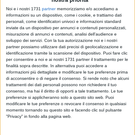
Noi e i nostri 1731
partner
memorizziamo e/o accediamo a
informazioni su un dispositivo, come i cookie, e trattiamo dati
4
personali, come identificatori univoci e informazioni standard
inviate da un dispositivo per annunci e contenuti personalizzati,
misurazione di annunci e contenuti, analisi dell'audience e
sviluppo dei servizi.
Con la tua autorizzazione noi e i nostri
Il Consiglio comunale è convocato presso la Sala Consiliare
partner possiamo utilizzare dati precisi di geolocalizzazione e
ubicata al piano rialzato dell'ex Tribunale in Via Zanardelli,
identificazione tramite la scansione del dispositivo. Puoi fare clic
per Mercoledì 30 Aprile 2025 con inizio alle ore 9,30 in
per consentire a noi e ai nostri 1731 partner il trattamento per le
seduta di prima convocazione.
finalità sopra descritte. In alternativa puoi accedere a
informazioni più dettagliate e modificare le tue preferenze prima
Ordine del giorno
di acconsentire o di negare il consenso.
Si rende noto che alcuni
trattamenti dei dati personali possono non richiedere il tuo
Riconoscimento e presa d'atto del debito fuori bilancio
consenso, ma hai il diritto di opporti a tale trattamento. Le tue
derivante da sentenza n. 1262/2024 pronunciata dal
preferenze si applicheranno solo a questo sito web. Puoi
modificare le tue preferenze o revocare il consenso in qualsiasi
Tribunale di Trani sez. Lavoro - Avvocatura. (Proposta
momento tornando su questo sito e facendo clic sul pulsante
18)
"Privacy" in fondo alla pagina web.
Riconoscimento e presa d'atto del debito fuori bilancio
derivante da sentenza n.1558/2023, pronunciata dalla