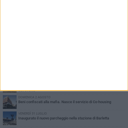
PIÙ LETTI QUESTA SETTIMANA
MERCOLEDÌ 5 AGOSTO
Barletta piange Gioacchino Dagnello: 64enne barlettano investito
all'alba a Trani
GIOVEDÌ 6 AGOSTO
Il ricordo di "Cecco", il benzinaio col sorriso: «Contava i giorni che
lo separavano dalla pensione»
MERCOLEDÌ 5 AGOSTO
Jova Summer Party, giovedì mattina sopralluogo nell'area
dell'evento
DOMENICA 2 AGOSTO
Beni confiscati alla mafia. Nasce il servizio di Co-housing
VENERDÌ 31 LUGLIO
Inaugurato il nuovo parcheggio nella stazione di Barletta