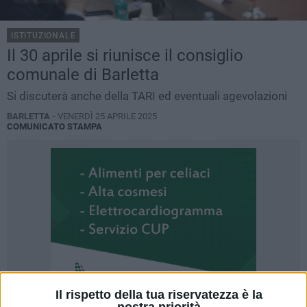
ISTITUZIONALE
Il 30 aprile si riunisce il consiglio
comunale di Barletta
Si discuterà anche della TARI ed eventuali agevolazioni
BARLETTA -
VENERDÌ 25 APRILE 2025
COMUNICATO STAMPA
Il rispetto della tua riservatezza è la
nostra priorità