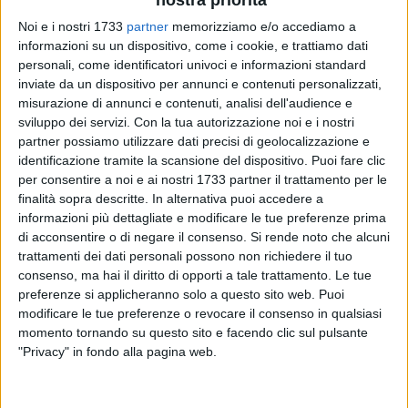
verità fatta con le normali categorie del pensiero umano,
Noi e i nostri 1733
partner
memorizziamo e/o accediamo a
oltre la penultima verità, con l'ausilio di storie rappresentate
informazioni su un dispositivo, come i cookie, e trattiamo dati
con tecniche cinematografiche in grado di trasmettere,
personali, come identificatori univoci e informazioni standard
soprattutto sul piano emotivo, il messaggio sotteso al
inviate da un dispositivo per annunci e contenuti personalizzati,
disagio psichico che altrimenti verrebbe incasellato in
misurazione di annunci e contenuti, analisi dell'audience e
categorie diagnostiche utili solo a programmare interventi
sviluppo dei servizi.
Con la tua autorizzazione noi e i nostri
terapeutici e non a spiegare completamente i vissuti e le
partner possiamo utilizzare dati precisi di geolocalizzazione e
angosce di chi soffre.
identificazione tramite la scansione del dispositivo. Puoi fare clic
per consentire a noi e ai nostri 1733 partner il trattamento per le
finalità sopra descritte. In alternativa puoi accedere a
Sono stati 14 i corti, selezionati dal comitato organizzativo
informazioni più dettagliate e modificare le tue preferenze prima
della rassegna tra le 46 opere giunte, che sono stati proiettati
di acconsentire o di negare il consenso.
Si rende noto che alcuni
e valutati dalla giuria di esperti nelle tre giornate del Festival.
trattamenti dei dati personali possono non richiedere il tuo
Tutti i 14 corti selezionati hanno ricevuto un premio rimborso
consenso, ma hai il diritto di opporti a tale trattamento. Le tue
pari ad euro 1.000, mentre tutte le 46 opere pervenute e
preferenze si applicheranno solo a questo sito web. Puoi
candidate alla selezione finale sono state pubblicate sul
modificare le tue preferenze o revocare il consenso in qualsiasi
momento tornando su questo sito e facendo clic sul pulsante
canale Youtube dell'ASL BT.
"Privacy" in fondo alla pagina web.
Questi i vincitori: miglior corto corto Gesù in ferie…tanto
immaginare non costa niente (Cooperativa Sociale "Questa