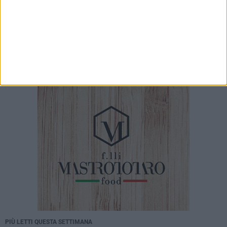
nuovamente disponibili
8 AGOSTO 2026
Progetto Civico: Sul canale H serve una visione
come Rimini
PIÙ LETTI QUESTA SETTIMANA