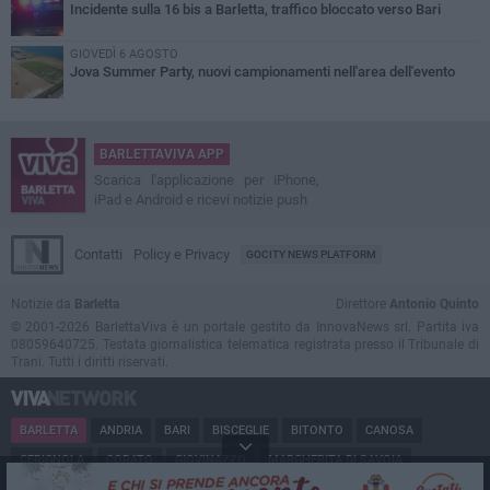
Incidente sulla 16 bis a Barletta, traffico bloccato verso Bari
GIOVEDÌ 6 AGOSTO
Jova Summer Party, nuovi campionamenti nell'area dell'evento
BARLETTAVIVA APP
Scarica l'applicazione per iPhone,
iPad e Android e ricevi notizie push
Contatti
Policy e Privacy
GOCITY NEWS PLATFORM
Notizie da
Barletta
Direttore
Antonio Quinto
© 2001-2026 BarlettaViva è un portale gestito da InnovaNews srl. Partita iva
08059640725. Testata giornalistica telematica registrata presso il Tribunale di
Trani. Tutti i diritti riservati.
BARLETTA
ANDRIA
BARI
BISCEGLIE
BITONTO
CANOSA
CERIGNOLA
CORATO
GIOVINAZZO
MARGHERITA DI SAVOIA
MINERVINO
MODUGNO
MOLFETTA
PUGLIA
RUVO