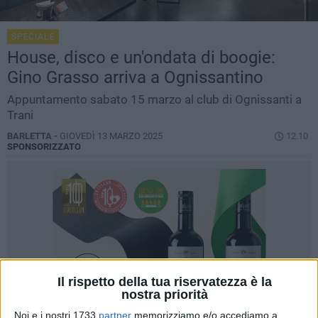
SPECIALE
House, disco e un'ondata di boogie:
Gino Grasso arriva a Ognissantino
Appuntamento sabato 15 marzo al club di Ognissanti a
Trani
BARLETTA -
GIOVEDÌ 13 MARZO 2025
12.10
SPONSORIZZATO
Il rispetto della tua riservatezza è la
nostra priorità
Noi e i nostri 1733
partner
memorizziamo e/o accediamo a