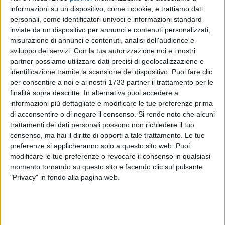
informazioni su un dispositivo, come i cookie, e trattiamo dati
personali, come identificatori univoci e informazioni standard
inviate da un dispositivo per annunci e contenuti personalizzati,
misurazione di annunci e contenuti, analisi dell'audience e
3
sviluppo dei servizi.
Con la tua autorizzazione noi e i nostri
Sabato 15 marzo, Ognissantino, club di Ognissanti a Trani,
partner possiamo utilizzare dati precisi di geolocalizzazione e
identificazione tramite la scansione del dispositivo. Puoi fare clic
presenta una serata speciale della rassegna
'Ogni Santo
per consentire a noi e ai nostri 1733 partner il trattamento per le
Sabato'
, dedicata alle sonorità house, disco e funky. Ospite
finalità sopra descritte. In alternativa puoi accedere a
d'eccezione sarà il DJ e produttore Gino Grasso, che
informazioni più dettagliate e modificare le tue preferenze prima
arricchirà la selezione musicale con il suo inconfondibile
di acconsentire o di negare il consenso.
Si rende noto che alcuni
tocco boogie.
trattamenti dei dati personali possono non richiedere il tuo
consenso, ma hai il diritto di opporti a tale trattamento. Le tue
Gino Grasso ha iniziato la sua carriera musicale come
preferenze si applicheranno solo a questo sito web. Puoi
modificare le tue preferenze o revocare il consenso in qualsiasi
collezionista di dischi, trasformando la passione in un
momento tornando su questo sito e facendo clic sul pulsante
percorso da DJ e produttore affermato. Ha collaborato e
"Privacy" in fondo alla pagina web.
suonato in alcuni dei club underground più prestigiosi
d'Italia, come il Kinky Club e lo Studio 54 di Bologna, ed è
stato ospite di importanti locali internazionali. È noto anche
per il progetto musicale G&D, realizzato con Dino Angioletti