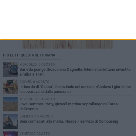
PIÙ LETTI QUESTA SETTIMANA
MERCOLEDÌ 5 AGOSTO
Barletta piange Gioacchino Dagnello: 64enne barlettano investito
all'alba a Trani
GIOVEDÌ 6 AGOSTO
Il ricordo di "Cecco", il benzinaio col sorriso: «Contava i giorni che
lo separavano dalla pensione»
MERCOLEDÌ 5 AGOSTO
Jova Summer Party, giovedì mattina sopralluogo nell'area
dell'evento
DOMENICA 2 AGOSTO
Beni confiscati alla mafia. Nasce il servizio di Co-housing
VENERDÌ 7 AGOSTO