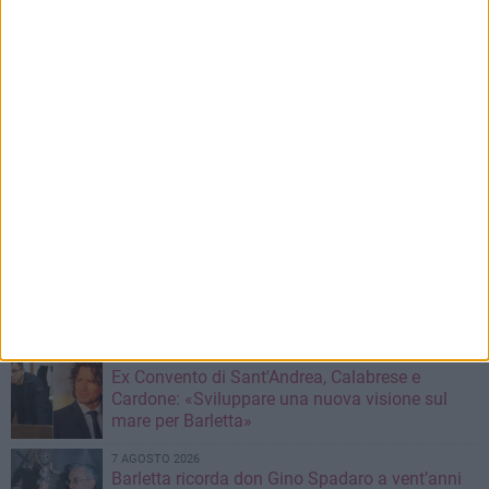
7 AGOSTO 2026
Giuditta D’Elia ospite al Palazzo di Città per
prendere parte alla Stanza Divina
7 AGOSTO 2026
Da estetista a imprenditrice: la storia di
Mariangela Nevola
7 AGOSTO 2026
«Il futuro dell'ex Cartiera diventi uno dei temi
centrali delle elezioni amministrative del 2027»
7 AGOSTO 2026
Ex Convento di Sant'Andrea, Calabrese e
Cardone: «Sviluppare una nuova visione sul
mare per Barletta»
7 AGOSTO 2026
Barletta ricorda don Gino Spadaro a vent’anni