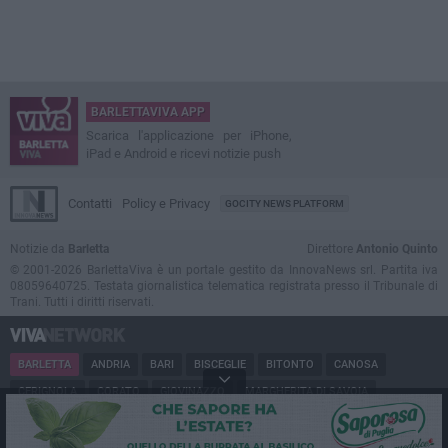
BARLETTAVIVA APP
Scarica l'applicazione per iPhone,
iPad e Android e ricevi notizie push
Contatti
Policy e Privacy
GOCITY NEWS PLATFORM
Notizie da
Barletta
Direttore
Antonio Quinto
© 2001-2026 BarlettaViva è un portale gestito da InnovaNews srl. Partita iva
08059640725. Testata giornalistica telematica registrata presso il Tribunale di
Trani. Tutti i diritti riservati.
BARLETTA
ANDRIA
BARI
BISCEGLIE
BITONTO
CANOSA
CERIGNOLA
CORATO
GIOVINAZZO
MARGHERITA DI SAVOIA
MINERVINO
MODUGNO
MOLFETTA
PUGLIA
RUVO
SAN FERDINANDO
SPINAZZOLA
TERLIZZI
TRANI
TRINITAPOLI