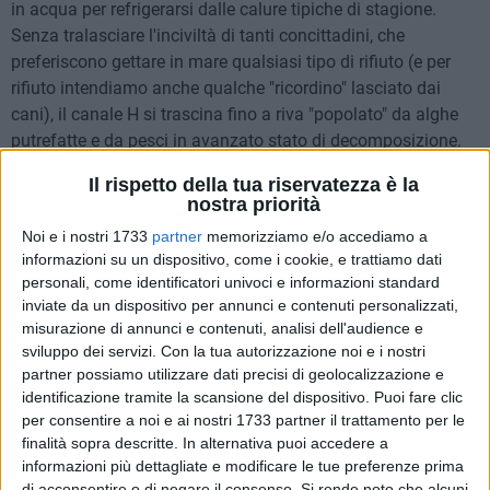
in acqua per refrigerarsi dalle calure tipiche di stagione.
Senza tralasciare l'inciviltà di tanti concittadini, che
preferiscono gettare in mare qualsiasi tipo di rifiuto (e per
rifiuto intendiamo anche qualche "ricordino" lasciato dai
cani), il canale H si trascina fino a riva "popolato" da alghe
putrefatte e da pesci in avanzato stato di decomposizione.
Molti dei nostri lettori storceranno il naso, ma questa è la
Il rispetto della tua riservatezza è la
cruda realtà che ci ha accolto all'arrivo in spiaggia. Di sera,
nostra priorità
poi, le condizioni della zona tendono a peggiorare, visto il
Noi e i nostri 1733
partner
memorizziamo e/o accediamo a
proliferarsi di insetti di ogni tipo e di poco simpatici roditori.
informazioni su un dispositivo, come i cookie, e trattiamo dati
personali, come identificatori univoci e informazioni standard
Questa non è certo la migliore cartolina che la Città della
inviate da un dispositivo per annunci e contenuti personalizzati,
Disfida possa offrire, ma la questione riguardante questa
misurazione di annunci e contenuti, analisi dell'audience e
zona è sempre irrisolta. Cambiano i politici, cambiano le
sviluppo dei servizi.
Con la tua autorizzazione noi e i nostri
partner possiamo utilizzare dati precisi di geolocalizzazione e
amministrazioni, ma la situazione del canale H non viene
identificazione tramite la scansione del dispositivo. Puoi fare clic
mai affrontata. In questi giorni la zona è stata recintata, ma
per consentire a noi e ai nostri 1733 partner il trattamento per le
ben si capisce che è solo un palliativo inutile, una
finalità sopra descritte. In alternativa puoi accedere a
sistemazione di poco conto che non modifica lo stato delle
informazioni più dettagliate e modificare le tue preferenze prima
cose, che in effetti potrebbe mettere in pericolo l'incolumità e
di acconsentire o di negare il consenso.
Si rende noto che alcuni