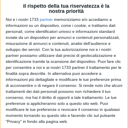
Il rispetto della tua riservatezza è la
nostra priorità
Noi e i nostri 1733
partner
memorizziamo e/o accediamo a
informazioni su un dispositivo, come i cookie, e trattiamo dati
personali, come identificatori univoci e informazioni standard
inviate da un dispositivo per annunci e contenuti personalizzati,
«La sinistra pugliese se la prenda con Bassolino e la
misurazione di annunci e contenuti, analisi dell'audience e
sviluppo dei servizi.
Con la tua autorizzazione noi e i nostri
Regione collabori col governo centrale, che venerdì
partner possiamo utilizzare dati precisi di geolocalizzazione e
dichiarerà l'emergenza». Sulla frana che interrompe la tratta
identificazione tramite la scansione del dispositivo. Puoi fare clic
ferroviaria Foggia-Benevento, una dichiarazione di Rocco
per consentire a noi e ai nostri 1733 partner il trattamento per le
Palese.
finalità sopra descritte. In alternativa puoi accedere a
informazioni più dettagliate e modificare le tue preferenze prima
«Al netto della demagogia e del populismo di chi oggi dalla
di acconsentire o di negare il consenso.
Si rende noto che alcuni
Puglia 'promette' di incatenarsi alternativamente a Palazzo
trattamenti dei dati personali possono non richiedere il tuo
consenso, ma hai il diritto di opporti a tale trattamento. Le tue
Chigi o sui luoghi della frana di Montaguto, grazie
preferenze si applicheranno solo a questo sito web. Puoi
all'intervento del ministro Fitto il Consiglio dei Ministri
modificare le tue preferenze o revocare il consenso in qualsiasi
venerdì dichiarerà lo stato di emergenza per i territori colpiti
momento tornando su questo sito e facendo clic sul pulsante
dalla frana, unica via per dare alla Protezione Civile e al
"Privacy" in fondo alla pagina web.
commissario, uomini, mezzi e tempi veloci di intervento. La