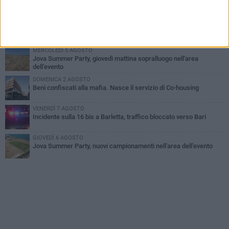
Barletta piange Gioacchino Dagnello: 64enne barlettano investito
all'alba a Trani
GIOVEDÌ 6 AGOSTO
Il ricordo di "Cecco", il benzinaio col sorriso: «Contava i giorni che
lo separavano dalla pensione»
MERCOLEDÌ 5 AGOSTO
Jova Summer Party, giovedì mattina sopralluogo nell'area
dell'evento
DOMENICA 2 AGOSTO
Beni confiscati alla mafia. Nasce il servizio di Co-housing
VENERDÌ 7 AGOSTO
Incidente sulla 16 bis a Barletta, traffico bloccato verso Bari
GIOVEDÌ 6 AGOSTO
Jova Summer Party, nuovi campionamenti nell'area dell'evento