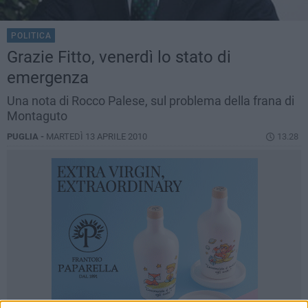
POLITICA
Grazie Fitto, venerdì lo stato di
emergenza
Una nota di Rocco Palese, sul problema della frana di
Montaguto
PUGLIA -
MARTEDÌ 13 APRILE 2010
13.28