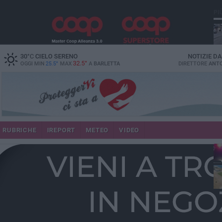
PI
30
°C
CIELO SERENO
NOTIZIE D
32.5°
OGGI MIN
25.5°
MAX
A
BARLETTA
DIRETTORE
ANTO
se
RUBRICHE
IREPORT
METEO
VIDEO