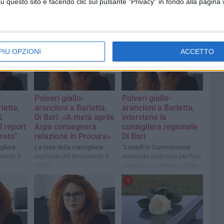
questo sito e facendo clic sul pulsante "Privacy" in fondo alla pagina
PIÙ OPZIONI
ACCETTO
Polveri giallo-
Polveri giallo-
letta,
arancioni a Barletta.
arancioni a Barletta,
L
Di Bari: «A metà aprile
interviene la
l report
Arpa consegnerà
consigliera regionale
reto”
relazione in Procura»
Di Bari
gliera
La nota della consigliera
“Lunedì in Commissione
imento 5
regionale del Movimento 5
Ambiente audizione per fare
Stelle
chiarezza su natura e fonte
di emissioni”
1