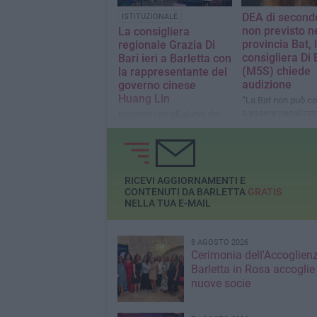
DEA di secondo
ISTITUZIONALE
non previsto n
La consigliera
provincia Bat, 
regionale Grazia Di
consigliera Di 
Bari ieri a Barletta con
(M5S) chiede
la rappresentante del
audizione
governo cinese
Huang Lin
“La Bat non può co
a essere penalizza
Incontro con gli alunni del
terzo Circolo Didattico
Niccolò Fraggianni
RICEVI AGGIORNAMENTI E
CONTENUTI DA BARLETTA
GRATIS
NELLA TUA E-MAIL
8 AGOSTO 2026
Cerimonia dell'Accoglienz
Barletta in Rosa accoglie
nuove socie