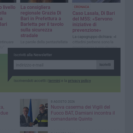
 livello
La consigliera
CRONACA
ella
regionale Grazia Di
Caso Lasala, Di Bari
la
Bari in Prefettura a
del M5S: «Servono
Bari
Barletta per il tavolo
iniziative di
sulla sicurezza
prevenzione»
stradale
La capogruppo dichiara: «I
ntinuare
Le parole della pentastellata
cittadini perbene sono la
ta”
maggioranza e non devono
aver paura»
Iscriviti alla Newsletter
Iscriviti
Iscrivendoti accetti i
termini
e la
privacy policy
8 AGOSTO 2026
a,
Nuova caserma dei Vigili del
 due
Fuoco BAT, Damiani incontra il
comandante Quinto