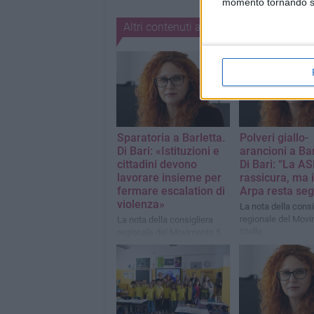
momento tornando su 
Altri contenuti a tema
1
Sparatoria a Barletta.
Polveri giallo-
Di Bari: «Istituzioni e
arancioni a Bar
cittadini devono
Di Bari: “La AS
lavorare insieme per
rassicura, ma i
fermare escalation di
Arpa resta seg
violenza»
La nota della consi
regionale del Mov
La nota della consigliera
Stelle
regionale del Movimento 5
Stelle