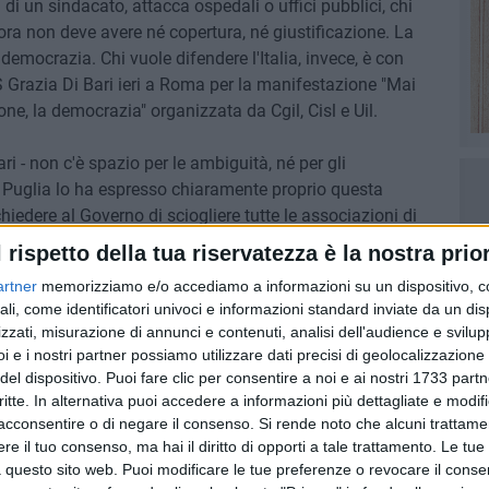
 di un sindacato, attacca ospedali o uffici pubblici, chi
ora non deve avere né copertura, né giustificazione. La
emocrazia. Chi vuole difendere l'Italia, invece, è con
 Grazia Di Bari ieri a Roma per la manifestazione "Mai
ione, la democrazia" organizzata da Cgil, Cisl e Uil.
ri - non c'è spazio per le ambiguità, né per gli
la Puglia lo ha espresso chiaramente proprio questa
edere al Governo di sciogliere tutte le associazioni di
sabato scorso non è accettabile e niente ha a che fare
l rispetto della tua riservatezza è la nostra prior
in piazza con idee ed estrazioni politiche diverse, ma uniti
artner
memorizziamo e/o accediamo a informazioni su un dispositivo, c
».
ali, come identificatori univoci e informazioni standard inviate da un di
zzati, misurazione di annunci e contenuti, analisi dell'audience e svilupp
i e i nostri partner possiamo utilizzare dati precisi di geolocalizzazione 
del dispositivo. Puoi fare clic per consentire a noi e ai nostri 1733 partn
critte. In alternativa puoi accedere a informazioni più dettagliate e modif
acconsentire o di negare il consenso.
Si rende noto che alcuni trattamen
e il tuo consenso, ma hai il diritto di opporti a tale trattamento. Le tue
 questo sito web. Puoi modificare le tue preferenze o revocare il conse