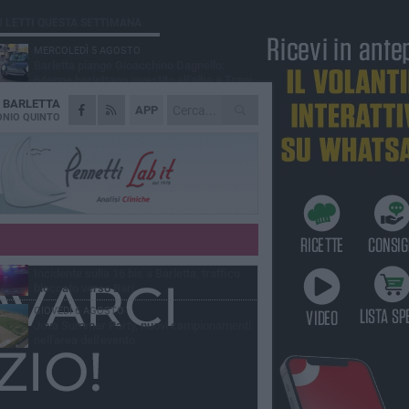
Ù LETTI QUESTA SETTIMANA
MERCOLEDÌ 5 AGOSTO
Barletta piange Gioacchino Dagnello:
64enne barlettano investito all'alba a Trani
A
BARLETTA
GIOVEDÌ 6 AGOSTO
APP
Il ricordo di "Cecco", il benzinaio col
NIO QUINTO
sorriso: «Contava i giorni che lo
paravano dalla pensione»
MERCOLEDÌ 5 AGOSTO
Jova Summer Party, giovedì mattina
sopralluogo nell'area dell'evento
DOMENICA 2 AGOSTO
Beni confiscati alla mafia. Nasce il servizio
di Co-housing
VENERDÌ 7 AGOSTO
Incidente sulla 16 bis a Barletta, traffico
bloccato verso Bari
GIOVEDÌ 6 AGOSTO
Jova Summer Party, nuovi campionamenti
nell'area dell'evento