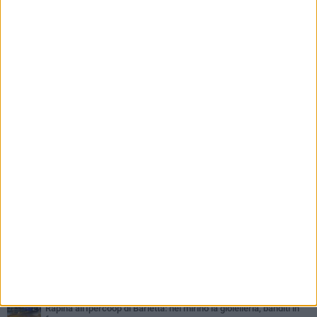
PIÙ LETTI QUESTA SETTIMANA
VENERDÌ 31 LUGLIO
Inaugurato il nuovo parcheggio nella stazione di Barletta
MERCOLEDÌ 5 AGOSTO
Barletta piange Gioacchino Dagnello: 64enne barlettano investito
all'alba a Trani
GIOVEDÌ 30 LUGLIO
Rapina all'Ipercoop di Barletta: nel mirino la gioielleria, banditi in