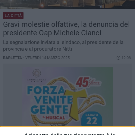
LA CITTÀ
Gravi molestie olfattive, la denuncia del
presidente Oap Michele Cianci
La segnalazione inviata al sindaco, al presidente della
provincia e al procuratore Nitti
BARLETTA -
VENERDÌ 14 MARZO 2025
12.08