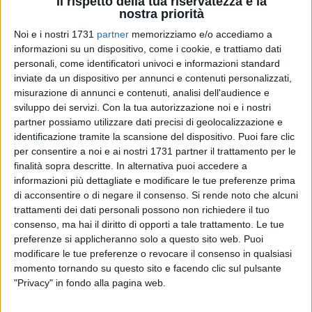
Il rispetto della tua riservatezza è la
nostra priorità
Noi e i nostri 1731
partner
memorizziamo e/o accediamo a
116
informazioni su un dispositivo, come i cookie, e trattiamo dati
personali, come identificatori univoci e informazioni standard
inviate da un dispositivo per annunci e contenuti personalizzati,
misurazione di annunci e contenuti, analisi dell'audience e
Riceviamo e pubblichiamo la segnalazione inviata dal
sviluppo dei servizi.
Con la tua autorizzazione noi e i nostri
presidente Oap Michele Cianci alle istituzioni per gravi
partner possiamo utilizzare dati precisi di geolocalizzazione e
molestie olfattive.
identificazione tramite la scansione del dispositivo. Puoi fare clic
per consentire a noi e ai nostri 1731 partner il trattamento per le
finalità sopra descritte. In alternativa puoi accedere a
informazioni più dettagliate e modificare le tue preferenze prima
Egregio Sig. Sindaco dott. Cosimo Cannito, Egregio
di acconsentire o di negare il consenso.
Si rende noto che alcuni
Presidente della Provincia Avv. Bernardo Lodispoto Ecc.mo
trattamenti dei dati personali possono non richiedere il tuo
Sig. Procuratore della Repubblica di Trani, Dott. Renato Nitti,
consenso, ma hai il diritto di opporti a tale trattamento. Le tue
siamo davvero esasperati per quanto sta accadendo
preferenze si applicheranno solo a questo sito web. Puoi
soprattutto in queste ultime sera all'aria della nostra città.
modificare le tue preferenze o revocare il consenso in qualsiasi
Un'odore nauseabondo che parte, soprattutto nelle ore
momento tornando su questo sito e facendo clic sul pulsante
"Privacy" in fondo alla pagina web.
notturne, dal perimetro ove sono ubicati i detrattori
ambientali BUZZI e TIMAC, come dimostrano le foto