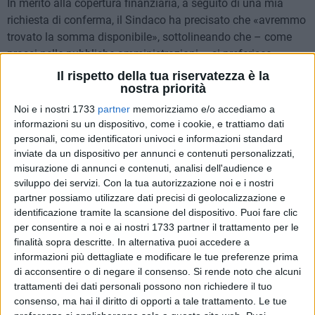
In merito alla copertura finanziaria, a seguito di una mia
richiesta di conferma, il Sindaco ha precisato che «avremmo
trovato la somma disponibile», sottolineando che – come
prassi nelle pubbliche amministrazioni – si preferisce
utilizzare il condizionale in attesa della completa
Il rispetto della tua riservatezza è la
formalizzazione.
nostra priorità
Noi e i nostri 1733
partner
memorizziamo e/o accediamo a
Per quanto riguarda le aree industriali di via Trani e via
informazioni su un dispositivo, come i cookie, e trattiamo dati
Callano, l'Amministrazione ha espresso piena disponibilità
personali, come identificatori univoci e informazioni standard
inviate da un dispositivo per annunci e contenuti personalizzati,
ad avviare l'iter previsto, anche attraverso il coinvolgimento
misurazione di annunci e contenuti, analisi dell'audience e
di professionisti esterni, con l'obiettivo di una progettazione
sviluppo dei servizi.
Con la tua autorizzazione noi e i nostri
organica e complessiva degli interventi.
partner possiamo utilizzare dati precisi di geolocalizzazione e
identificazione tramite la scansione del dispositivo. Puoi fare clic
In particolare, durante l'incontro, il Sindaco – alla presenza
per consentire a noi e ai nostri 1733 partner il trattamento per le
del dirigente Ernesto Bernardini – ha concordato l'avvio, in
finalità sopra descritte. In alternativa puoi accedere a
tempi rapidi, del Documento di Indirizzo Programmatico
informazioni più dettagliate e modificare le tue preferenze prima
di acconsentire o di negare il consenso.
Si rende noto che alcuni
(DIP), così da poter convocare una nuova riunione operativa
trattamenti dei dati personali possono non richiedere il tuo
con noi imprenditori il prossimo 15 novembre 2025.
consenso, ma hai il diritto di opporti a tale trattamento. Le tue