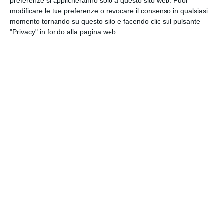
preferenze si applicheranno solo a questo sito web. Puoi
Diversa la situazione di via Foggia, dove la programmazione
modificare le tue preferenze o revocare il consenso in qualsiasi
definitiva risulta già in fase conclusiva.
momento tornando su questo sito e facendo clic sul pulsante
"Privacy" in fondo alla pagina web.
Un sincero ringraziamento al Sindaco, al Presidente del
Consiglio, agli Assessori, ai Consiglieri, nonché ai dirigenti e
al personale comunale presenti, per l'attenzione e l'apertura
dimostrate nei confronti delle problematiche del tessuto
produttivo locale. Un ringraziamento sentito anche al
Presidente Assinpro Ruggiero Cristallo, a Giuseppe Cortellino
e a tutti gli imprenditori e associati presenti per l'impegno e
la partecipazione concreta al confronto» conclude Musti.
Di seguito, le interviste al sindaco Cannito, al presidente del
consiglio comunale Marcello Lanotte, al presidente di
Assinpro Ruggiero Cristallo e all'imprenditore Pino Cortellino.