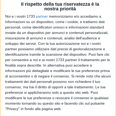
Il rispetto della tua riservatezza è la
nostra priorità
Noi e i nostri 1733
partner
memorizziamo e/o accediamo a
informazioni su un dispositivo, come i cookie, e trattiamo dati
personali, come identificatori univoci e informazioni standard
117
inviate da un dispositivo per annunci e contenuti personalizzati,
misurazione di annunci e contenuti, analisi dell'audience e
sviluppo dei servizi.
Con la tua autorizzazione noi e i nostri
La barlettana Giusy Caroppo figura tra i componenti della
partner possiamo utilizzare dati precisi di geolocalizzazione e
identificazione tramite la scansione del dispositivo. Puoi fare clic
Commissione incaricata di selezionare la «Capitale italiana
per consentire a noi e ai nostri 1733 partner il trattamento per le
dell'Arte contemporanea» per il 2027. Il decreto di nomina è
finalità sopra descritte. In alternativa puoi accedere a
stato recentemente firmato dal Ministro della Cultura
informazioni più dettagliate e modificare le tue preferenze prima
Alessandro Giuli.
di acconsentire o di negare il consenso.
Si rende noto che alcuni
Compiacimento per l'incarico esprime l'Assessore alla
trattamenti dei dati personali possono non richiedere il tuo
Cultura del Comune di Barletta, Oronzo Cilli: "La scelta
consenso, ma hai il diritto di opporti a tale trattamento. Le tue
compiuta – egli afferma – premia la professionalità che da
preferenze si applicheranno solo a questo sito web. Puoi
modificare le tue preferenze o revocare il consenso in qualsiasi
anni Caroppo, con competenza e passione, mette a
momento tornando su questo sito e facendo clic sul pulsante
disposizione della città e del territorio. Nella responsabilità di
"Privacy" in fondo alla pagina web.
docente, art director, rappresentante istituzionale, ideatrice e