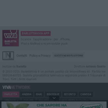
BARLETTAVIVA APP
Scarica l'applicazione per iPhone,
iPad e Android e ricevi notizie push
Contatti
Policy e Privacy
GOCITY NEWS PLATFORM
Notizie da
Barletta
Direttore
Antonio Quinto
© 2001-2026 BarlettaViva è un portale gestito da InnovaNews srl. Partita iva
08059640725. Testata giornalistica telematica registrata presso il Tribunale di
Trani. Tutti i diritti riservati.
BARLETTA
ANDRIA
BARI
BISCEGLIE
BITONTO
CANOSA
CERIGNOLA
CORATO
GIOVINAZZO
MARGHERITA DI SAVOIA
MINERVINO
MODUGNO
MOLFETTA
PUGLIA
RUVO