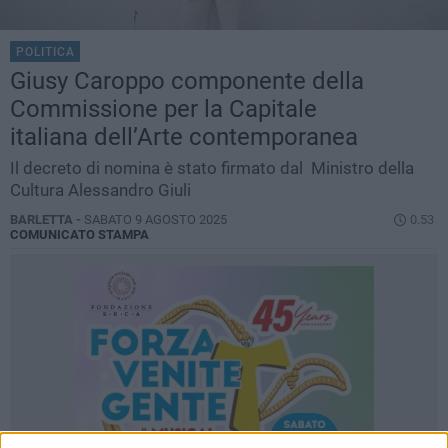
POLITICA
Giusy Caroppo componente della
Commissione per la Capitale
italiana dell’Arte contemporanea
Il decreto di nomina è stato firmato dal Ministro della
Cultura Alessandro Giuli
BARLETTA -
SABATO 9 AGOSTO 2025
0.53
COMUNICATO STAMPA