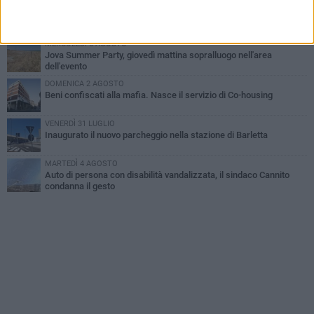
GIOVEDÌ 6 AGOSTO
Il ricordo di "Cecco", il benzinaio col sorriso: «Contava i giorni che
lo separavano dalla pensione»
MERCOLEDÌ 5 AGOSTO
Jova Summer Party, giovedì mattina sopralluogo nell'area
dell'evento
DOMENICA 2 AGOSTO
Beni confiscati alla mafia. Nasce il servizio di Co-housing
VENERDÌ 31 LUGLIO
Inaugurato il nuovo parcheggio nella stazione di Barletta
MARTEDÌ 4 AGOSTO
Auto di persona con disabilità vandalizzata, il sindaco Cannito
condanna il gesto