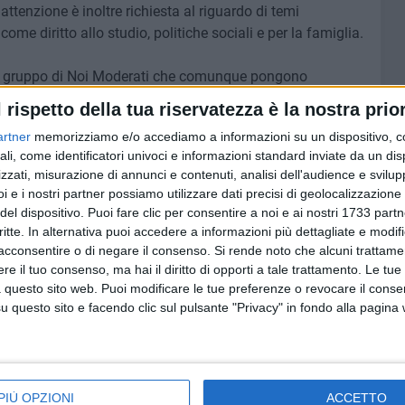
tenzione è inoltre richiesta al riguardo di temi
ome diritto allo studio, politiche sociali e per la famiglia.
del gruppo di Noi Moderati che comunque pongono
mministrativi. Particolarmente degni di menzione tuttavia i
l rispetto della tua riservatezza è la nostra prior
no Urbanistico Generale), sul
censimento del verde
artner
memorizziamo e/o accediamo a informazioni su un dispositivo, c
sicurezza in città, sulla mobilità urbana, sul
problema
ali, come identificatori univoci e informazioni standard inviate da un di
zzati, misurazione di annunci e contenuti, analisi dell'audience e svilupp
i e i nostri partner possiamo utilizzare dati precisi di geolocalizzazione 
Nota di Aggiornamento, molti dei temi indicati dalle
del dispositivo. Puoi fare clic per consentire a noi e ai nostri 1733 partn
già presenti all'interno del documento originario (DUP). Su
critte. In alternativa puoi accedere a informazioni più dettagliate e modif
vece impegnata a tenere in considerazione i rilievi
acconsentire o di negare il consenso.
Si rende noto che alcuni trattamen
e il tuo consenso, ma hai il diritto di opporti a tale trattamento. Le tue
one.
 questo sito web. Puoi modificare le tue preferenze o revocare il conse
questo sito e facendo clic sul pulsante "Privacy" in fondo alla pagina
Documento PDF
cumento PDF
PIÙ OPZIONI
ACCETTO