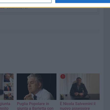
ico
Documento PDF
1
giunta
Puglia Popolare in
È Nicola Salvemini il
nnito
giunta a Barletta con
nuovo assessore