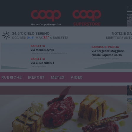
PI
34.5
°C
CIELO SERENO
NOTIZIE D
32°
OGGI MIN
24.5°
MAX
A
BARLETTA
DIRETTORE
ANTO
se
RUBRICHE
IREPORT
METEO
VIDEO