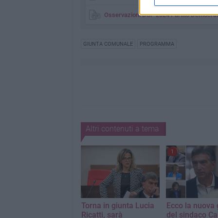
Osservazioni DUP 2024 Partito Democrat
GIUNTA COMUNALE
PROGRAMMA
Altri contenuti a tema
1
Torna in giunta Lucia
Ecco la nuova 
Ricatti, sarà
del sindaco Ca