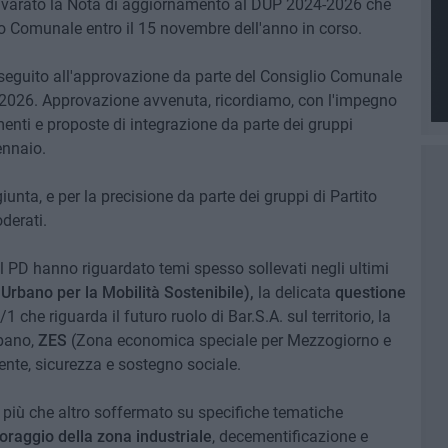
 varato la Nota di aggiornamento al DUP 2024-2026 che
o Comunale entro il 15 novembre dell'anno in corso.
 seguito all'approvazione da parte del Consiglio Comunale
2026. Approvazione avvenuta, ricordiamo, con l'impegno
menti e proposte di integrazione da parte dei gruppi
ennaio.
unta, e per la precisione da parte dei gruppi di Partito
derati.
l PD hanno riguardato temi spesso sollevati negli ultimi
rbano per la Mobilità Sostenibile),
la delicata
questione
 che riguarda il futuro ruolo di Bar.S.A. sul territorio, la
rbano,
ZES
(Zona economica speciale per Mezzogiorno e
ente, sicurezza e sostegno sociale.
è più che altro soffermato su specifiche tematiche
toraggio della zona industriale
, decementificazione e