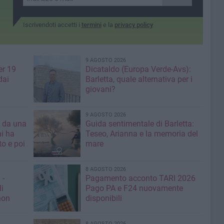
Iscrivendoti accetti i
termini
e la
privacy policy
9 AGOSTO 2026
er 19
Dicataldo (Europa Verde-Avs):
dai
Barletta, quale alternativa per i
giovani?
9 AGOSTO 2026
a da una
Guida sentimentale di Barletta:
mi ha
Teseo, Arianna e la memoria del
mare
8 AGOSTO 2026
 -
Pagamento acconto TARI 2026
li
Pago PA e F24 nuovamente
non
disponibili
8 AGOSTO 2026