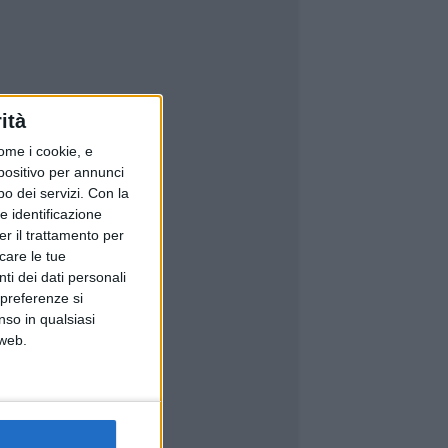
ità
ome i cookie, e
spositivo per annunci
o dei servizi.
Con la
e identificazione
er il trattamento per
icare le tue
ti dei dati personali
 preferenze si
nso in qualsiasi
 web.