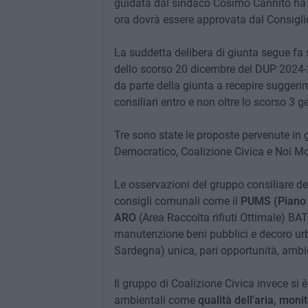
guidata dal sindaco Cosimo Cannito ha
ora dovrà essere approvata dal Consigli
La suddetta delibera di giunta segue fa
dello scorso 20 dicembre del DUP 2024-
da parte della giunta a recepire suggeri
consiliari entro e non oltre lo scorso 3 g
Tre sono state le proposte pervenute in gi
Democratico, Coalizione Civica e Noi Mo
Le osservazioni del gruppo consiliare de
consigli comunali come il
PUMS (Piano U
ARO
(Area Raccolta rifiuti Ottimale) BAT/1
manutenzione beni pubblici e decoro u
Sardegna) unica, pari opportunità, ambi
Il gruppo di Coalizione Civica invece si 
ambientali come
qualità dell'aria, moni