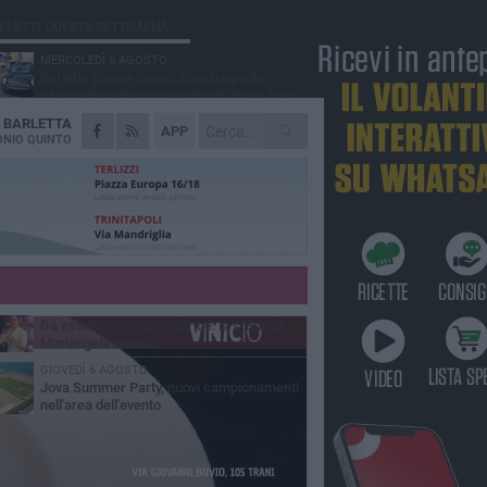
Ù LETTI QUESTA SETTIMANA
MERCOLEDÌ 5 AGOSTO
Barletta piange Gioacchino Dagnello:
64enne barlettano investito all'alba a Trani
A
BARLETTA
GIOVEDÌ 6 AGOSTO
APP
Il ricordo di "Cecco", il benzinaio col
NIO QUINTO
sorriso: «Contava i giorni che lo
paravano dalla pensione»
VENERDÌ 7 AGOSTO
Incidente sulla 16 bis a Barletta, traffico
bloccato verso Bari
MERCOLEDÌ 5 AGOSTO
Jova Summer Party, giovedì mattina
sopralluogo nell'area dell'evento
VENERDÌ 7 AGOSTO
Da estetista a imprenditrice: la storia di
Mariangela Nevola
GIOVEDÌ 6 AGOSTO
Jova Summer Party, nuovi campionamenti
nell'area dell'evento