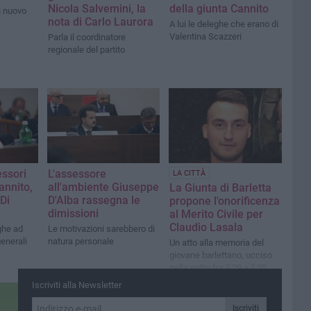
Nicola Salvemini, la
della giunta Cannito
l nuovo
nota di Carlo Laurora
A lui le deleghe che erano di
Valentina Scazzeri
Parla il coordinatore
regionale del partito
ssori
L'assessore
LA CITTÀ
annito,
all'ambiente Giuseppe
La Giunta di Barletta
Di
D'Alba rassegna le
propone l'onorificenza
dimissioni
al Merito Civile per
Claudio Lasala
ghe ad
Le motivazioni sarebbero di
enerali
natura personale
Un atto alla memoria del
giovane barlettano, ucciso
nella notte fra il 29 e il 30
ottobre 2021
Iscriviti alla Newsletter
Iscriviti