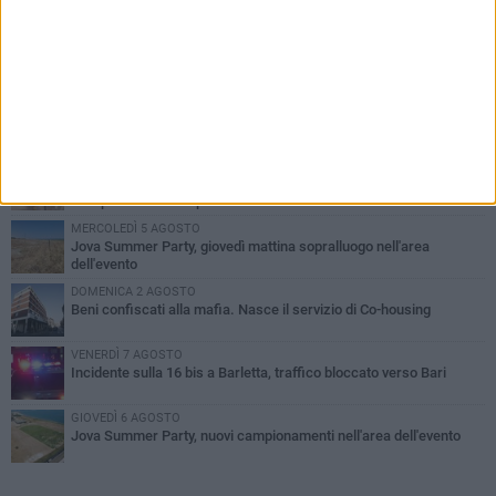
PIÙ LETTI QUESTA SETTIMANA
MERCOLEDÌ 5 AGOSTO
Barletta piange Gioacchino Dagnello: 64enne barlettano investito
all'alba a Trani
GIOVEDÌ 6 AGOSTO
Il ricordo di "Cecco", il benzinaio col sorriso: «Contava i giorni che
lo separavano dalla pensione»
MERCOLEDÌ 5 AGOSTO
Jova Summer Party, giovedì mattina sopralluogo nell'area
dell'evento
DOMENICA 2 AGOSTO
Beni confiscati alla mafia. Nasce il servizio di Co-housing
VENERDÌ 7 AGOSTO
Incidente sulla 16 bis a Barletta, traffico bloccato verso Bari
GIOVEDÌ 6 AGOSTO
Jova Summer Party, nuovi campionamenti nell'area dell'evento