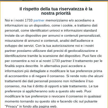
Il rispetto della tua riservatezza è la
nostra priorità
Noi e i nostri 1733
partner
memorizziamo e/o accediamo a
informazioni su un dispositivo, come i cookie, e trattiamo dati
168
personali, come identificatori univoci e informazioni standard
inviate da un dispositivo per annunci e contenuti personalizzati,
misurazione di annunci e contenuti, analisi dell'audience e
Strepitoso successo di pubblico per Musica in Periferia,
sviluppo dei servizi.
Con la tua autorizzazione noi e i nostri
partner possiamo utilizzare dati precisi di geolocalizzazione e
rassegna organizzata da Soundiff - Diffrazioni Sonore di
identificazione tramite la scansione del dispositivo. Puoi fare clic
Barletta, giunta alla 9° edizione, che fa rivivere le periferie
per consentire a noi e ai nostri 1733 partner il trattamento per le
attraverso la musica di qualità, con il coinvolgimento di
finalità sopra descritte. In alternativa puoi accedere a
giovani artisti under35.
informazioni più dettagliate e modificare le tue preferenze prima
di acconsentire o di negare il consenso.
Si rende noto che alcuni
A fare da sfondo al secondo dei quattro appuntamenti
trattamenti dei dati personali possono non richiedere il tuo
musicali previsti, che hanno registrato il tutto esaurito sin da
consenso, ma hai il diritto di opporti a tale trattamento. Le tue
preferenze si applicheranno solo a questo sito web. Puoi
subito, è stato il Giardino del Laboratorio Urbano GOS,
modificare le tue preferenze o revocare il consenso in qualsiasi
allestito per l'occasione in modo classico, raffinato e
momento tornando su questo sito e facendo clic sul pulsante
informale in collaborazione con l'event designer Bruno
"Privacy" in fondo alla pagina web.