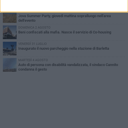
lo separavano dalla pensione»
MERCOLEDÌ 5 AGOSTO
Jova Summer Party, giovedì mattina sopralluogo nell'area
dell'evento
DOMENICA 2 AGOSTO
Beni confiscati alla mafia. Nasce il servizio di Co-housing
VENERDÌ 31 LUGLIO
Inaugurato il nuovo parcheggio nella stazione di Barletta
MARTEDÌ 4 AGOSTO
Auto di persona con disabilità vandalizzata, il sindaco Cannito
condanna il gesto