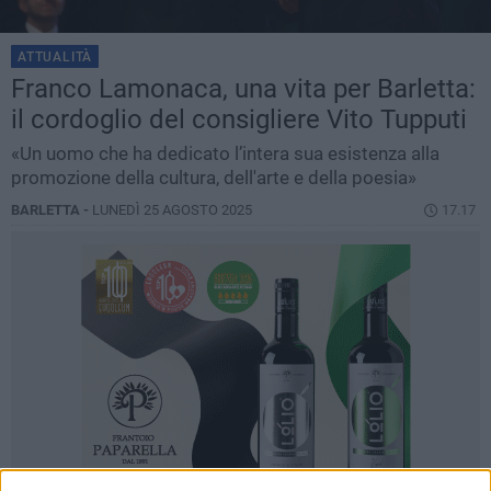
ATTUALITÀ
Franco Lamonaca, una vita per Barletta:
il cordoglio del consigliere Vito Tupputi
«Un uomo che ha dedicato l’intera sua esistenza alla
promozione della cultura, dell'arte e della poesia»
BARLETTA -
LUNEDÌ 25 AGOSTO 2025
17.17