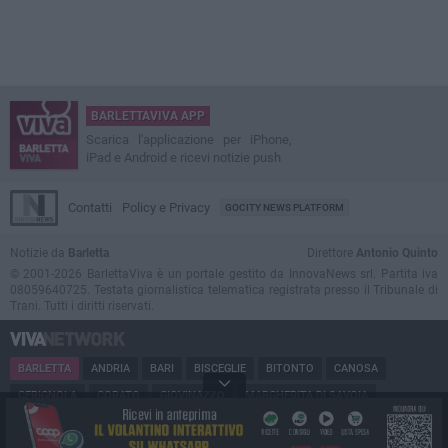
BARLETTAVIVA APP
Scarica l'applicazione per iPhone,
iPad e Android e ricevi notizie push
Contatti
Policy e Privacy
GOCITY NEWS PLATFORM
Notizie da
Barletta
Direttore
Antonio Quinto
© 2001-2026 BarlettaViva è un portale gestito da InnovaNews srl. Partita iva
08059640725. Testata giornalistica telematica registrata presso il Tribunale di
Trani. Tutti i diritti riservati.
BARLETTA
ANDRIA
BARI
BISCEGLIE
BITONTO
CANOSA
CERIGNOLA
CORATO
GIOVINAZZO
MARGHERITA DI SAVOIA
MINERVINO
MODUGNO
MOLFETTA
PUGLIA
RUVO