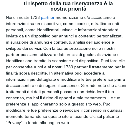
Il rispetto della tua riservatezza è la
nostra priorità
Noi e i nostri 1733
partner
memorizziamo e/o accediamo a
informazioni su un dispositivo, come i cookie, e trattiamo dati
personali, come identificatori univoci e informazioni standard
inviate da un dispositivo per annunci e contenuti personalizzati,
misurazione di annunci e contenuti, analisi dell'audience e
Di seguito si riporta il commovente cordoglio del consigliere
sviluppo dei servizi.
Con la tua autorizzazione noi e i nostri
Vito Tupputi sulla scomparsa di Franco Lamonaca.
partner possiamo utilizzare dati precisi di geolocalizzazione e
identificazione tramite la scansione del dispositivo. Puoi fare clic
Apprendo con profondo dolore la notizia della
per consentire a noi e ai nostri 1733 partner il trattamento per le
scomparsa di Franco Lamonaca, figura
finalità sopra descritte. In alternativa puoi accedere a
storica e insostituibile del panorama culturale
informazioni più dettagliate e modificare le tue preferenze prima
barlettano. Un uomo che ha dedicato l'intera
di acconsentire o di negare il consenso.
Si rende noto che alcuni
sua esistenza alla promozione della cultura,
trattamenti dei dati personali possono non richiedere il tuo
dell'arte e della poesia, con discrezione,
consenso, ma hai il diritto di opporti a tale trattamento. Le tue
passione e tenacia.
preferenze si applicheranno solo a questo sito web. Puoi
modificare le tue preferenze o revocare il consenso in qualsiasi
Con orgoglio e commozione, lo scorso
momento tornando su questo sito e facendo clic sul pulsante
febbraio, nella splendida cornice del Teatro
"Privacy" in fondo alla pagina web.
"Giuseppe Curci", ho avuto l'onore di