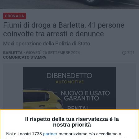
CRONACA
Fiumi di droga a Barletta, 41 persone
coinvolte tra arresti e denunce
Maxi operazione della Polizia di Stato
BARLETTA -
GIOVEDÌ 26 SETTEMBRE 2024
7.21
COMUNICATO STAMPA
Il rispetto della tua riservatezza è la
nostra priorità
Noi e i nostri 1733
partner
memorizziamo e/o accediamo a