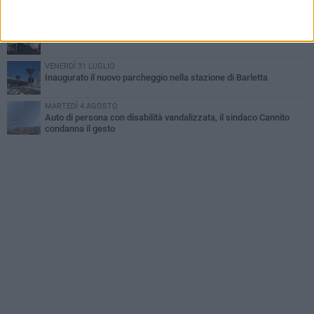
dell'evento
DOMENICA 2 AGOSTO
Beni confiscati alla mafia. Nasce il servizio di Co-housing
VENERDÌ 31 LUGLIO
Inaugurato il nuovo parcheggio nella stazione di Barletta
MARTEDÌ 4 AGOSTO
Auto di persona con disabilità vandalizzata, il sindaco Cannito
condanna il gesto