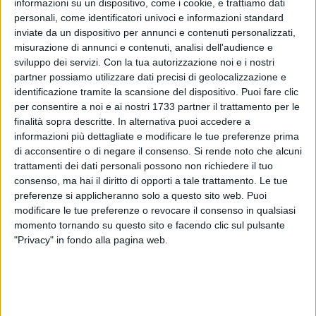
informazioni su un dispositivo, come i cookie, e trattiamo dati
personali, come identificatori univoci e informazioni standard
inviate da un dispositivo per annunci e contenuti personalizzati,
7
misurazione di annunci e contenuti, analisi dell'audience e
sviluppo dei servizi.
Con la tua autorizzazione noi e i nostri
partner possiamo utilizzare dati precisi di geolocalizzazione e
identificazione tramite la scansione del dispositivo. Puoi fare clic
La Polizia di Stato di Barletta -Andria -Trani, nell'ambito di
per consentire a noi e ai nostri 1733 partner il trattamento per le
una vasta operazione coordinata dalla Procura della
finalità sopra descritte. In alternativa puoi accedere a
Repubblica di Trani, sta eseguendo numerose custodie
informazioni più dettagliate e modificare le tue preferenze prima
cautelari nei confronti di soggetti ritenuti di aver creato, nel
di acconsentire o di negare il consenso.
Si rende noto che alcuni
comune barlettano, una fitta rete di spaccio di stupefacenti
trattamenti dei dati personali possono non richiedere il tuo
consenso, ma hai il diritto di opporti a tale trattamento. Le tue
svolta suddividendo la città in 4 aree principali, in ciascuna
preferenze si applicheranno solo a questo sito web. Puoi
delle quali veniva venduta prevalentemente una tipologia di
modificare le tue preferenze o revocare il consenso in qualsiasi
sostanza.
momento tornando su questo sito e facendo clic sul pulsante
"Privacy" in fondo alla pagina web.
I poliziotti della Squadra Mobile della Questura di Barletta -
Andria – Trani, durante la complessa attività d'indagine,
hanno rinvenuto e sequestrato rilevante sostanza
stupefacente del tipo cocaina, hashish e marijuana.