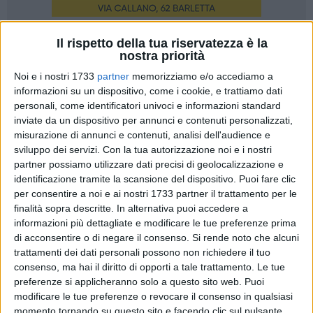
Il rispetto della tua riservatezza è la
A cura di
nostra priorità
PAOLO DORONZO
Noi e i nostri 1733
partner
memorizziamo e/o accediamo a
informazioni su un dispositivo, come i cookie, e trattiamo dati
personali, come identificatori univoci e informazioni standard
L'estate a Barletta non è estate se non si parla della festa
inviate da un dispositivo per annunci e contenuti personalizzati,
patronale. L'evento tradizionale è amato e criticato da molti
misurazione di annunci e contenuti, analisi dell'audience e
cittadini barlettani. Alcuni colgono l'occasione per trascorre
sviluppo dei servizi.
Con la tua autorizzazione noi e i nostri
qualche giorno fuori città, lontani dalla confusione, che
partner possiamo utilizzare dati precisi di geolocalizzazione e
inevitabilmente sarà ingenerata durante i tre giorni di festa.
identificazione tramite la scansione del dispositivo. Puoi fare clic
per consentire a noi e ai nostri 1733 partner il trattamento per le
finalità sopra descritte. In alternativa puoi accedere a
Per molti, invece, si tratta di un irrinunciabile appuntamento
informazioni più dettagliate e modificare le tue preferenze prima
con la tradizione, la storia, la cultura barlettana, ritenendo
di acconsentire o di negare il consenso.
Si rende noto che alcuni
'delittuosa' la fuga dall'accadimento, importante non solo
trattamenti dei dati personali possono non richiedere il tuo
per il suo valore religioso. Infatti, non si deve dimenticare che
consenso, ma hai il diritto di opporti a tale trattamento. Le tue
i festeggiati sono i protettori amatissimi della città, San
preferenze si applicheranno solo a questo sito web. Puoi
Ruggero e la Madonna dello Sterpeto, verso i quali la
modificare le tue preferenze o revocare il consenso in qualsiasi
momento tornando su questo sito e facendo clic sul pulsante