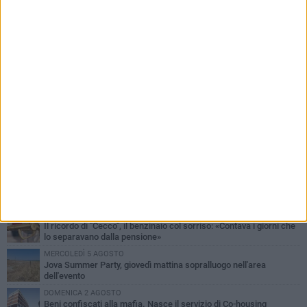
PIÙ LETTI QUESTA SETTIMANA
MERCOLEDÌ 5 AGOSTO
Barletta piange Gioacchino Dagnello: 64enne barlettano investito
all'alba a Trani
GIOVEDÌ 6 AGOSTO
Il ricordo di "Cecco", il benzinaio col sorriso: «Contava i giorni che
lo separavano dalla pensione»
MERCOLEDÌ 5 AGOSTO
Jova Summer Party, giovedì mattina sopralluogo nell'area
dell'evento
DOMENICA 2 AGOSTO
Beni confiscati alla mafia. Nasce il servizio di Co-housing