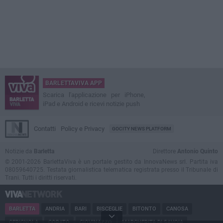
BARLETTAVIVA APP
Scarica l'applicazione per iPhone,
iPad e Android e ricevi notizie push
Contatti
Policy e Privacy
GOCITY NEWS PLATFORM
Notizie da
Barletta
Direttore
Antonio Quinto
© 2001-2026 BarlettaViva è un portale gestito da InnovaNews srl. Partita iva
08059640725. Testata giornalistica telematica registrata presso il Tribunale di
Trani. Tutti i diritti riservati.
BARLETTA
ANDRIA
BARI
BISCEGLIE
BITONTO
CANOSA
CERIGNOLA
CORATO
GIOVINAZZO
MARGHERITA DI SAVOIA