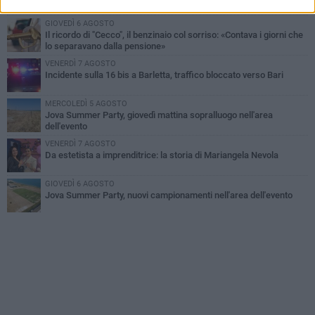
all'alba a Trani
GIOVEDÌ 6 AGOSTO
Il ricordo di "Cecco", il benzinaio col sorriso: «Contava i giorni che
lo separavano dalla pensione»
VENERDÌ 7 AGOSTO
Incidente sulla 16 bis a Barletta, traffico bloccato verso Bari
MERCOLEDÌ 5 AGOSTO
Jova Summer Party, giovedì mattina sopralluogo nell'area
dell'evento
VENERDÌ 7 AGOSTO
Da estetista a imprenditrice: la storia di Mariangela Nevola
GIOVEDÌ 6 AGOSTO
Jova Summer Party, nuovi campionamenti nell'area dell'evento