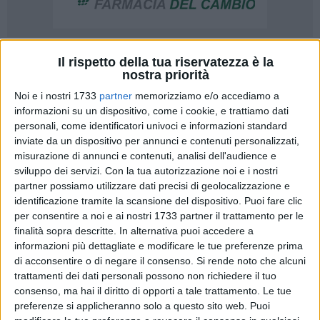
Il rispetto della tua riservatezza è la
nostra priorità
Noi e i nostri 1733
partner
memorizziamo e/o accediamo a
informazioni su un dispositivo, come i cookie, e trattiamo dati
La Procura della Repubblica presso il Tribunale di Foggia,
personali, come identificatori univoci e informazioni standard
dopo aver delegato la Guardia di Finanza della Provincia
inviate da un dispositivo per annunci e contenuti personalizzati,
BAT ad eseguire le opportune verifiche, ha sottoposto ad
misurazione di annunci e contenuti, analisi dell'audience e
indagine penale un uomo di Trinitapoli che sin dal 2007 ha
sviluppo dei servizi.
Con la tua autorizzazione noi e i nostri
percepito indebitamente una pensione di invalidità civile e di
partner possiamo utilizzare dati precisi di geolocalizzazione e
accompagnamento perché dichiarato totalmente inabile alla
identificazione tramite la scansione del dispositivo. Puoi fare clic
per consentire a noi e ai nostri 1733 partner il trattamento per le
deambulazione in forma autonoma, in quanto costretto a
finalità sopra descritte. In alternativa puoi accedere a
muoversi su una sedia a rotelle.
informazioni più dettagliate e modificare le tue preferenze prima
di acconsentire o di negare il consenso.
Si rende noto che alcuni
In dettaglio, i Finanzieri della Tenenza di Margherita di
trattamenti dei dati personali possono non richiedere il tuo
Savoia, dopo avere individuato ed esaminato un video
consenso, ma hai il diritto di opporti a tale trattamento. Le tue
pubblicato su un popolare social network in cui l'uomo
preferenze si applicheranno solo a questo sito web. Puoi