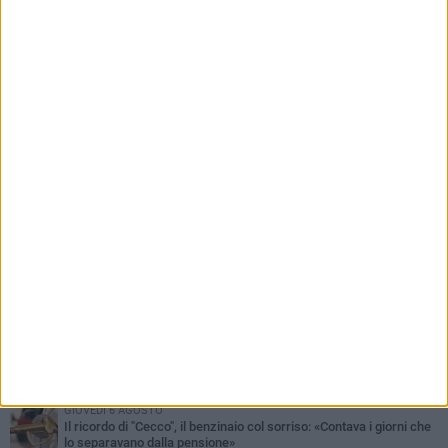
PIÙ LETTI QUESTA SETTIMANA
MERCOLEDÌ 5 AGOSTO
Barletta piange Gioacchino Dagnello: 64enne barlettano investito
all'alba a Trani
GIOVEDÌ 6 AGOSTO
Il ricordo di "Cecco", il benzinaio col sorriso: «Contava i giorni che
lo separavano dalla pensione»