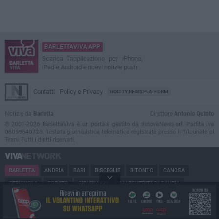
BARLETTAVIVA APP
Scarica l'applicazione per iPhone,
iPad e Android e ricevi notizie push
Contatti
Policy e Privacy
GOCITY NEWS PLATFORM
Notizie da
Barletta
Direttore
Antonio Quinto
© 2001-2026 BarlettaViva è un portale gestito da InnovaNews srl. Partita iva
08059640725. Testata giornalistica telematica registrata presso il Tribunale di
Trani. Tutti i diritti riservati.
BARLETTA
ANDRIA
BARI
BISCEGLIE
BITONTO
CANOSA
CERIGNOLA
CORATO
GIOVINAZZO
MARGHERITA DI SAVOIA
MINERVINO
MODUGNO
MOLFETTA
PUGLIA
RUVO
SAN FERDINANDO
SPINAZZOLA
TERLIZZI
TRANI
TRINITAPOLI