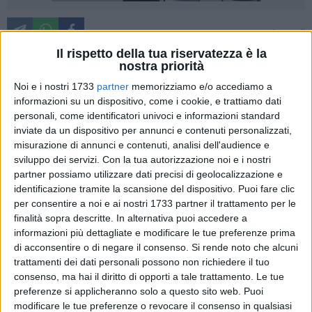
A cura di
TOMMASO FRANCAVILLA
Il rispetto della tua riservatezza è la
nostra priorità
Noi e i nostri 1733
partner
memorizziamo e/o accediamo a
I residenti di via Vanvitelli si sarebbero dovuti incontrare col
informazioni su un dispositivo, come i cookie, e trattiamo dati
dirigente dell'ufficio tecnico comunale per l'accensione
personali, come identificatori univoci e informazioni standard
dell'illuminazione pubblica, ma per la seconda volta in pochi
inviate da un dispositivo per annunci e contenuti personalizzati,
misurazione di annunci e contenuti, analisi dell'audience e
giorni, il dirigente ha dato buca.
sviluppo dei servizi.
Con la tua autorizzazione noi e i nostri
partner possiamo utilizzare dati precisi di geolocalizzazione e
Una delegazione di residenti si è presentata presso gli uffici
identificazione tramite la scansione del dispositivo. Puoi fare clic
del "piano 167", aspettando l'arrivo del dirigente, il quale
per consentire a noi e ai nostri 1733 partner il trattamento per le
dopo una estenuante attesa, si è concesso telefonicamente,
finalità sopra descritte. In alternativa puoi accedere a
avvisandoli che ben altri impegni lo avrebbero tenuto
informazioni più dettagliate e modificare le tue preferenze prima
occupato, comunicando inoltre che per accendere la
di acconsentire o di negare il consenso.
Si rende noto che alcuni
trattamenti dei dati personali possono non richiedere il tuo
pubblica illuminazione mancano ancora la documentazione
consenso, ma hai il diritto di opporti a tale trattamento. Le tue
dell'impresa realizzatrice dei lampioni.
preferenze si applicheranno solo a questo sito web. Puoi
modificare le tue preferenze o revocare il consenso in qualsiasi