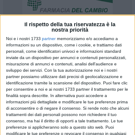
Il rispetto della tua riservatezza è la
nostra priorità
32
Noi e i nostri 1733
partner
memorizziamo e/o accediamo a
informazioni su un dispositivo, come i cookie, e trattiamo dati
personali, come identificatori univoci e informazioni standard
Il Rotaract Club di Barletta, in collaborazione con il Rotary
inviate da un dispositivo per annunci e contenuti personalizzati,
Club Barletta, la Regione Puglia, l'associazione Letti di
misurazione di annunci e contenuti, analisi dell'audience e
sviluppo dei servizi.
Con la tua autorizzazione noi e i nostri
Piacere, i Presidi del Libro di Barletta, l'associazione Teatro
partner possiamo utilizzare dati precisi di geolocalizzazione e
delle Lanterne e Cif Andria, in occasione della festa della
identificazione tramite la scansione del dispositivo. Puoi fare clic
donna, martedì 7 Marzo 2023, alle ore 19,30 sarà lieto di
per consentire a noi e ai nostri 1733 partner il trattamento per le
tenere un evento interamente dedicato alle donne, presso la
finalità sopra descritte. In alternativa puoi accedere a
sala Athenaeum a Barletta, in Via Madonna degli Angeli 29,
informazioni più dettagliate e modificare le tue preferenze prima
(traversa Via dei Greci) intitolato "ESSERE DONNA , TRA
di acconsentire o di negare il consenso.
Si rende noto che alcuni
LIBERTA' E COSTRIZIONI" , che verterà sulla condizione
trattamenti dei dati personali possono non richiedere il tuo
consenso, ma hai il diritto di opporti a tale trattamento. Le tue
femminile nei Paesi dai regimi totalitari e di guerra.
preferenze si applicheranno solo a questo sito web. Puoi
modificare le tue preferenze o revocare il consenso in qualsiasi