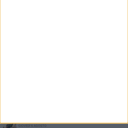
Barletta ricorda don Gino Spadaro a vent’anni
dalla scomparsa
PIÙ LETTI QUESTA SETTIMANA
MERCOLEDÌ 5 AGOSTO
Barletta piange Gioacchino Dagnello: 64enne barlettano investito
all'alba a Trani
GIOVEDÌ 6 AGOSTO