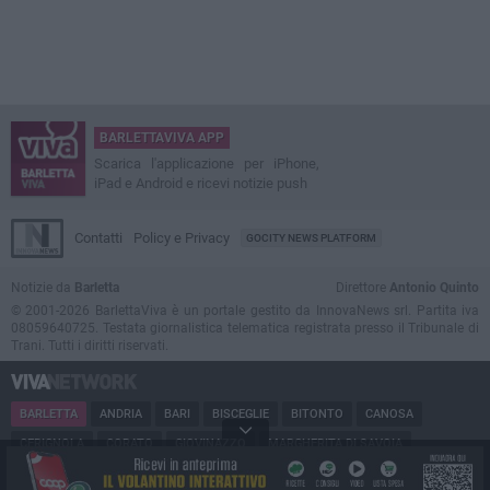
BARLETTAVIVA APP
Scarica l'applicazione per iPhone,
iPad e Android e ricevi notizie push
Contatti
Policy e Privacy
GOCITY NEWS PLATFORM
Notizie da
Barletta
Direttore
Antonio Quinto
© 2001-2026 BarlettaViva è un portale gestito da InnovaNews srl. Partita iva
08059640725. Testata giornalistica telematica registrata presso il Tribunale di
Trani. Tutti i diritti riservati.
BARLETTA
ANDRIA
BARI
BISCEGLIE
BITONTO
CANOSA
CERIGNOLA
CORATO
GIOVINAZZO
MARGHERITA DI SAVOIA
MINERVINO
MODUGNO
MOLFETTA
PUGLIA
RUVO