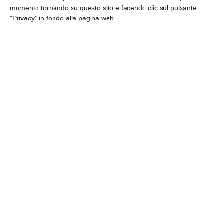
C'è un filo rosso nella storia delle donne che attraversa i fatti
momento tornando su questo sito e facendo clic sul pulsante
e che spesso rompe gli schemi e le convinzioni, per inseguire
"Privacy" in fondo alla pagina web.
un'idea di libertà. Sarà una serata di testimonianze, dialogo e
musica.
A questo evento, ospiti di rilievo ed eccezione sono: ROSA
BARONE (Ass. al Welfare Regione Puglia) e PORZIA
QUAGLIARELLA (Teologa- Psicoterapeuta), con l'intervento
del cantautore GIUSEPPE CIONFOLI e della pianista VALERIA
MANOSPERTI, che allieteranno la serata su dolci note
musicali. Saranno, altresì, presenti GIORGIO VITALI,
presidente Rotary Club Barletta e TOMMY CAPASSO,
presidente Rotaract Club Barletta; con i saluti, anche
ORONZO CILLI (Ass. alla Cultura Barletta). Modera:
Francesca Pedico.