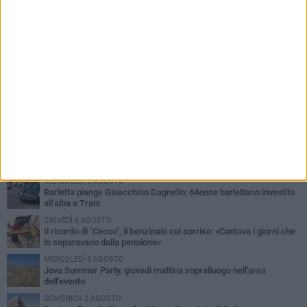
PIÙ LETTI QUESTA SETTIMANA
MERCOLEDÌ 5 AGOSTO
Barletta piange Gioacchino Dagnello: 64enne barlettano investito
all'alba a Trani
GIOVEDÌ 6 AGOSTO
Il ricordo di "Cecco", il benzinaio col sorriso: «Contava i giorni che
lo separavano dalla pensione»
MERCOLEDÌ 5 AGOSTO
Jova Summer Party, giovedì mattina sopralluogo nell'area
dell'evento
DOMENICA 2 AGOSTO