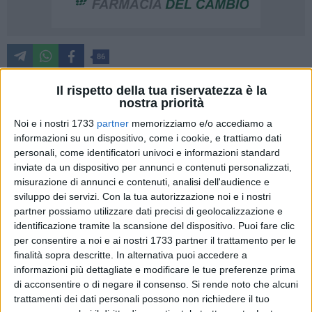
86
Il rispetto della tua riservatezza è la
nostra priorità
Il nuovo anno scolastico dell'Istituto "Léontine e Giuseppe De
Noi e i nostri 1733
partner
memorizziamo e/o accediamo a
Nittis" di Barletta si è aperto con un viaggio in Finlandia che
informazioni su un dispositivo, come i cookie, e trattiamo dati
ha coinvolto 25 docenti e 5 componenti del personale ATA.
personali, come identificatori univoci e informazioni standard
Questi hanno avuto la possibilità di soggiornare, suddivisi in
inviate da un dispositivo per annunci e contenuti personalizzati,
tre gruppi da dieci, per sette giorni a Helsinki per conoscere il
misurazione di annunci e contenuti, analisi dell'audience e
sistema d'istruzione finlandese e sperimentare nuove
sviluppo dei servizi.
Con la tua autorizzazione noi e i nostri
modalità di insegnamento-apprendimento, in una situazione
partner possiamo utilizzare dati precisi di geolocalizzazione e
identificazione tramite la scansione del dispositivo. Puoi fare clic
immersiva di piena aderenza alla cultura e alla mentalità
per consentire a noi e ai nostri 1733 partner il trattamento per le
nordiche.
finalità sopra descritte. In alternativa puoi accedere a
informazioni più dettagliate e modificare le tue preferenze prima
Grazie ai fondi del Piano Nazionale di Ripresa e Resilienza,
di acconsentire o di negare il consenso.
Si rende noto che alcuni
finanziato dall'Unione europea – Next Generation EU per la
trattamenti dei dati personali possono non richiedere il tuo