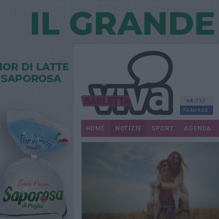
68.713
FANPAGE
HOME
NOTIZIE
SPORT
AGENDA