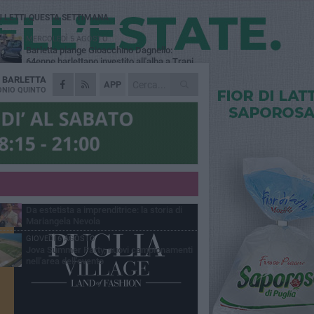
Ù LETTI QUESTA SETTIMANA
MERCOLEDÌ 5 AGOSTO
Barletta piange Gioacchino Dagnello:
64enne barlettano investito all'alba a Trani
A
BARLETTA
GIOVEDÌ 6 AGOSTO
APP
Il ricordo di "Cecco", il benzinaio col
NIO QUINTO
sorriso: «Contava i giorni che lo
paravano dalla pensione»
VENERDÌ 7 AGOSTO
Incidente sulla 16 bis a Barletta, traffico
bloccato verso Bari
MERCOLEDÌ 5 AGOSTO
Jova Summer Party, giovedì mattina
sopralluogo nell'area dell'evento
VENERDÌ 7 AGOSTO
Da estetista a imprenditrice: la storia di
Mariangela Nevola
GIOVEDÌ 6 AGOSTO
Jova Summer Party, nuovi campionamenti
nell'area dell'evento