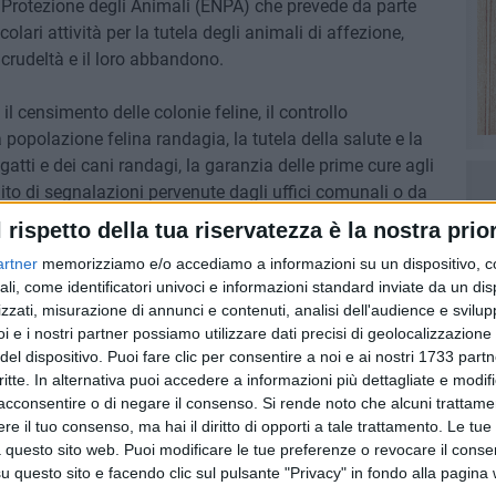
 Protezione degli Animali (ENPA) che prevede da parte
olari attività per la tutela degli animali di affezione,
 crudeltà e il loro abbandono.
il censimento delle colonie feline, il controllo
popolazione felina randagia, la tutela della salute e la
gatti e dei cani randagi, la garanzia delle prime cure agli
ito di segnalazioni pervenute dagli uffici comunali o da
mando della Polizia Locale e agli altri uffici comunali
l rispetto della tua riservatezza è la nostra prior
i maltrattamenti agli animali.
artner
memorizziamo e/o accediamo a informazioni su un dispositivo, c
ali, come identificatori univoci e informazioni standard inviate da un di
zzati, misurazione di annunci e contenuti, analisi dell'audience e svilupp
i e i nostri partner possiamo utilizzare dati precisi di geolocalizzazione 
del dispositivo. Puoi fare clic per consentire a noi e ai nostri 1733 partn
critte. In alternativa puoi accedere a informazioni più dettagliate e modif
acconsentire o di negare il consenso.
Si rende noto che alcuni trattamen
e il tuo consenso, ma hai il diritto di opporti a tale trattamento. Le tue
 questo sito web. Puoi modificare le tue preferenze o revocare il conse
questo sito e facendo clic sul pulsante "Privacy" in fondo alla pagina