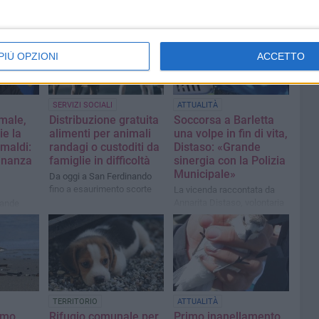
PIÙ OPZIONI
ACCETTO
SERVIZI SOCIALI
ATTUALITÀ
male,
Distribuzione gratuita
Soccorsa a Barletta
ie la
alimenti per animali
una volpe in fin di vita,
imaldi:
randagi o custoditi da
Distaso: «Grande
dinanza
famiglie in difficoltà
sinergia con la Polizia
Municipale»
Da oggi a San Ferdinando
fino a esaurimento scorte
La vicenda raccontata da
Annarita Distaso, volontaria
rande
di ENPA Barletta
onale»
TERRITORIO
ATTUALITÀ
rimo
Rifugio comunale per
Primo inanellamento