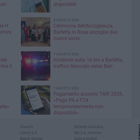
non
disponibili
8 AGOSTO 2026
le H
Cerimonia dell'Accoglienza,
imini
Barletta in Rosa accoglie due
nuove socie
7 AGOSTO 2026
 del
Incidente sulla 16 bis a Barletta,
tra il
traffico bloccato verso Bari
7 AGOSTO 2026
Pagamento acconto TARI 2026,
«Pago PA e F24
nata»
temporaneamente non
disponibili»
Scacchi
Barletta Giuridica
Calcio a 5
Bar.S.A. informa
Beach Soccer
Auto e motori