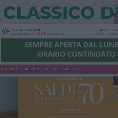
PI
33
°C
CIELO SERENO
NOTIZIE D
31.5°
OGGI MIN
25.5°
MAX
A
BARLETTA
DIRETTORE
ANTO
se
RUBRICHE
IREPORT
METEO
VIDEO