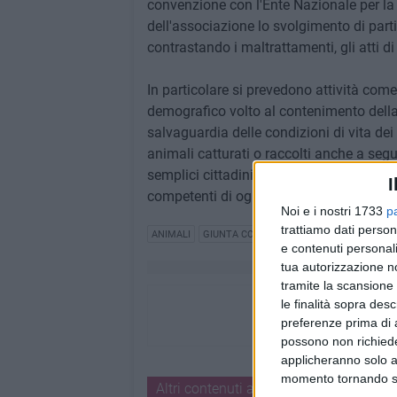
convenzione con l'Ente Nazionale per la
dell'associazione lo svolgimento di partic
contrastando i maltrattamenti, gli atti di
In particolare si prevedono attività come 
demografico volto al contenimento della 
salvaguardia delle condizioni di vita dei 
animali catturati o raccolti anche a segu
semplici cittadini, la segnalazione al Co
I
competenti di ogni forma di pericolo o d
Noi e i nostri 1733
p
trattiamo dati person
ANIMALI
GIUNTA COMUNALE
e contenuti personali
tua autorizzazione no
tramite la scansione 
le finalità sopra des
preferenze prima di 
possono non richieder
applicheranno solo a
momento tornando su 
Altri contenuti a tema