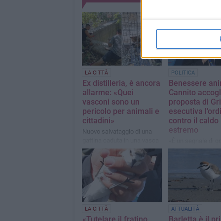
LA CITTÀ
POLITICA
Ex distilleria, è ancora
Benessere ani
allarme: «Quei
Cannito accogl
vasconi sono un
proposta di Gr
pericolo per animali e
esecutiva l’or
cittadini»
contro il caldo
estremo
Nuovo salvataggio di una
gattina caduta in una vasca
«È un segnale di g
abbandonata. I cittadini
sensibilità istituzi
chiedono interventi urgenti
LA CITTÀ
ATTUALITÀ
«Tutelare il fratino
Barletta è il p