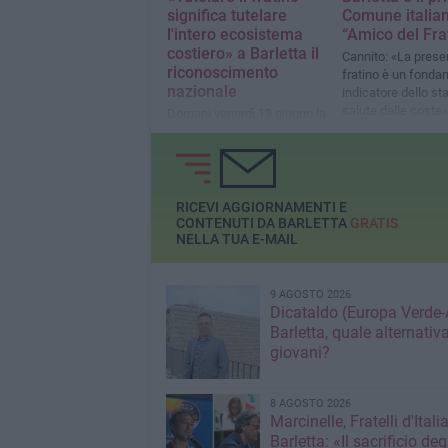
significa tutelare
Comune italia
l'intero ecosistema
“Amico del Fra
costiero» a Barletta il
Cannito: «La prese
riconoscimento
fratino è un fonda
nazionale
indicatore dello sta
salute delle coste»
Domani venerdì 19 giugno la
premiazione presso la Sala
Giunta del Palazzo di Città
RICEVI AGGIORNAMENTI E
CONTENUTI DA BARLETTA
GRATIS
NELLA TUA E-MAIL
9 AGOSTO 2026
Dicataldo (Europa Verde-
Barletta, quale alternativa
giovani?
8 AGOSTO 2026
Marcinelle, Fratelli d'Italia
Barletta: «Il sacrificio deg