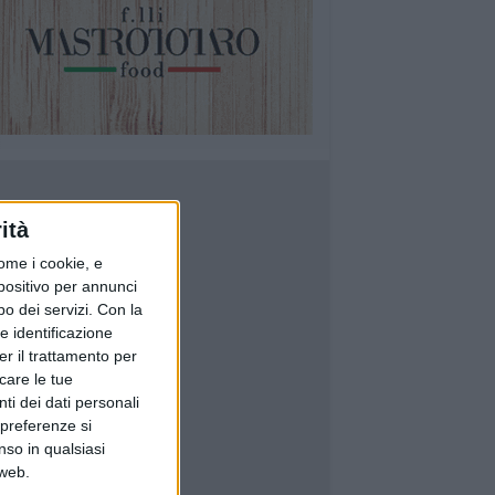
ità
ome i cookie, e
spositivo per annunci
o dei servizi.
Con la
e identificazione
er il trattamento per
icare le tue
ti dei dati personali
 preferenze si
nso in qualsiasi
 web.