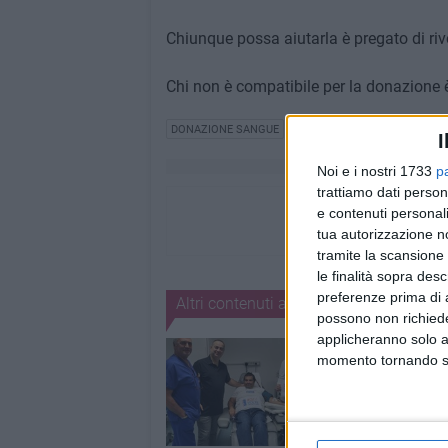
Chiunque possa aiutarla è pregato di rivo
Chi non è compatibile per la donazione è p
DONAZIONE SANGUE
I
Noi e i nostri 1733
p
trattiamo dati person
e contenuti personali
tua autorizzazione no
tramite la scansione 
le finalità sopra des
preferenze prima di 
Altri contenuti a tema
possono non richieder
applicheranno solo a
momento tornando su 