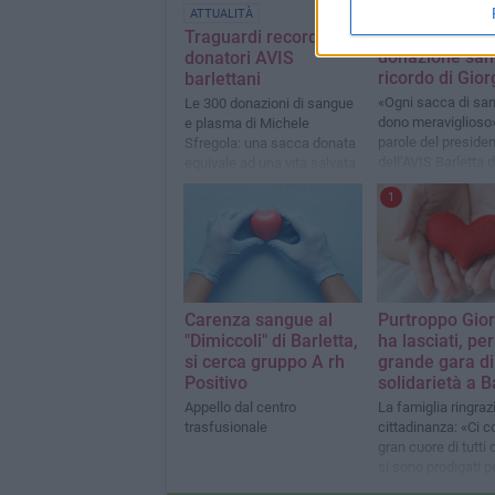
Settimana
ATTUALITÀ
straordinaria d
Traguardi record dei
donazione san
donatori AVIS
ricordo di Gior
barlettani
«Ogni sacca di sa
Le 300 donazioni di sangue
dono meraviglioso»
e plasma di Michele
parole del preside
Sfregola: una sacca donata
dell’AVIS Barletta d
equivale ad una vita salvata
Pierdomenico Car
1
Carenza sangue al
Purtroppo Gior
"Dimiccoli" di Barletta,
ha lasciati, per
si cerca gruppo A rh
grande gara di
Positivo
solidarietà a B
Appello dal centro
La famiglia ringrazi
trasfusionale
cittadinanza: «Ci c
gran cuore di tutti
si sono prodigati p
una speranza attra