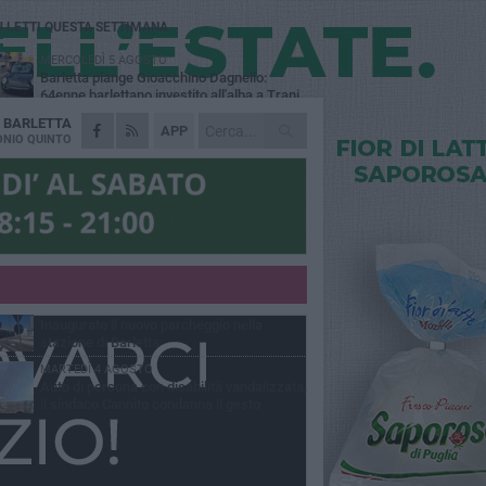
Ù LETTI QUESTA SETTIMANA
MERCOLEDÌ 5 AGOSTO
Barletta piange Gioacchino Dagnello:
64enne barlettano investito all'alba a Trani
A
BARLETTA
GIOVEDÌ 6 AGOSTO
APP
Il ricordo di "Cecco", il benzinaio col
NIO QUINTO
sorriso: «Contava i giorni che lo
paravano dalla pensione»
MERCOLEDÌ 5 AGOSTO
Jova Summer Party, giovedì mattina
sopralluogo nell'area dell'evento
DOMENICA 2 AGOSTO
Beni confiscati alla mafia. Nasce il servizio
di Co-housing
VENERDÌ 31 LUGLIO
Inaugurato il nuovo parcheggio nella
stazione di Barletta
MARTEDÌ 4 AGOSTO
Auto di persona con disabilità vandalizzata,
il sindaco Cannito condanna il gesto