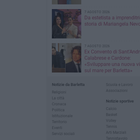
7 AGOSTO 2026
Da estetista a imprenditri
storia di Mariangela Nev
7 AGOSTO 2026
Ex Convento di Sant'Andr
Calabrese e Cardone:
«Sviluppare una nuova v
sul mare per Barletta»
Notizie da Barletta
Scuola e Lavoro
Associazioni
Religioni
La città
Notizie sportive
Cronaca
Calcio
Politica
Basket
Istituzionale
Volley
Territorio
Tennis
Eventi
Arti Marziali
Servizi sociali
Tennistavolo