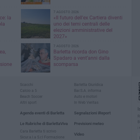
7 AGOSTO 2026
ce: la
«Il futuro dell'ex Cartiera diventi
ola
uno dei temi centrali delle
elezioni amministrative del
2027»
7 AGOSTO 2026
ea,
Barletta ricorda don Gino
Spadaro a vent’anni dalla
isione
scomparsa
Scacchi
Barletta Giuridica
Calcio a 5
Bar.S.A. informa
Beach Soccer
Auto e motori
Altri sport
In Web Veritas
I
Agenda eventi di Barletta
Segnalazioni iReport
R
B
Le Rubriche di BarlettaViva
Previsioni meteo
i
Cara Barletta ti scrivo
Video
Sicur.a.l.a S.r.l Formazione