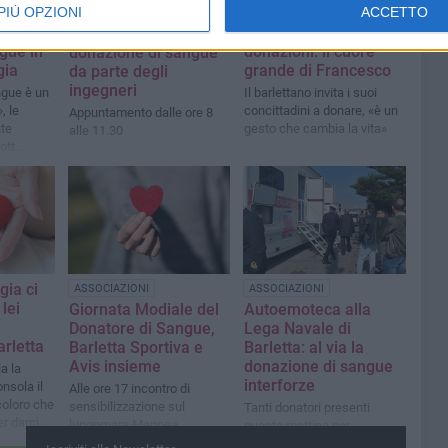
PIÙ OPZIONI
ACCETTO
Raggiunge il
ATTUALITÀ
i
traguardo di 200
Domani a Barletta la
gue in
donazioni: il cuore
donazione di sangue
gia
grande di Francesco
da parte degli
ingegneri
ngue è un
Il barlettano invita i suoi
, le
concittadini a donare, «è un
Appuntamento dalle ore 8
nte
gesto che cambia la vita»
alle 11.30
ott.
one
gia ci
ASSOCIAZIONI
ASSOCIAZIONI
 lei
Giornata Modiale del
Autoemoteca alla
Donatore di Sangue,
Lega Navale di
arletta
Barletta Sportiva e
Barletta: al via la
Avis insieme
donazione di sangue
a la
interforze
onsola il
Alle ore 17 incontro di
 coloro che
sensibilizzazione sul
Tanti donatori presenti
er darci
lungomare Mennea
questa mattina per
verso la
l'appuntamento promosso