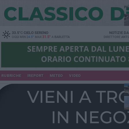
PI
33.5
°C
CIELO SERENO
NOTIZIE D
31.5°
OGGI MIN
24.5°
MAX
A
BARLETTA
DIRETTORE
ANTO
se
RUBRICHE
IREPORT
METEO
VIDEO