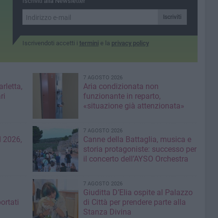
Iscriviti alla Newsletter
ue»
dall'AVIS
Iscriviti
Iscrivendoti accetti i
termini
e la
privacy policy
7 AGOSTO 2026
rletta,
Aria condizionata non
ri
funzionante in reparto,
«situazione già attenzionata»
7 AGOSTO 2026
 2026,
Canne della Battaglia, musica e
storia protagoniste: successo per
il concerto dell’AYSO Orchestra
7 AGOSTO 2026
Giuditta D’Elia ospite al Palazzo
ortati
di Città per prendere parte alla
Stanza Divina