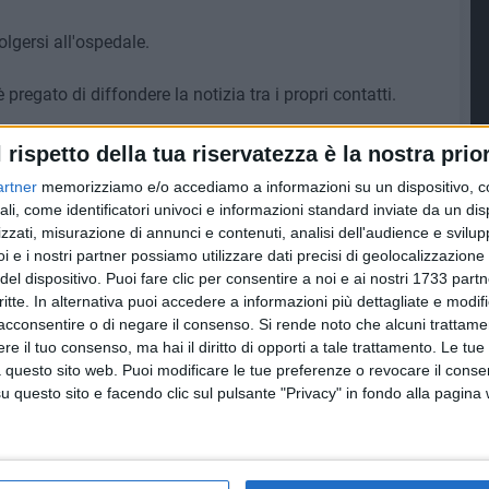
lgersi all'ospedale.
regato di diffondere la notizia tra i propri contatti.
l rispetto della tua riservatezza è la nostra prior
artner
memorizziamo e/o accediamo a informazioni su un dispositivo, c
ali, come identificatori univoci e informazioni standard inviate da un di
zzati, misurazione di annunci e contenuti, analisi dell'audience e svilupp
i e i nostri partner possiamo utilizzare dati precisi di geolocalizzazione 
del dispositivo. Puoi fare clic per consentire a noi e ai nostri 1733 partn
critte. In alternativa puoi accedere a informazioni più dettagliate e modif
acconsentire o di negare il consenso.
Si rende noto che alcuni trattamen
e il tuo consenso, ma hai il diritto di opporti a tale trattamento. Le tue
 questo sito web. Puoi modificare le tue preferenze o revocare il conse
questo sito e facendo clic sul pulsante "Privacy" in fondo alla pagina