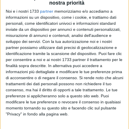
nostra priorità
Noi e i nostri 1733
partner
memorizziamo e/o accediamo a
informazioni su un dispositivo, come i cookie, e trattiamo dati
personali, come identificatori univoci e informazioni standard
inviate da un dispositivo per annunci e contenuti personalizzati,
40
misurazione di annunci e contenuti, analisi dell'audience e
A poche ore dal termine della campagna elettorale, invitiamo
sviluppo dei servizi.
Con la tua autorizzazione noi e i nostri
partner possiamo utilizzare dati precisi di geolocalizzazione e
tutti a riflettere sull'importanza del voto, in particolare in
identificazione tramite la scansione del dispositivo. Puoi fare clic
questa occasione, in cui ci troviamo di fronte ad una destra
per consentire a noi e ai nostri 1733 partner il trattamento per le
che vuol farci fare un tuffo nel passato.
finalità sopra descritte. In alternativa puoi accedere a
informazioni più dettagliate e modificare le tue preferenze prima
La destra della Lega (che è ancora la Lega del nord) e di
di acconsentire o di negare il consenso.
Si rende noto che alcuni
Fratelli d'Italia (cha ha ancora la fiamma tricolore nel
trattamenti dei dati personali possono non richiedere il tuo
simbolo), non offre soluzioni ai problemi ma solo una
consenso, ma hai il diritto di opporti a tale trattamento. Le tue
preferenze si applicheranno solo a questo sito web. Puoi
propaganda di odio con cui colpevolizza i più deboli,
modificare le tue preferenze o revocare il consenso in qualsiasi
variabili a seconda del momento: i meridionali, gli immigrati,
momento tornando su questo sito e facendo clic sul pulsante
gli omosessuali, le donne. Quella di Meloni, Salvini e
"Privacy" in fondo alla pagina web.
Berlusconi è una proposta vecchia, che ha già governato
l'Italia e l'ha portata alla crisi finanziaria del 2011, che ha