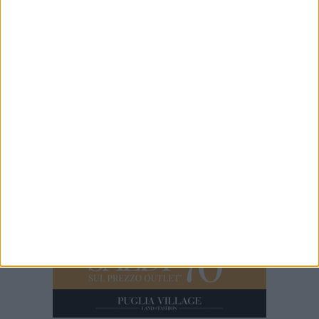
6 AGOSTO 2026
Dopo l'aggressione al Parco Rossani, Giuditta
D'Elia arriva nella "Stanza Divina" di Barletta
6 AGOSTO 2026
Dibenedetto Automotive: il punto di riferimento
della mobilità a Barletta come Arval Premium
Center