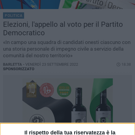
POLITICA
Elezioni, l'appello al voto per il Partito
Democratico
«In campo una squadra di candidati onesti ciascuno con
una storia personale di impegno civile a servizio della
comunità del nostro territorio»
BARLETTA -
VENERDÌ 23 SETTEMBRE 2022
18.38
SPONSORIZZATO
Il rispetto della tua riservatezza è la