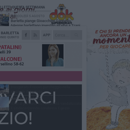
Ù LETTI QUESTA SETTIMANA
MERCOLEDÌ 5 AGOSTO
Barletta piange Gioacchino Dagnello:
64enne barlettano investito all'alba a Trani
A
BARLETTA
GIOVEDÌ 6 AGOSTO
APP
Il ricordo di "Cecco", il benzinaio col
NIO QUINTO
sorriso: «Contava i giorni che lo
paravano dalla pensione»
MERCOLEDÌ 5 AGOSTO
Jova Summer Party, giovedì mattina
sopralluogo nell'area dell'evento
DOMENICA 2 AGOSTO
Beni confiscati alla mafia. Nasce il servizio
di Co-housing
VENERDÌ 31 LUGLIO
Inaugurato il nuovo parcheggio nella
stazione di Barletta
MARTEDÌ 4 AGOSTO
Auto di persona con disabilità vandalizzata,
il sindaco Cannito condanna il gesto