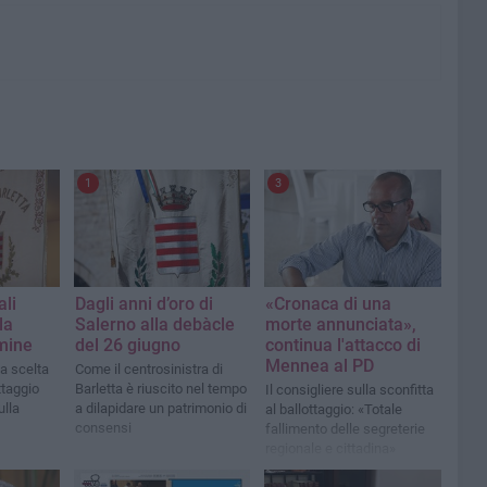
1
3
li
Dagli anni d’oro di
«Cronaca di una
la
Salerno alla debàcle
morte annunciata»,
rmine
del 26 giugno
continua l'attacco di
Mennea al PD
la scelta
Come il centrosinistra di
ttaggio
Barletta è riuscito nel tempo
Il consigliere sulla sconfitta
ulla
a dilapidare un patrimonio di
al ballottaggio: «Totale
consensi
fallimento delle segreterie
regionale e cittadina»