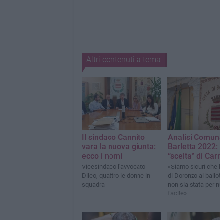
Altri contenuti a tema
Il sindaco Cannito
Analisi Comuna
vara la nuova giunta:
Barletta 2022: 
ecco i nomi
“scelta” di Ca
Vicesindaco l'avvocato
«Siamo sicuri che 
Dileo, quattro le donne in
di Doronzo al ballo
squadra
non sia stata per n
facile»