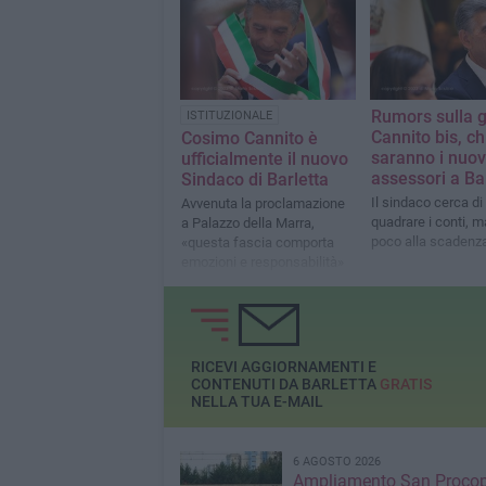
Rumors sulla g
ISTITUZIONALE
Cannito bis, ch
Cosimo Cannito è
saranno i nuov
ufficialmente il nuovo
assessori a Ba
Sindaco di Barletta
Il sindaco cerca di 
Avvenuta la proclamazione
quadrare i conti, 
a Palazzo della Marra,
poco alla scadenz
«questa fascia comporta
emozioni e responsabilità»
RICEVI AGGIORNAMENTI E
CONTENUTI DA BARLETTA
GRATIS
NELLA TUA E-MAIL
6 AGOSTO 2026
Ampliamento San Procop