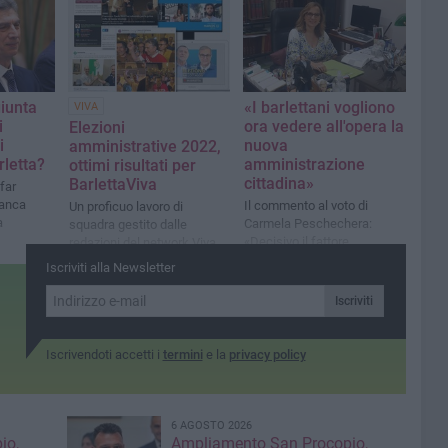
iunta
«I barlettani vogliono
VIVA
i
ora vedere all'opera la
Elezioni
i
nuova
amministrative 2022,
rletta?
amministrazione
ottimi risultati per
cittadina»
BarlettaViva
far
manca
Il commento al voto di
Un proficuo lavoro di
a
Carmela Peschechera:
squadra gestito dalle
«Decisivo il fattore
redazioni del network Viva
dell'intelligenza emotiva»
nelle città al voto
Iscriviti alla Newsletter
Iscriviti
Iscrivendoti accetti i
termini
e la
privacy policy
6 AGOSTO 2026
io,
Ampliamento San Procopio,