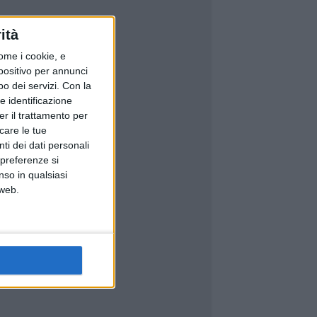
ità
ome i cookie, e
spositivo per annunci
o dei servizi.
Con la
e identificazione
er il trattamento per
icare le tue
ti dei dati personali
 preferenze si
nso in qualsiasi
 web.