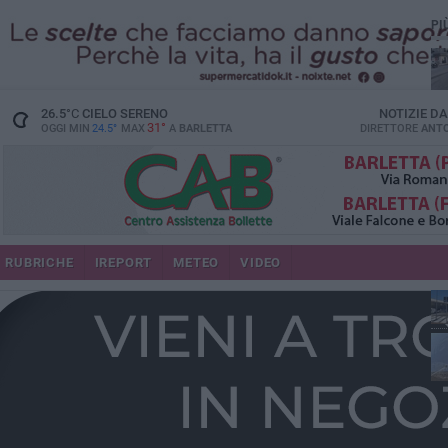
PI
26.5
°C
CIELO SERENO
NOTIZIE D
31°
OGGI MIN
24.5°
MAX
A
BARLETTA
DIRETTORE
ANTO
se
RUBRICHE
IREPORT
METEO
VIDEO