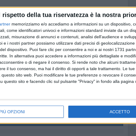
l rispetto della tua riservatezza è la nostra prior
o 20.276 voti - 42,27%
36,63%
artner
memorizziamo e/o accediamo a informazioni su un dispositivo, c
ali, come identificatori univoci e informazioni standard inviate da un di
47%
zzati, misurazione di annunci e contenuti, analisi dell'audience e svilupp
2,63%
i e i nostri partner possiamo utilizzare dati precisi di geolocalizzazione 
del dispositivo. Puoi fare clic per consentire a noi e ai nostri 1731 partn
ci Elettorali, Contabilità e Contratti
critte. In alternativa puoi accedere a informazioni più dettagliate e modif
acconsentire o di negare il consenso.
Si rende noto che alcuni trattamen
pagina "Amministrative"
sono disponibili tutti i dati
e il tuo consenso, ma hai il diritto di opporti a tale trattamento. Le tue
 questo sito web. Puoi modificare le tue preferenze o revocare il conse
questo sito e facendo clic sul pulsante "Privacy" in fondo alla pagina
trative 2022
 nuovo sindaco: tutte le notizie su BarlettaViva
PIÙ OPZIONI
ACCETTO