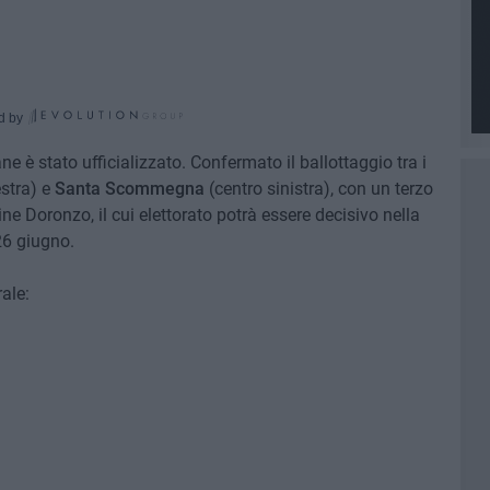
d by
ane è stato ufficializzato. Confermato il ballottaggio tra i
stra) e
Santa Scommegna
(centro sinistra), con un terzo
e Doronzo, il cui elettorato potrà essere decisivo nella
 26 giugno.
rale: