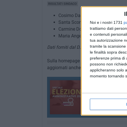
RISULTATI SINDACO
I
Cosimo Damiano Cannito detto Min
Santa Scommegna 17.572 voti - 
Noi e i nostri 1731
p
trattiamo dati person
Carmine Doronzo 8.858 voti - 18,
e contenuti personali
Maria Angela Carone 1.262 voti - 
tua autorizzazione no
tramite la scansione 
Dati forniti dal D.A.I.T. - Servizi Informati
le finalità sopra des
preferenze prima di 
Sulla homepage di BarlettaViva e s
ulla 
possono non richieder
aggiornati anche per le singole liste.
applicheranno solo a
momento tornando su 
Elezioni amminis
Barletta al voto per il
208 CONTENUTI