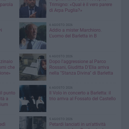
 parola
Trimigno: «Qual è il vero parere
di Arpa Puglia?»
6 AGOSTO 2026
i
Addio a mister Marchioro.
L'uomo del Barletta in B
6 AGOSTO 2026
nzinaio
Dopo l'aggressione al Parco
orni che
Rossani, Giuditta D'Elia arriva
ione»
nella "Stanza Divina" di Barletta
6 AGOSTO 2026
il punto
Il Volo in concerto a Barletta: il
ità a
trio arriva al Fossato del Castello
mium
5 AGOSTO 2026
edì
Petardi lanciati in un'attività