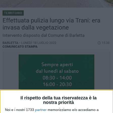
TERRITORIO
Effettuata pulizia lungo via Trani: era
invasa dalla vegetazione
Intervento disposto dal Comune di Barletta
BARLETTA -
LUNEDÌ 18 LUGLIO 2022
15.38
COMUNICATO STAMPA
Il rispetto della tua riservatezza è la
nostra priorità
Noi e i nostri 1733
partner
memorizziamo e/o accediamo a