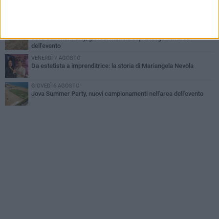
VENERDÌ 7 AGOSTO
Incidente sulla 16 bis a Barletta, traffico bloccato verso Bari
MERCOLEDÌ 5 AGOSTO
Jova Summer Party, giovedì mattina sopralluogo nell'area
dell'evento
VENERDÌ 7 AGOSTO
Da estetista a imprenditrice: la storia di Mariangela Nevola
GIOVEDÌ 6 AGOSTO
Jova Summer Party, nuovi campionamenti nell'area dell'evento