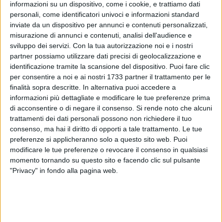
informazioni su un dispositivo, come i cookie, e trattiamo dati
personali, come identificatori univoci e informazioni standard
inviate da un dispositivo per annunci e contenuti personalizzati,
524
misurazione di annunci e contenuti, analisi dell'audience e
sviluppo dei servizi.
Con la tua autorizzazione noi e i nostri
partner possiamo utilizzare dati precisi di geolocalizzazione e
identificazione tramite la scansione del dispositivo. Puoi fare clic
Si è concluso in data odierna un intervento straordinario di
per consentire a noi e ai nostri 1733 partner il trattamento per le
pulizia delle banchine stradali di Via Trani, nel tratto
finalità sopra descritte. In alternativa puoi accedere a
compreso tra l'innesto di Via Altiero Spinelli e il confine del
informazioni più dettagliate e modificare le tue preferenze prima
territorio comunale.
di acconsentire o di negare il consenso.
Si rende noto che alcuni
trattamenti dei dati personali possono non richiedere il tuo
L'intervento è stato curato dal Settore Lavori Pubblici e
consenso, ma hai il diritto di opporti a tale trattamento. Le tue
preferenze si applicheranno solo a questo sito web. Puoi
Manutenzioni del Comune, affidato agli operatori della
modificare le tue preferenze o revocare il consenso in qualsiasi
Bar.S.A., ed avviato immediatamente dopo un sopralluogo e
momento tornando su questo sito e facendo clic sul pulsante
la conseguente segnalazione del pericolo per la pubblica
"Privacy" in fondo alla pagina web.
incolumità a causa della presenza di vegetazione infestante
che aveva occupato le banchine sino a ridurre la carreggiata.
Il tratto liberato dall'eccessivo sviluppo della vegetazione