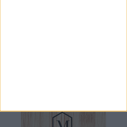
censimento verde comunale
5 AGOSTO 2026
Barletta piange Gioacchino Dagnello: 64enne
barlettano investito all'alba a Trani
5 AGOSTO 2026
L'arte urbana di Borgiac colpisce ancora... in
via Sant'Andrea
5 AGOSTO 2026
Mercato settimanale di Barletta anticipato a
venerdì 14 agosto per Ferragosto