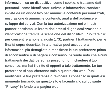
stesso Alfarano. Pare che il ministro abbia voluto incontrare
informazioni su un dispositivo, come i cookie, e trattiamo dati
l'imprenditore per capire quali siano state le motivazioni che
personali, come identificatori univoci e informazioni standard
inviate da un dispositivo per annunci e contenuti personalizzati,
lo hanno indotto a non cimentarsi nell'impresa elettorale, ma
misurazione di annunci e contenuti, analisi dell'audience e
è difficile credere che Fitto si sia lasciato scappare
sviluppo dei servizi.
Con la tua autorizzazione noi e i nostri
l'occasione e non abbia chiesto a Tatò, per un'ultima volta, di
partner possiamo utilizzare dati precisi di geolocalizzazione e
ripensarci. La candidatura della Vitobello è quindi arrivata
identificazione tramite la scansione del dispositivo. Puoi fare clic
improvvisa ed era sino a qualche settimana fa imprevedibile.
per consentire a noi e ai nostri 1731 partner il trattamento per le
Nei fatti è stata resa possibile dal rifiuto secco (e continuato)
finalità sopra descritte. In alternativa puoi accedere a
di Tatò. E' vero, il centrodestra almeno un problema ieri lo ha
informazioni più dettagliate e modificare le tue preferenze prima
di acconsentire o di negare il consenso.
Si rende noto che alcuni
risolto, diamogliene atto. Ma la candidatura porta con sé
trattamenti dei dati personali possono non richiedere il tuo
tutti i problemi connessi alle scelte improvvise, alle scelte
consenso, ma hai il diritto di opporti a tale trattamento. Le tue
che in gergo militare verrebbero chiamate di "ritirata" o -
preferenze si applicheranno solo a questo sito web. Puoi
siamo buoni - di "copertura".
modificare le tue preferenze o revocare il consenso in qualsiasi
momento tornando su questo sito e facendo clic sul pulsante
All'ordine del giorno per la Vitobello ci sono almeno tre
"Privacy" in fondo alla pagina web.
problemi: il primo è legato ad un auspicabile allargamento
della coalizione, magari al centro, area politica dalla quale la
Vitobello proviene. Cosi attrezzata questa coalizione
difficilmente metterà in pensiero la "gioiosa macchina da