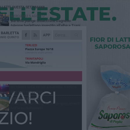
Ù LETTI QUESTA SETTIMANA
MERCOLEDÌ 5 AGOSTO
Barletta piange Gioacchino Dagnello:
64enne barlettano investito all'alba a Trani
A
BARLETTA
GIOVEDÌ 6 AGOSTO
APP
Il ricordo di "Cecco", il benzinaio col
NIO QUINTO
sorriso: «Contava i giorni che lo
paravano dalla pensione»
MERCOLEDÌ 5 AGOSTO
Jova Summer Party, giovedì mattina
sopralluogo nell'area dell'evento
DOMENICA 2 AGOSTO
Beni confiscati alla mafia. Nasce il servizio
di Co-housing
VENERDÌ 7 AGOSTO
Incidente sulla 16 bis a Barletta, traffico
bloccato verso Bari
GIOVEDÌ 6 AGOSTO
Jova Summer Party, nuovi campionamenti
nell'area dell'evento