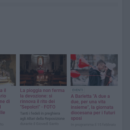
a il
La pioggia non ferma
EVENTI
rio
la devozione: si
A Barletta "A due a
ne di
rinnova il rito dei
due, per una vita
l
"Sepolcri" - FOTO
insieme", la giornata
lle
diocesana per i futuri
Tanti i fedeli in preghiera
sposi
agli Altari della Reposizione
durante il Giovedì Santo
to
In programma il 15 febbraio