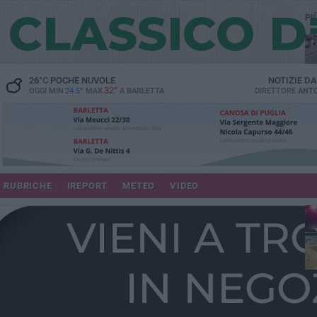
PI
26
°C
POCHE NUVOLE
NOTIZIE D
32°
OGGI MIN
24.5°
MAX
A
BARLETTA
DIRETTORE
ANTO
se
RUBRICHE
IREPORT
METEO
VIDEO