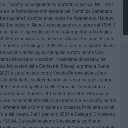
no di Taranto conseguendo la Maturità classica. Nel 1993
le e la formazione ministeriale nel Pontificio Seminario
 formazione filosofica e teologica ha frequentato l'Istituto
ltà Teologica di Napoli, conseguendo a giugno del 1998 il
 gli studi di specializzazione in Antropologia Teologica
o 2003 ha conseguito la Licenza in Sacra Teologia. E' stato
i Barletta il 26 giugno 1999. Da allora ha ricoperto diversi
 Diocesano di Bisceglie, del quale è stato anche Vice
l Centro Diocesano Vocazioni, Assistente diocesano dei
dei Monasteri delle Clarisse in Bisceglie, prima a Santa
l 2003 è stato inviato come Vicario Parrocchiale a San
ile di Barletta, svolgendo solo per un anno quest'ultimo
05 è stato Cappellano delle Suore dell'Immacolata di
Sacro Cuore di Barletta. Il 1 settembre 2005 è Parroco in
 con responsabilità della cura pastorale. Ha svolto per tre
ei referenti della Commissione diocesana Problemi sociali
ardia del creato. Dal 1 gennaio 2009 è Delegato Diocesano
 F.I.S.M. Da qualche giorno è assistente spirituale
familiare "Insieme con la coppia". È Canonico del Capitolo