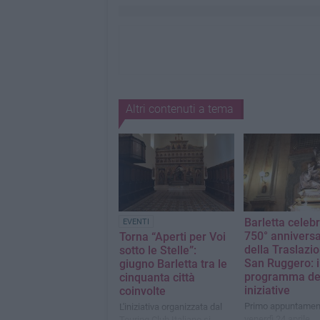
Altri contenuti a tema
Barletta celebr
EVENTI
750° anniversa
Torna “Aperti per Voi
della Traslazio
sotto le Stelle”:
San Ruggero: i
giugno Barletta tra le
programma de
cinquanta città
iniziative
coinvolte
Primo appuntamen
L'iniziativa organizzata dal
venerdì 24 aprile
Touring Club Italiano si