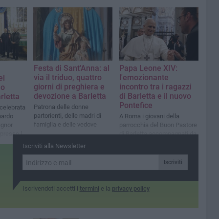
Festa di Sant’Anna: al
Papa Leone XIV:
via il triduo, quattro
l'emozionante
el
giorni di preghiera e
incontro tra i ragazzi
lo
devozione a Barletta
di Barletta e il nuovo
rletta
Pontefice
Patrona delle donne
 celebrata
partorienti, delle madri di
nardo
A Roma i giovani della
famiglia e delle vedove
ignor
parrocchia del Buon Pastore
presso la
di Barletta accompagnati da
della
don Claudio
Iscriviti alla Newsletter
Iscriviti
Iscrivendoti accetti i
termini
e la
privacy policy