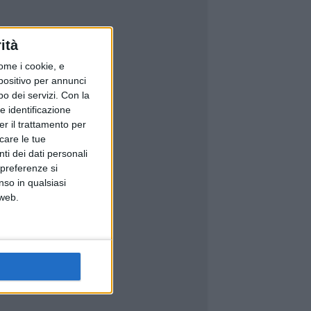
ità
ome i cookie, e
spositivo per annunci
o dei servizi.
Con la
e identificazione
er il trattamento per
icare le tue
ti dei dati personali
 preferenze si
nso in qualsiasi
 web.