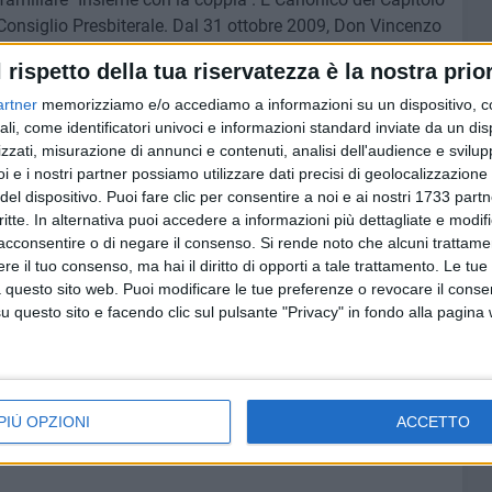
Consiglio Presbiterale. Dal 31 ottobre 2009, Don Vincenzo
l rispetto della tua riservatezza è la nostra prior
artner
memorizziamo e/o accediamo a informazioni su un dispositivo, c
ali, come identificatori univoci e informazioni standard inviate da un di
dalla Parrocchia Santa Maria degli Angeli in Barletta. E'
zzati, misurazione di annunci e contenuti, analisi dell'audience e svilupp
 Bisceglie dal settembre del 1994 al giugno 1999
i e i nostri partner possiamo utilizzare dati precisi di geolocalizzazione 
e "Leonardo da Vinci" in Bisceglie. Anche Don Francesco
del dispositivo. Puoi fare clic per consentire a noi e ai nostri 1733 partn
teologica presso l'Istituto Teologico Pugliese di Molfetta,
critte. In alternativa puoi accedere a informazioni più dettagliate e modif
05, è stato alunno del Pontificio Seminario Regionale. Ha
acconsentire o di negare il consenso.
Si rende noto che alcuni trattamen
ologica. Attualmente è impegnato nel percorso per il
e il tuo consenso, ma hai il diritto di opporti a tale trattamento. Le tue
la Pontificia Università Urbaniana di Roma. Da allora ha
 questo sito web. Puoi modificare le tue preferenze o revocare il conse
questo sito e facendo clic sul pulsante "Privacy" in fondo alla pagina
Parrocchiale della Parrocchia San Giovanni Apostolo in
ezione di Barletta, Cappellano all'Ospedale Civile di
e del Settore cittadino di Pastorale Giovanile, Cappellano
ra di Fiuggi presso l'Istituto Sacro Cuore di Barletta,
atori.
PIÙ OPZIONI
ACCETTO