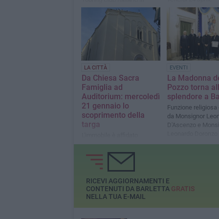
svolgerà dal 12 al 14 giugno
LA CITTÀ
EVENTI
Da Chiesa Sacra
La Madonna d
Famiglia ad
Pozzo torna al
Auditorium: mercoledì
splendore a Ba
21 gennaio lo
Funzione religiosa
scoprimento della
da Monsignor Leo
targa
D'Ascenzo e Mons
Leonardo Doronzo 
L'immobile è affidato
Chiesa di S. Maria 
all'Ambulatorio popolare
Vittoria
ODV e all'Associazione
musicale bandistica "La
Disfida"
RICEVI AGGIORNAMENTI E
CONTENUTI DA BARLETTA
GRATIS
NELLA TUA E-MAIL