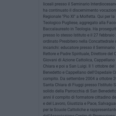
liceali presso il Seminario Interdiocesa
ha continuato il discernimento vocaziona
Regionale "Pio XI" a Molfetta. Qui per la
Teologico Pugliese, aggregato alla Faco
Baccalaureato in Teologia. Ha proseguito
presso lo stesso Istituto e il 27 febbrai
ordinato Presbitero nella Concattedrale d
incarichi: educatore presso il Seminario
Rettore e Padre Spirituale, Direttore de
Giovani di Azione Cattolica, Cappellano 
Chiara e poi a San Luigi. Il 1 ottobre de
Benedetto e Cappellano dell'Ospedale Civ
compito. Da settembre 2004 a ottobre 20
Santa Chiara di Fiuggi presso l'Istituto 
solido della Parrocchia di San Benedetto,
anni il compito di formatore cittadino d
e del Lavoro, Giustizia e Pace, Salvagu
per le Scuole Cattoliche e rappresentante
dell'Associazione Centro di Promozione 