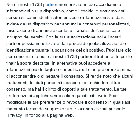
Noi e i nostri 1733
partner
memorizziamo e/o accediamo a
informazioni su un dispositivo, come i cookie, e trattiamo dati
personali, come identificatori univoci e informazioni standard
inviate da un dispositivo per annunci e contenuti personalizzati,
misurazione di annunci e contenuti, analisi dell'audience e
sviluppo dei servizi.
Con la tua autorizzazione noi e i nostri
partner possiamo utilizzare dati precisi di geolocalizzazione e
Nel pomeriggio di giovedì scorso, un'operazione del locale
identificazione tramite la scansione del dispositivo. Puoi fare clic
Commissariato di Pubblica Sicurezza a contrasto dello
per consentire a noi e ai nostri 1733 partner il trattamento per le
spaccio e la detenzione di droga. Proprio a Barletta l'arresto
finalità sopra descritte. In alternativa puoi accedere a
di un uomo, C.F., di anni 56, con precedenti di polizia,
informazioni più dettagliate e modificare le tue preferenze prima
di acconsentire o di negare il consenso.
Si rende noto che alcuni
responsabile dei reati di detenzione ai fini di spaccio di
trattamenti dei dati personali possono non richiedere il tuo
sostanze stupefacenti e di detenzione illegale di
consenso, ma hai il diritto di opporti a tale trattamento. Le tue
munizionamento comune da sparo. Dopo un appostamento
preferenze si applicheranno solo a questo sito web. Puoi
nei pressi dell'abitazione dell'uomo, gli operanti hanno
modificare le tue preferenze o revocare il consenso in qualsiasi
notato un cospicuo flusso di persone, tra cui noti
momento tornando su questo sito e facendo clic sul pulsante
tossicodipendenti, entrare nell'abitazione posta sotto
"Privacy" in fondo alla pagina web.
osservazione.
Dopo la perquisizione domiciliare di rito, presso l'abitazione