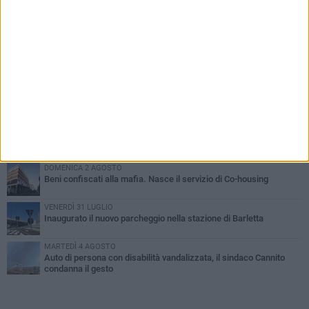
PIÙ LETTI QUESTA SETTIMANA
MERCOLEDÌ 5 AGOSTO
Barletta piange Gioacchino Dagnello: 64enne barlettano investito
all'alba a Trani
GIOVEDÌ 6 AGOSTO
Il ricordo di "Cecco", il benzinaio col sorriso: «Contava i giorni che
lo separavano dalla pensione»
MERCOLEDÌ 5 AGOSTO
Jova Summer Party, giovedì mattina sopralluogo nell'area
dell'evento
DOMENICA 2 AGOSTO
Beni confiscati alla mafia. Nasce il servizio di Co-housing
VENERDÌ 31 LUGLIO
Inaugurato il nuovo parcheggio nella stazione di Barletta
MARTEDÌ 4 AGOSTO
Auto di persona con disabilità vandalizzata, il sindaco Cannito
condanna il gesto