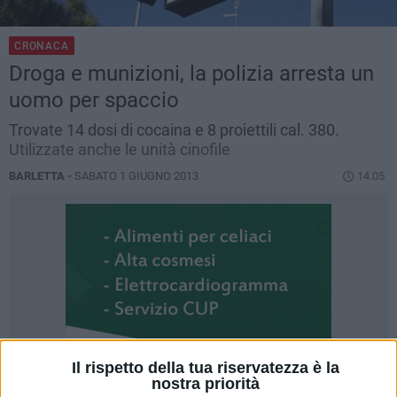
CRONACA
Droga e munizioni, la polizia arresta un
uomo per spaccio
Trovate 14 dosi di cocaina e 8 proiettili cal. 380.
Utilizzate anche le unità cinofile
BARLETTA -
SABATO 1 GIUGNO 2013
14.05
Il rispetto della tua riservatezza è la
nostra priorità