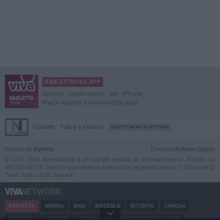
BARLETTAVIVA APP
Scarica l'applicazione per iPhone,
iPad e Android e ricevi notizie push
Contatti
Policy e Privacy
GOCITY NEWS PLATFORM
Notizie da
Barletta
Direttore
Antonio Quinto
© 2001-2026 BarlettaViva è un portale gestito da InnovaNews srl. Partita iva
08059640725. Testata giornalistica telematica registrata presso il Tribunale di
Trani. Tutti i diritti riservati.
BARLETTA
ANDRIA
BARI
BISCEGLIE
BITONTO
CANOSA
CERIGNOLA
CORATO
GIOVINAZZO
MARGHERITA DI SAVOIA