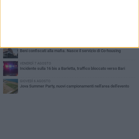
all'alba a Trani
GIOVEDÌ 6 AGOSTO
Il ricordo di "Cecco", il benzinaio col sorriso: «Contava i giorni che
lo separavano dalla pensione»
MERCOLEDÌ 5 AGOSTO
Jova Summer Party, giovedì mattina sopralluogo nell'area
dell'evento
DOMENICA 2 AGOSTO
Beni confiscati alla mafia. Nasce il servizio di Co-housing
VENERDÌ 7 AGOSTO
Incidente sulla 16 bis a Barletta, traffico bloccato verso Bari
GIOVEDÌ 6 AGOSTO
Jova Summer Party, nuovi campionamenti nell'area dell'evento