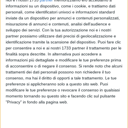
informazioni su un dispositivo, come i cookie, e trattiamo dati
personali, come identificatori univoci e informazioni standard
inviate da un dispositivo per annunci e contenuti personalizzati,
misurazione di annunci e contenuti, analisi dell'audience e
sviluppo dei servizi.
Con la tua autorizzazione noi e i nostri
partner possiamo utilizzare dati precisi di geolocalizzazione e
identificazione tramite la scansione del dispositivo. Puoi fare clic
Dramma questo pomeriggio sulla
Litoranea di Ponente
.
per consentire a noi e ai nostri 1733 partner il trattamento per le
Intorno alle 16.30
una donna è stata aggredita
finalità sopra descritte. In alternativa puoi accedere a
violentemente
mentre si trovava presso il Bagno 27. A
informazioni più dettagliate e modificare le tue preferenze prima
colpirla un uomo,
suo marito
, che la 'ha aggredita all'esterno
di acconsentire o di negare il consenso.
Si rende noto che alcuni
della struttura dopo che la discussione era iniziata
trattamenti dei dati personali possono non richiedere il tuo
all'interno. La donna ha riportato ferite e traumi su diverse
consenso, ma hai il diritto di opporti a tale trattamento. Le tue
preferenze si applicheranno solo a questo sito web. Puoi
parti del corpo, rimediando un occhio nero e ha anche perso
modificare le tue preferenze o revocare il consenso in qualsiasi
molto sangue. Un avvocato barlettano, presente sul posto, è
momento tornando su questo sito e facendo clic sul pulsante
intervenuto per evitare che l'uomo, di circa 40 anni,
"Privacy" in fondo alla pagina web.
continuasse nell'aggressione, ma nel fermare l'aggressore
che si stava allontanando, è stato minacciato e aggredito
con un pugno alla mandibola.