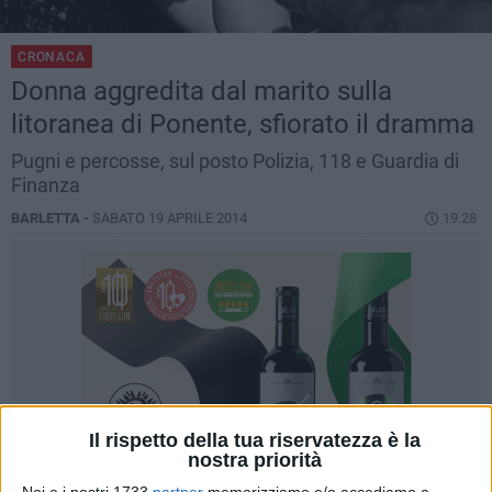
CRONACA
Donna aggredita dal marito sulla
litoranea di Ponente, sfiorato il dramma
Pugni e percosse, sul posto Polizia, 118 e Guardia di
Finanza
BARLETTA -
SABATO 19 APRILE 2014
19.28
Il rispetto della tua riservatezza è la
nostra priorità
Noi e i nostri 1733
partner
memorizziamo e/o accediamo a