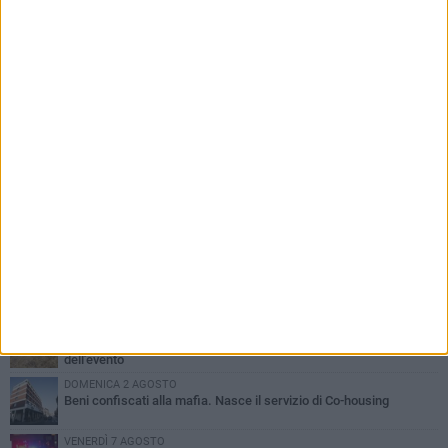
PIÙ LETTI QUESTA SETTIMANA
MERCOLEDÌ 5 AGOSTO
Barletta piange Gioacchino Dagnello: 64enne barlettano investito
all'alba a Trani
GIOVEDÌ 6 AGOSTO
Il ricordo di "Cecco", il benzinaio col sorriso: «Contava i giorni che
lo separavano dalla pensione»
MERCOLEDÌ 5 AGOSTO
Jova Summer Party, giovedì mattina sopralluogo nell'area
dell'evento
DOMENICA 2 AGOSTO
Beni confiscati alla mafia. Nasce il servizio di Co-housing
VENERDÌ 7 AGOSTO