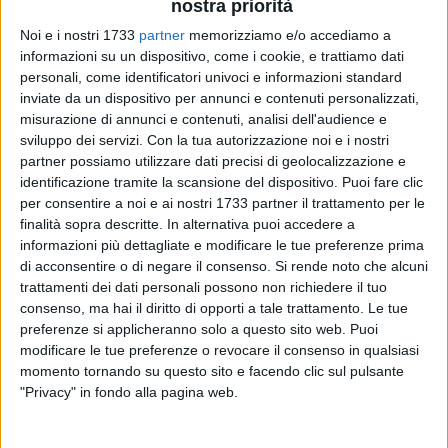
nostra priorità
Noi e i nostri 1733
partner
memorizziamo e/o accediamo a
informazioni su un dispositivo, come i cookie, e trattiamo dati
personali, come identificatori univoci e informazioni standard
10
inviate da un dispositivo per annunci e contenuti personalizzati,
misurazione di annunci e contenuti, analisi dell'audience e
sviluppo dei servizi.
Con la tua autorizzazione noi e i nostri
partner possiamo utilizzare dati precisi di geolocalizzazione e
Si terrà domani Giovedì 9 gennaio, con inizio alle ore 10,00
identificazione tramite la scansione del dispositivo. Puoi fare clic
presso l'auditorium dell'istituto Cassandro "Pietro Mennea",
per consentire a noi e ai nostri 1733 partner il trattamento per le
la premiazione del concorso letterario commemorativo della
finalità sopra descritte. In alternativa puoi accedere a
donazione del modellino della regia nave corazzata "Roma"
informazioni più dettagliate e modificare le tue preferenze prima
di acconsentire o di negare il consenso.
Si rende noto che alcuni
alla Capitaneria di porto di Barletta, avvenuta lo scorso 9
trattamenti dei dati personali possono non richiedere il tuo
ottobre su iniziativa della Delegazione prov.Bt delle Guardie
consenso, ma hai il diritto di opporti a tale trattamento. Le tue
d'Onore delle Reali Tombe del Pantheon.
preferenze si applicheranno solo a questo sito web. Puoi
modificare le tue preferenze o revocare il consenso in qualsiasi
In occasione della donazione del modellino fu promosso un
momento tornando su questo sito e facendo clic sul pulsante
concorso letterario sull'evento finalizzato a valorizzare la
"Privacy" in fondo alla pagina web.
partecipazione degli studenti degli istituti presenti
(Fieramosca, Cassandro e Baldacchini) mediante un