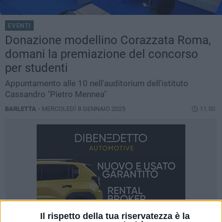
EVENTI
Donazione modellino Corazzata Roma,
domani la premiazione del concorso
per studenti
Appuntamento alle 10 nell'auditorium dell'istituto
Cassandro "Pietro Mennea"
BARLETTA -
MERCOLEDÌ 8 GENNAIO 2025
11.50
Il rispetto della tua riservatezza è la