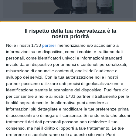
40
Il rispetto della tua riservatezza è la
nostra priorità
Noi e i nostri 1733
partner
memorizziamo e/o accediamo a
Per chi rimane in città durante l'estate,
giovedì 7 agosto
informazioni su un dispositivo, come i cookie, e trattiamo dati
2025
rappresenta un'occasione imperdibile: nella cornice
personali, come identificatori univoci e informazioni standard
inviate da un dispositivo per annunci e contenuti personalizzati,
della
Piazza d'Armi del Castello di Barletta
, andrà in scena il
misurazione di annunci e contenuti, analisi dell'audience e
Don Pasquale
di
Gaetano Donizetti
, una delle opere comiche
sviluppo dei servizi.
Con la tua autorizzazione noi e i nostri
più celebri e amate del repertorio lirico italiano.
partner possiamo utilizzare dati precisi di geolocalizzazione e
identificazione tramite la scansione del dispositivo. Puoi fare clic
A dirigere l'allestimento sarà
Gaetano Rizzitelli Bochicchio
,
per consentire a noi e ai nostri 1733 partner il trattamento per le
direttore d'orchestra e maestro concertatore originario di
finalità sopra descritte. In alternativa puoi accedere a
Barletta
, con un passato da clarinettista e baritono nei più
informazioni più dettagliate e modificare le tue preferenze prima
di acconsentire o di negare il consenso.
Si rende noto che alcuni
importanti teatri e contesti musicali nazionali. Figlio d'arte —
trattamenti dei dati personali possono non richiedere il tuo
il padre
Ruggero Rizzitelli
, fu primo clarinetto del Teatro
consenso, ma hai il diritto di opporti a tale trattamento. Le tue
Petruzzelli e poi maestro d'orchestra — il maestro Rizzitelli
preferenze si applicheranno solo a questo sito web. Puoi