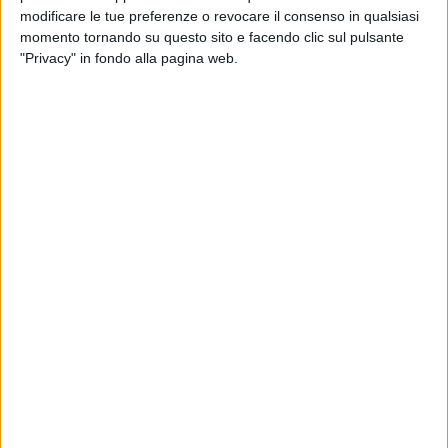
porta con sé un'eredità musicale e una sensibilità fuori dal
modificare le tue preferenze o revocare il consenso in qualsiasi
comune.
momento tornando su questo sito e facendo clic sul pulsante
"Privacy" in fondo alla pagina web.
L'ingresso al Don Pasquale avrà un valore che va ben oltre
lo spettacolo:
il maestro ha infatti deciso di
non percepire
alcun compenso
per la sua esibizione, devolvendo
l'intero
ricavato della serata all'Ambulatorio Popolare di Barletta
,
realtà attiva sul territorio a sostegno delle persone più fragili.
Un gesto nobile e raro, che dimostra come l'arte possa
essere anche strumento concreto di solidarietà.
Un invito, quindi, a partecipare numerosi
: il vostro biglietto
sarà un piccolo gesto che arricchirà sia il vostro spirito che
la vita di chi, troppo spesso, resta ai margini della società.
E poiché il 7 agosto si festeggia
San Gaetano
, sarà anche
l'occasione per fare gli auguri… a due Gaetano:
Donizetti e
Rizzitelli
.