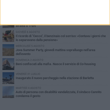
PIÙ LETTI QUESTA SETTIMANA
MERCOLEDÌ 5 AGOSTO
Barletta piange Gioacchino Dagnello: 64enne barlettano investito
all'alba a Trani
GIOVEDÌ 6 AGOSTO
Il ricordo di "Cecco", il benzinaio col sorriso: «Contava i giorni che
lo separavano dalla pensione»
MERCOLEDÌ 5 AGOSTO
Jova Summer Party, giovedì mattina sopralluogo nell'area
dell'evento
DOMENICA 2 AGOSTO
Beni confiscati alla mafia. Nasce il servizio di Co-housing
VENERDÌ 31 LUGLIO
Inaugurato il nuovo parcheggio nella stazione di Barletta
MARTEDÌ 4 AGOSTO
Auto di persona con disabilità vandalizzata, il sindaco Cannito
condanna il gesto