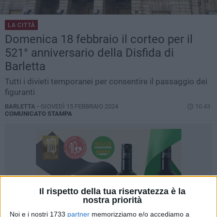
LA CITTÀ
Domenica 18 febbraio il corteo per il
521° anniversario della Disfida di
Barletta
Tutti i divieti temporanei per consentire il passaggio dei
figuranti
BARLETTA -
GIOVEDÌ 15 FEBBRAIO 2024
10.43
COMUNICATO STAMPA
Il rispetto della tua riservatezza è la
nostra priorità
Noi e i nostri 1733
partner
memorizziamo e/o accediamo a