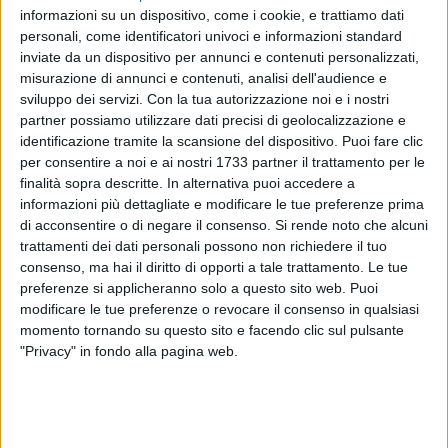
informazioni su un dispositivo, come i cookie, e trattiamo dati
personali, come identificatori univoci e informazioni standard
inviate da un dispositivo per annunci e contenuti personalizzati,
misurazione di annunci e contenuti, analisi dell'audience e
sviluppo dei servizi.
Con la tua autorizzazione noi e i nostri
20
partner possiamo utilizzare dati precisi di geolocalizzazione e
identificazione tramite la scansione del dispositivo. Puoi fare clic
per consentire a noi e ai nostri 1733 partner il trattamento per le
finalità sopra descritte. In alternativa puoi accedere a
In occasione del 521° Anniversario della Disfida di Barletta,
informazioni più dettagliate e modificare le tue preferenze prima
Domenica 18 febbraio con inizio alle ore 19,00, si terrà nelle
di acconsentire o di negare il consenso.
Si rende noto che alcuni
vie del Centro un percorso animato con partenza dal Castello
trattamenti dei dati personali possono non richiedere il tuo
con la partecipazione di saltimbanchi, mangiafuoco,
consenso, ma hai il diritto di opporti a tale trattamento. Le tue
trampolieri e giocolieri, artisti di strada, figuranti.
preferenze si applicheranno solo a questo sito web. Puoi
modificare le tue preferenze o revocare il consenso in qualsiasi
momento tornando su questo sito e facendo clic sul pulsante
A tal riguardo l'Ufficio Tecnico del Traffico, con propria
"Privacy" in fondo alla pagina web.
ordinanza, ha istituito il divieto di transito solo durante il
passaggio del corteo su: Via Carlo V D'Asburgo, Via Cavour,
Corso Garibaldi, Corso Vittorio Emanuele, Via Nazareth, Via
Cialdini (tratto contromano), Via Duomo, Piazza Castello.