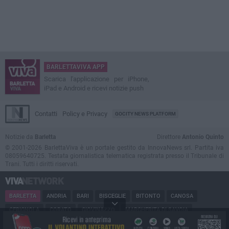
BARLETTAVIVA APP
Scarica l'applicazione per iPhone,
iPad e Android e ricevi notizie push
Contatti
Policy e Privacy
GOCITY NEWS PLATFORM
Notizie da
Barletta
Direttore
Antonio Quinto
© 2001-2026 BarlettaViva è un portale gestito da InnovaNews srl. Partita iva
08059640725. Testata giornalistica telematica registrata presso il Tribunale di
Trani. Tutti i diritti riservati.
BARLETTA
ANDRIA
BARI
BISCEGLIE
BITONTO
CANOSA
CERIGNOLA
CORATO
GIOVINAZZO
MARGHERITA DI SAVOIA
MINERVINO
MODUGNO
MOLFETTA
PUGLIA
RUVO