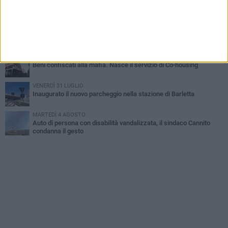
Il ricordo di "Cecco", il benzinaio col sorriso: «Contava i giorni che
lo separavano dalla pensione»
MERCOLEDÌ 5 AGOSTO
Jova Summer Party, giovedì mattina sopralluogo nell'area
dell'evento
DOMENICA 2 AGOSTO
Beni confiscati alla mafia. Nasce il servizio di Co-housing
VENERDÌ 31 LUGLIO
Inaugurato il nuovo parcheggio nella stazione di Barletta
MARTEDÌ 4 AGOSTO
Auto di persona con disabilità vandalizzata, il sindaco Cannito
condanna il gesto