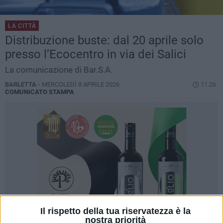
LA CITTÀ
Distribuzione buste: dal 20 aprile solo
presso l’Ecocentro in via dei Salici
La comunicazione di Bar.S.A.
BARLETTA -
MERCOLEDÌ 8 APRILE 2026
11.26
COMUNICATO STAMPA
Il rispetto della tua riservatezza è la
nostra priorità