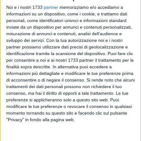
Noi e i nostri 1733
partner
memorizziamo e/o accediamo a
informazioni su un dispositivo, come i cookie, e trattiamo dati
personali, come identificatori univoci e informazioni standard
inviate da un dispositivo per annunci e contenuti personalizzati,
misurazione di annunci e contenuti, analisi dell'audience e
sviluppo dei servizi.
Con la tua autorizzazione noi e i nostri
Bar.S.A. S.p.A. informa la cittadinanza che la distribuzione
partner possiamo utilizzare dati precisi di geolocalizzazione e
dei kit di buste per la raccolta differenziata presso la sede di
identificazione tramite la scansione del dispositivo. Puoi fare clic
via Municipio 22 cesserà definitivamente sabato 18 aprile
per consentire a noi e ai nostri 1733 partner il trattamento per le
2026.
finalità sopra descritte. In alternativa puoi accedere a
informazioni più dettagliate e modificare le tue preferenze prima
di acconsentire o di negare il consenso.
Si rende noto che alcuni
A partire da lunedì 20 aprile, il servizio di
trattamenti dei dati personali possono non richiedere il tuo
approvvigionamento delle buste proseguirà esclusivamente
consenso, ma hai il diritto di opporti a tale trattamento. Le tue
presso l'Ecocentro "Parco degli Ulivi" sito in via dei Salici 93.
preferenze si applicheranno solo a questo sito web. Puoi
modificare le tue preferenze o revocare il consenso in qualsiasi
Bar.S.A. invita pertanto gli utenti, interessati alla fornitura, a
momento tornando su questo sito e facendo clic sul pulsante
recarsi presso l'Ecocentro suddetto per il ritiro dei kit
"Privacy" in fondo alla pagina web.
secondo le modalità già in vigore.