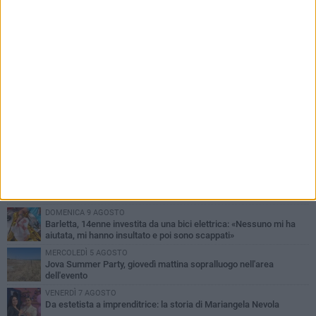
PIÙ LETTI QUESTA SETTIMANA
MERCOLEDÌ 5 AGOSTO
Barletta piange Gioacchino Dagnello: 64enne barlettano investito
all'alba a Trani
GIOVEDÌ 6 AGOSTO
Il ricordo di "Cecco", il benzinaio col sorriso: «Contava i giorni che
lo separavano dalla pensione»
VENERDÌ 7 AGOSTO
Incidente sulla 16 bis a Barletta, traffico bloccato verso Bari
DOMENICA 9 AGOSTO
Barletta, 14enne investita da una bici elettrica: «Nessuno mi ha
aiutata, mi hanno insultato e poi sono scappati»
MERCOLEDÌ 5 AGOSTO
Jova Summer Party, giovedì mattina sopralluogo nell'area
dell'evento
VENERDÌ 7 AGOSTO
Da estetista a imprenditrice: la storia di Mariangela Nevola