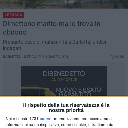
CRONACA
Dimettono marito ma lo trova in
obitorio
Presunto caso di malasanità a Barletta, undici
indagati
BARLETTA -
MERCOLEDÌ 3 MARZO 2010
08.50
Il rispetto della tua riservatezza è la
nostra priorità
Noi e i nostri 1731
partner
memorizziamo e/o accediamo a
informazioni su un dispositivo, come i cookie, e trattiamo dati