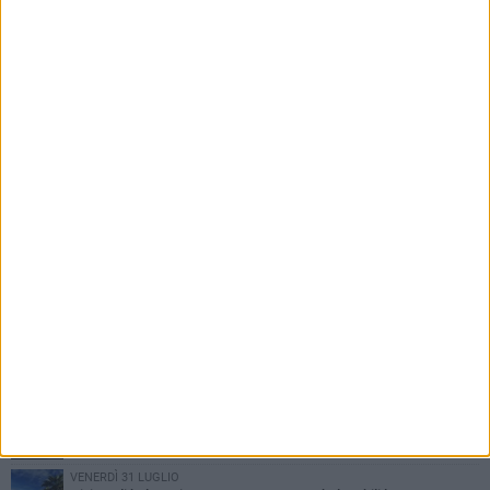
PIÙ LETTI QUESTA SETTIMANA
VENERDÌ 31 LUGLIO
Inaugurato il nuovo parcheggio nella stazione di Barletta
MERCOLEDÌ 5 AGOSTO
Barletta piange Gioacchino Dagnello: 64enne barlettano investito
all'alba a Trani
GIOVEDÌ 30 LUGLIO
Rapina all'Ipercoop di Barletta: nel mirino la gioielleria, banditi in
fuga
DOMENICA 2 AGOSTO
Beni confiscati alla mafia. Nasce il servizio di Co-housing
VENERDÌ 31 LUGLIO