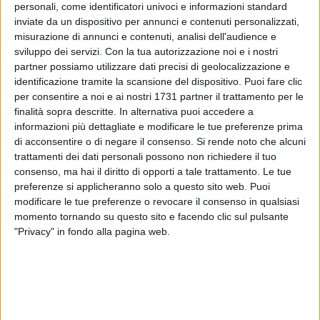
personali, come identificatori univoci e informazioni standard
inviate da un dispositivo per annunci e contenuti personalizzati,
misurazione di annunci e contenuti, analisi dell'audience e
sviluppo dei servizi.
Con la tua autorizzazione noi e i nostri
partner possiamo utilizzare dati precisi di geolocalizzazione e
identificazione tramite la scansione del dispositivo. Puoi fare clic
per consentire a noi e ai nostri 1731 partner il trattamento per le
Indagini sono in corso da parte della procura di Trani su un
finalità sopra descritte. In alternativa puoi accedere a
presunto caso di malasanità, all'ospedale "Dimiccoli" di
informazioni più dettagliate e modificare le tue preferenze prima
di acconsentire o di negare il consenso.
Si rende noto che alcuni
Barletta.
trattamenti dei dati personali possono non richiedere il tuo
Undici medici, infatti, sono indagati per la morte di un uomo
consenso, ma hai il diritto di opporti a tale trattamento. Le tue
di 57 anni di San Ferdinando di Puglia. Si tratta di Luigi
preferenze si applicheranno solo a questo sito web. Puoi
Giovanni Altamura. L'uomo, ricoverato per broncopolmonite,
modificare le tue preferenze o revocare il consenso in qualsiasi
nei giorni scorsi, aveva chiamato sua moglie per informarla
momento tornando su questo sito e facendo clic sul pulsante
di essere stato dimesso. Quando, però, la donna è giunta in
"Privacy" in fondo alla pagina web.
ospedale per tornare a casa insieme al marito, lo ha trovato
in obitorio.