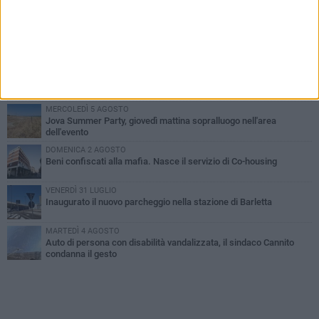
PIÙ LETTI QUESTA SETTIMANA
MERCOLEDÌ 5 AGOSTO
Barletta piange Gioacchino Dagnello: 64enne barlettano investito
all'alba a Trani
GIOVEDÌ 6 AGOSTO
Il ricordo di "Cecco", il benzinaio col sorriso: «Contava i giorni che
lo separavano dalla pensione»
MERCOLEDÌ 5 AGOSTO
Jova Summer Party, giovedì mattina sopralluogo nell'area
dell'evento
DOMENICA 2 AGOSTO
Beni confiscati alla mafia. Nasce il servizio di Co-housing
VENERDÌ 31 LUGLIO
Inaugurato il nuovo parcheggio nella stazione di Barletta
MARTEDÌ 4 AGOSTO
Auto di persona con disabilità vandalizzata, il sindaco Cannito
condanna il gesto