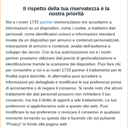
Il rispetto della tua riservatezza è la
nostra priorità
335
Noi e i nostri 1733
partner
memorizziamo e/o accediamo a
informazioni su un dispositivo, come i cookie, e trattiamo dati
personali, come identificatori univoci e informazioni standard
inviate da un dispositivo per annunci e contenuti personalizzati,
Nella notte tra l'uno e il due gennaio 2023, all'ospedale
misurazione di annunci e contenuti, analisi dell'audience e
Dimiccoli di Barletta, nella unità operativa di Ostetricia e
sviluppo dei servizi.
Con la tua autorizzazione noi e i nostri
Ginecologia diretta da Pietro Lalli, è nata Dalila: alle 3.19 le
partner possiamo utilizzare dati precisi di geolocalizzazione e
hanno dato il benvenuto al mondo anche le sorelle Giorgia e
identificazione tramite la scansione del dispositivo. Puoi fare clic
Sofia. La bimba pesa 2500 gr per 50 centimetri ed è nata
per consentire a noi e ai nostri 1733 partner il trattamento per le
con parto spontaneo. La mamma Alessandra, residente a
finalità sopra descritte. In alternativa puoi accedere a
informazioni più dettagliate e modificare le tue preferenze prima
Trinitapoli, sta bene.
di acconsentire o di negare il consenso.
Si rende noto che alcuni
trattamenti dei dati personali possono non richiedere il tuo
Il primo nato nella nostra provincia però è un piccolo
consenso, ma hai il diritto di opporti a tale trattamento. Le tue
andriese: si chiama Gabriele, pesa 3070 grammi, è alto 48
preferenze si applicheranno solo a questo sito web. Puoi
centimetri ed è un primogenito. E' nato alle 22.45 del primo
modificare le tue preferenze o revocare il consenso in qualsiasi
gennaio con parto spontaneo nella unità operativa di
momento tornando su questo sito e facendo clic sul pulsante
Ostetricia e Ginecologia dell'ospedale Bonomo di Andria
"Privacy" in fondo alla pagina web.