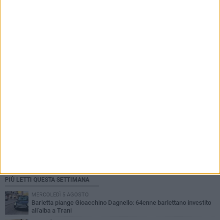
In reparto senza aria condizionata, «ci siamo
portati ventilatori da casa»
PIÙ LETTI QUESTA SETTIMANA
MERCOLEDÌ 5 AGOSTO
Barletta piange Gioacchino Dagnello: 64enne barlettano investito
all'alba a Trani