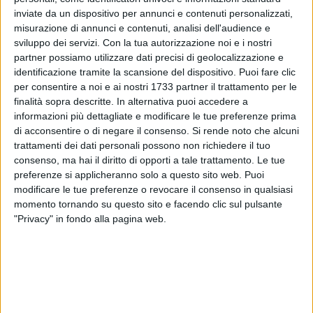
inviate da un dispositivo per annunci e contenuti personalizzati,
misurazione di annunci e contenuti, analisi dell'audience e
sviluppo dei servizi.
Con la tua autorizzazione noi e i nostri
partner possiamo utilizzare dati precisi di geolocalizzazione e
6
identificazione tramite la scansione del dispositivo. Puoi fare clic
Il "Bubbles" porta l'atmosfera natalizia in piazza a Trani con
per consentire a noi e ai nostri 1733 partner il trattamento per le
La Sagra Vigilia
, un evento di tre giorni – dal 22 al 24
finalità sopra descritte. In alternativa puoi accedere a
informazioni più dettagliate e modificare le tue preferenze prima
dicembre – dedicato alla musica, alla tradizione culinaria
di acconsentire o di negare il consenso.
Si rende noto che alcuni
locale, all'arte a cielo aperto e al vino grazie alla
trattamenti dei dati personali possono non richiedere il tuo
collaborazione di Cantine San Marzano, Cantina Donna
consenso, ma hai il diritto di opporti a tale trattamento. Le tue
Fugata, Cantina Monsupello, Cantina Vigna madre, Cantine
preferenze si applicheranno solo a questo sito web. Puoi
risveglio, Cantine Rocca Sveva.
modificare le tue preferenze o revocare il consenso in qualsiasi
momento tornando su questo sito e facendo clic sul pulsante
Cosa succederà? In Piazza della Repubblica a Trani, l'area
"Privacy" in fondo alla pagina web.
adiacente alla struttura si trasformerà in un punto di
incontro dove vivere la Vigilia di Natale con musica dal vivo,
DJ set, performance no stop dalla mattina alla sera con
vinili, live band e DJ.