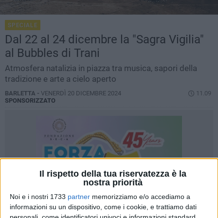
SPECIALE
Dal 22 al 24 dicembre la "Sagra Vigilia"
al Bubbles di Trani
Atmosfera natalizia in piazza tra musica, sapori della
tradizione e arte a cielo aperto
BARLETTA -
VENERDÌ 20 DICEMBRE 2024
11.09
SPONSORIZZATO
Il rispetto della tua riservatezza è la
nostra priorità
Noi e i nostri 1733
partner
memorizziamo e/o accediamo a
informazioni su un dispositivo, come i cookie, e trattiamo dati
personali, come identificatori univoci e informazioni standard