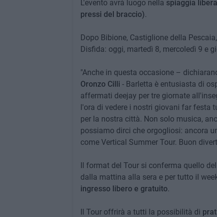
L'evento avrà luogo nella
spiaggia libera
pressi del braccio)
.
Dopo Bibione, Castiglione della Pescaia, 
Disfida: oggi, martedì 8, mercoledì 9 e g
"Anche in questa occasione – dichiaran
Oronzo Cilli
- Barletta è entusiasta di os
affermati deejay per tre giornate all'in
l'ora di vedere i nostri giovani far festa
per la nostra città. Non solo musica, an
possiamo dirci che orgogliosi: ancora u
come Vertical Summer Tour. Buon diverti
Il format del Tour si conferma quello de
dalla mattina alla sera e per tutto il we
ingresso libero e gratuito
.
Il Tour offrirà a tutti la possibilità di
prat