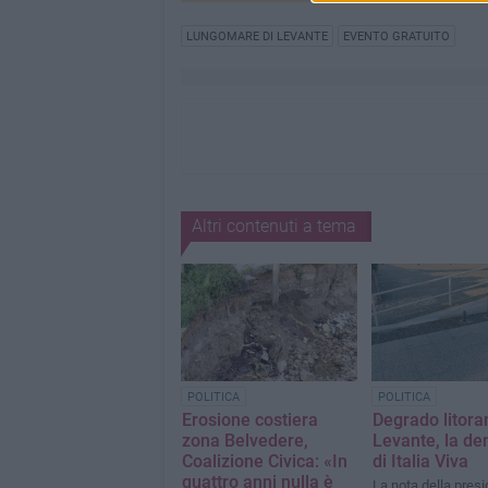
LUNGOMARE DI LEVANTE
EVENTO GRATUITO
Altri contenuti a tema
POLITICA
POLITICA
Erosione costiera
Degrado litora
zona Belvedere,
Levante, la de
Coalizione Civica: «In
di Italia Viva
quattro anni nulla è
La nota della presi