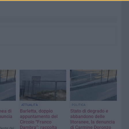
ATTUALITÀ
POLITICA
nea di
Barletta, doppio
Stato di degrado e
nuncia
appuntamento del
abbandono delle
Circolo “Franco
litoranee, la denuncia
Dambra”: raccolta
di Carmine Doronzo
dente del