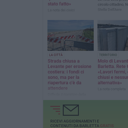
stato fatto»
circolo cittadino, 
Stella Dell'Aere
La nota dei civici
LA CITTÀ
TERRITORIO
Strada chiusa a
Molo di Levant
Levante per erosione
Barletta. Rete 
costiera: i fondi ci
«Lavori fermi, 
sono, ma per la
chiusi e nessu
riapertura c'è da
alternativa»
attendere
La nota completa
Difficile il ripristino della
viabilità per la stagione
estiva
RICEVI AGGIORNAMENTI E
CONTENUTI DA BARLETTA
GRATIS