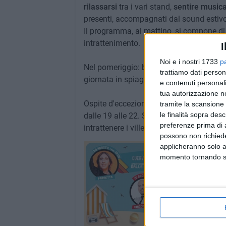
rilassarsi
tra i vari stand,
sentire music
presenti, accompagnati dal sound estivo
Il programma, al mattino, si compone d
intrattenimento.
I
Noi e i nostri 1733
p
Nel pomeriggio: beach volley, beach tenni
trattiamo dati person
giornata in spiaggia il Vertical Show &
e contenuti personali
tua autorizzazione no
Ospite d'eccezione della tappa a Barletta
tramite la scansione 
le finalità sopra des
dalle 19 alle 22. Sarà, invece, la voce di
preferenze prima di 
intrattenere i villeggianti dal palco del 
possono non richieder
applicheranno solo a
momento tornando su 