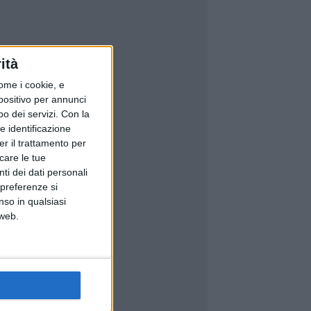
ità
ome i cookie, e
spositivo per annunci
o dei servizi.
Con la
e identificazione
er il trattamento per
icare le tue
ti dei dati personali
 preferenze si
nso in qualsiasi
 web.