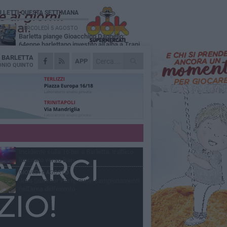
Ù LETTI QUESTA SETTIMANA
MERCOLEDÌ 5 AGOSTO
Barletta piange Gioacchino Dagnello:
64enne barlettano investito all'alba a Trani
A
BARLETTA
GIOVEDÌ 6 AGOSTO
APP
Il ricordo di "Cecco", il benzinaio col
NIO QUINTO
sorriso: «Contava i giorni che lo
paravano dalla pensione»
MERCOLEDÌ 5 AGOSTO
Jova Summer Party, giovedì mattina
sopralluogo nell'area dell'evento
DOMENICA 2 AGOSTO
Beni confiscati alla mafia. Nasce il servizio
di Co-housing
VENERDÌ 7 AGOSTO
Incidente sulla 16 bis a Barletta, traffico
bloccato verso Bari
GIOVEDÌ 6 AGOSTO
Jova Summer Party, nuovi campionamenti
nell'area dell'evento