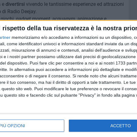
a
e
divertirsi
vivendo le tantissime esperienze ed attrazioni
 di Radio Deejay.
i giochi, gadget moment, acquagym, animazione e
l rispetto della tua riservatezza è la nostra prior
artner
memorizziamo e/o accediamo a informazioni su un dispositivo, c
s e calcio balilla, sup race e race challenge. A chiudere la
ali, come identificatori univoci e informazioni standard inviate da un di
 Dance Moment with ritmo do Brazil.
zzati, misurazione di annunci e contenuti, analisi dell'audience e svilupp
i e i nostri partner possiamo utilizzare dati precisi di geolocalizzazione 
 sarà lo storico dj
Mario Fargetta
mercoledì 9 agosto
del dispositivo. Puoi fare clic per consentire a noi e ai nostri 1733 partn
critte. In alternativa puoi accedere a informazioni più dettagliate e modif
Chicco Giuliani
a partire dalle 17 del 10 agosto ad
acconsentire o di negare il consenso.
Si rende noto che alcuni trattamen
Vertical Summer Tour.
e il tuo consenso, ma hai il diritto di opporti a tale trattamento. Le tue
 questo sito web. Puoi modificare le tue preferenze o revocare il conse
questo sito e facendo clic sul pulsante "Privacy" in fondo alla pagina
PIÙ OPZIONI
ACCETTO