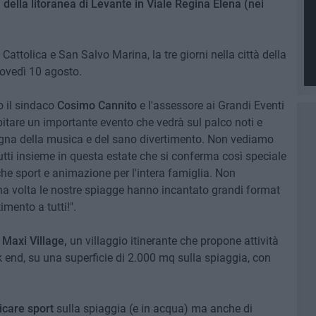
 della litoranea di Levante in Viale Regina Elena (nei
Cattolica e San Salvo Marina, la tre giorni nella città della
iovedì 10 agosto.
o il sindaco
Cosimo Cannito
e l'assessore ai Grandi Eventi
pitare un importante evento che vedrà sul palco noti e
segna della musica e del sano divertimento. Non vediamo
 tutti insieme in questa estate che si conferma così speciale
che sport e animazione per l'intera famiglia. Non
na volta le nostre spiagge hanno incantato grandi format
mento a tutti!".
l
Maxi Village,
un villaggio itinerante che propone attività
ek end, su una superficie di 2.000 mq sulla spiaggia, con
icare sport
sulla spiaggia (e in acqua) ma anche di