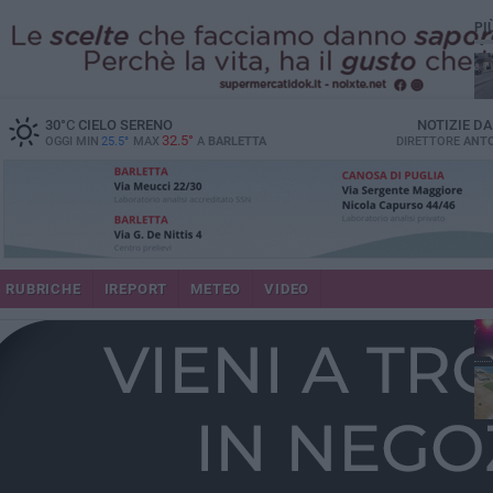
PI
30
°C
CIELO SERENO
NOTIZIE D
32.5°
OGGI MIN
25.5°
MAX
A
BARLETTA
DIRETTORE
ANTO
se
RUBRICHE
IREPORT
METEO
VIDEO