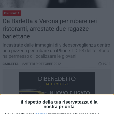
CRONACA
Da Barletta a Verona per rubare nei
ristoranti, arrestate due ragazze
barlettane
Incastrate dalle immagini di videosorveglianza dentro
una pizzeria per rubare un iPhone.
Il GPS del telefono
ha permesso di localizzare le giovani
BARLETTA -
MARTEDÌ 9 OTTOBRE 2012
19.13
Il rispetto della tua riservatezza è la
nostra priorità