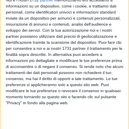
Noi e i nostri 1731
partner
memorizziamo e/o accediamo a
informazioni su un dispositivo, come i cookie, e trattiamo dati
personali, come identificatori univoci e informazioni standard
inviate da un dispositivo per annunci e contenuti personalizzati,
misurazione di annunci e contenuti, analisi dell'audience e
sviluppo dei servizi.
Con la tua autorizzazione noi e i nostri
partner possiamo utilizzare dati precisi di geolocalizzazione e
identificazione tramite la scansione del dispositivo. Puoi fare clic
per consentire a noi e ai nostri 1731 partner il trattamento per le
finalità sopra descritte. In alternativa puoi accedere a
Da Barletta a Verona, due giovanissime ragazze barlettane
informazioni più dettagliate e modificare le tue preferenze prima
sono state arrestate "in trasferta" con l'accusa di aver rubato
di acconsentire o di negare il consenso.
Si rende noto che alcuni
in due ristoranti del capoluogo veneto. Si tratta di S. P., di 20
trattamenti dei dati personali possono non richiedere il tuo
consenso, ma hai il diritto di opporti a tale trattamento. Le tue
anni, e di M. S., di 19 anni, incastrate della immagini
preferenze si applicheranno solo a questo sito web. Puoi
registrate da una telecamera di videosorveglianza posta
modificare le tue preferenze o revocare il consenso in qualsiasi
all'interno di una pizzeria dove le due giovani avevano
momento tornando su questo sito e facendo clic sul pulsante
rubato un iPhone.
"Privacy" in fondo alla pagina web.
Grazie al localizzatore GPS integrato nel telefono, la Polizia
locale ha subito rintracciato le barlettane, mentre si
trovavano in una camera d'albergo insieme ad una refurtiva