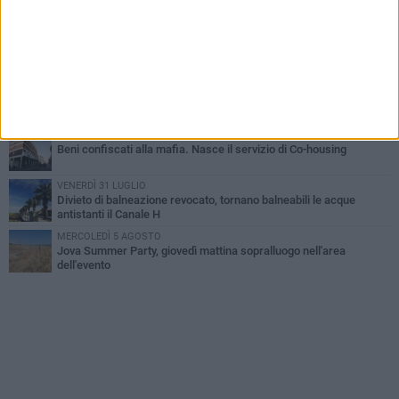
MERCOLEDÌ 5 AGOSTO
Barletta piange Gioacchino Dagnello: 64enne barlettano investito
all'alba a Trani
GIOVEDÌ 30 LUGLIO
Rapina all'Ipercoop di Barletta: nel mirino la gioielleria, banditi in
fuga
DOMENICA 2 AGOSTO
Beni confiscati alla mafia. Nasce il servizio di Co-housing
VENERDÌ 31 LUGLIO
Divieto di balneazione revocato, tornano balneabili le acque
antistanti il Canale H
MERCOLEDÌ 5 AGOSTO
Jova Summer Party, giovedì mattina sopralluogo nell'area
dell'evento