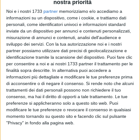
nostra priorità
Noi e i nostri 1733
partner
memorizziamo e/o accediamo a
informazioni su un dispositivo, come i cookie, e trattiamo dati
personali, come identificatori univoci e informazioni standard
inviate da un dispositivo per annunci e contenuti personalizzati,
misurazione di annunci e contenuti, analisi dell'audience e
Venerdì 5 marzo 2010, a Barletta, presso la Sala della
sviluppo dei servizi.
Con la tua autorizzazione noi e i nostri
Comunità S. Antonio, alle ore 19.30, si terrà la serata
partner possiamo utilizzare dati precisi di geolocalizzazione e
inaugurale dell'ottava rassegna cinematografica
identificazione tramite la scansione del dispositivo. Puoi fare clic
dell'omonimo cinecircolo. Per l'occasione è prevista la
per consentire a noi e ai nostri 1733 partner il trattamento per le
proiezione del documentario del Prof. Pino Cava,
finalità sopra descritte. In alternativa puoi accedere a
informazioni più dettagliate e modificare le tue preferenze prima
Responsabile del Nucleo di Vigilianza Ittico-Faunistica-
di acconsentire o di negare il consenso.
Si rende noto che alcuni
Ambientale ed Ecologica, dal titolo "Barletta. Il fiume - la
trattamenti dei dati personali possono non richiedere il tuo
fauna", cui seguirà una tavola rotonda con la partecipazione
consenso, ma hai il diritto di opporti a tale trattamento. Le tue
di:
preferenze si applicheranno solo a questo sito web. Puoi
Prof. Pino Cava
modificare le tue preferenze o revocare il consenso in qualsiasi
Ing. Nicola Maffei, Sindaco di Barletta
momento tornando su questo sito e facendo clic sul pulsante
Avv. Gennaro Cefola, Assessore alle Politiche Ambientali e
"Privacy" in fondo alla pagina web.
Parchi della Provincia di Barletta-Andria-Trani
Ing. Caterina Dibitonto, Assessore alle Politiche Ambientali