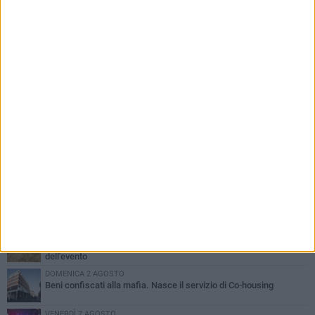
PIÙ LETTI QUESTA SETTIMANA
MERCOLEDÌ 5 AGOSTO
Barletta piange Gioacchino Dagnello: 64enne barlettano investito
all'alba a Trani
GIOVEDÌ 6 AGOSTO
Il ricordo di "Cecco", il benzinaio col sorriso: «Contava i giorni che
lo separavano dalla pensione»
MERCOLEDÌ 5 AGOSTO
Jova Summer Party, giovedì mattina sopralluogo nell'area
dell'evento
DOMENICA 2 AGOSTO
Beni confiscati alla mafia. Nasce il servizio di Co-housing
VENERDÌ 7 AGOSTO