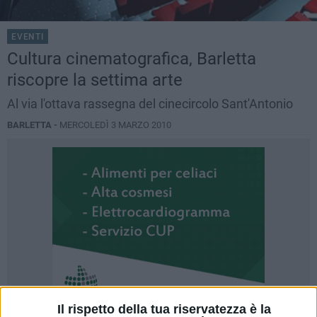
EVENTI
Cultura cinematografica, Barletta
riscopre la settima arte
Al via l'ottava rassegna del cinecircolo Sant'Antonio
BARLETTA -
MERCOLEDÌ 3 MARZO 2010
Il rispetto della tua riservatezza è la