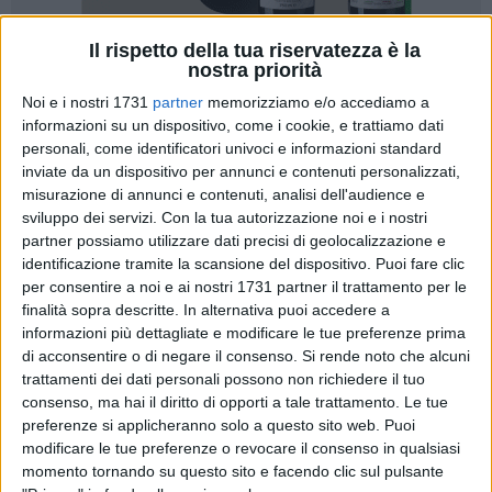
Il rispetto della tua riservatezza è la
nostra priorità
Noi e i nostri 1731
partner
memorizziamo e/o accediamo a
informazioni su un dispositivo, come i cookie, e trattiamo dati
personali, come identificatori univoci e informazioni standard
«Dimissioni del Sindaco Nicola Maffei, dichiarazioni di
inviate da un dispositivo per annunci e contenuti personalizzati,
autorevoli politici del PD che alludono ad una gestione poco
misurazione di annunci e contenuti, analisi dell'audience e
sviluppo dei servizi.
Con la tua autorizzazione noi e i nostri
chiara di una frangia di partito, della cosa pubblica cittadina:
partner possiamo utilizzare dati precisi di geolocalizzazione e
pochi potevano sospettare questo caldo epilogo post-
identificazione tramite la scansione del dispositivo. Puoi fare clic
elettorale». Si aggiunge alla lunga trafila di opinioni da parte
per consentire a noi e ai nostri 1731 partner il trattamento per le
delle varie voci politiche dalla città in seguito alle dimissioni
finalità sopra descritte. In alternativa puoi accedere a
del sindaco Maffei, anche l'intervento di Salvatore Filannino,
informazioni più dettagliate e modificare le tue preferenze prima
consigliere comunale a nome dell'Italia dei Valori d Barletta.
di acconsentire o di negare il consenso.
Si rende noto che alcuni
trattamenti dei dati personali possono non richiedere il tuo
consenso, ma hai il diritto di opporti a tale trattamento. Le tue
«Disoccupati, studenti, cittadini operosi, elettori delle ultime
preferenze si applicheranno solo a questo sito web. Puoi
elezioni amministrative e dei Referendum del SI' del 12 e 13
modificare le tue preferenze o revocare il consenso in qualsiasi
Giugno, si sono ritrovati una situazione politica cittadina dai
momento tornando su questo sito e facendo clic sul pulsante
toni manifestamente da scontro, senza che qualcuno possa