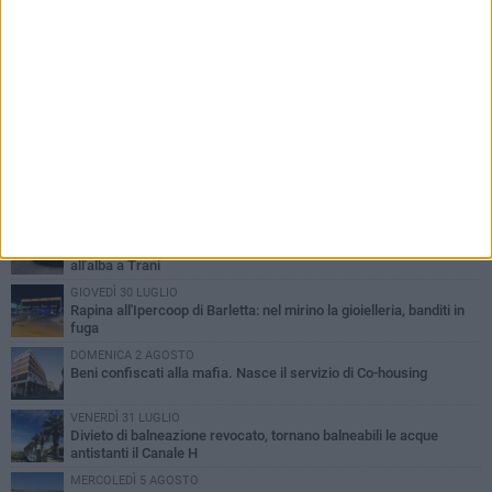
PIÙ LETTI QUESTA SETTIMANA
VENERDÌ 31 LUGLIO
Inaugurato il nuovo parcheggio nella stazione di Barletta
MERCOLEDÌ 5 AGOSTO
Barletta piange Gioacchino Dagnello: 64enne barlettano investito
all'alba a Trani
GIOVEDÌ 30 LUGLIO
Rapina all'Ipercoop di Barletta: nel mirino la gioielleria, banditi in
fuga
DOMENICA 2 AGOSTO
Beni confiscati alla mafia. Nasce il servizio di Co-housing
VENERDÌ 31 LUGLIO
Divieto di balneazione revocato, tornano balneabili le acque
antistanti il Canale H
MERCOLEDÌ 5 AGOSTO