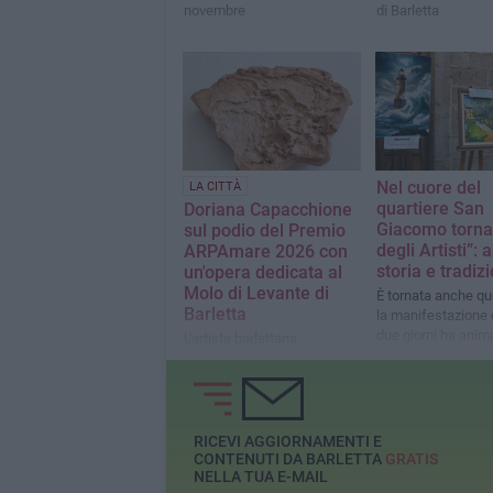
novembre
di Barletta
Nel cuore del
LA CITTÀ
quartiere San
Doriana Capacchione
Giacomo torna
sul podio del Premio
degli Artisti”: a
ARPAmare 2026 con
storia e tradizi
un'opera dedicata al
Molo di Levante di
È tornata anche q
Barletta
la manifestazione 
due giorni ha anim
L'artista barlettana
Torto
conquista il terzo posto per
il secondo anno
consecutivo con
41.323900°N 16.294968
RICEVI AGGIORNAMENTI E
CONTENUTI DA BARLETTA
GRATIS
NELLA TUA E-MAIL