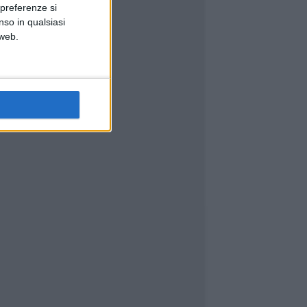
 preferenze si
nso in qualsiasi
 web.