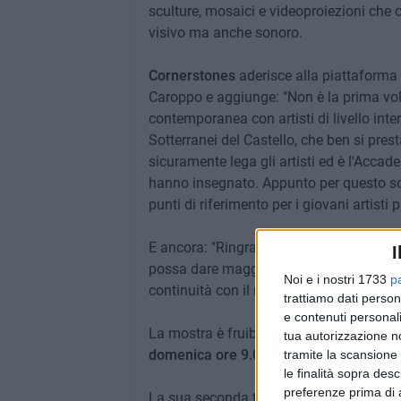
sculture, mosaici e videoproiezioni che 
visivo ma anche sonoro.
Co​rnerstones
aderisce alla piattaforma
Caroppo e aggiunge: "Non è la prima volt
contemporanea con artisti di livello inter
Sotterranei del Castello, che ben si prest
sicuramente lega gli artisti ed è l'Accad
hanno insegnato. Appunto per questo 
punti di riferimento per i giovani artisti p
E ancora: "Ringrazio inoltre il Comune di
I
possa dare maggiore visibilità all'arte 
Noi e i nostri 1733
p
continuità con il nostro patrimonio artis
trattiamo dati person
e contenuti personali
La mostra è fruibile ai visitatori
fino al 
tua autorizzazione no
domenica ore 9.00-19.00.
tramite la scansione 
le finalità sopra des
preferenze prima di 
La sua seconda tappa sarà nei pressi d