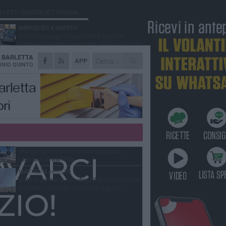
Ù LETTI QUESTA SETTIMANA
MERCOLEDÌ 5 AGOSTO
Barletta piange Gioacchino Dagnello:
64enne barlettano investito all'alba a Trani
A
BARLETTA
GIOVEDÌ 6 AGOSTO
APP
Il ricordo di "Cecco", il benzinaio col
NIO QUINTO
sorriso: «Contava i giorni che lo
paravano dalla pensione»
MERCOLEDÌ 5 AGOSTO
Jova Summer Party, giovedì mattina
sopralluogo nell'area dell'evento
DOMENICA 2 AGOSTO
Beni confiscati alla mafia. Nasce il servizio
di Co-housing
VENERDÌ 31 LUGLIO
Inaugurato il nuovo parcheggio nella
stazione di Barletta
MARTEDÌ 4 AGOSTO
Auto di persona con disabilità vandalizzata,
il sindaco Cannito condanna il gesto