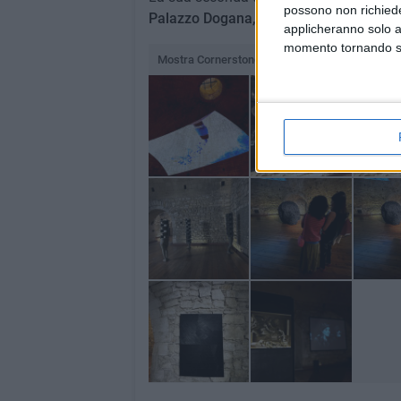
possono non richieder
Palazzo Dogana, Foggia.
applicheranno solo a
momento tornando su 
Mostra Cornerstones