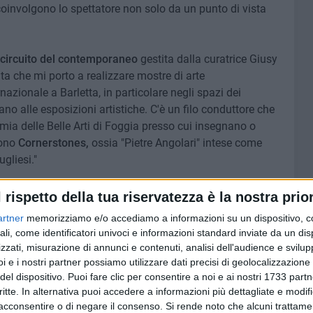
coinvolgono lo spettatore non solo da un punto di vista
circuito del contemporaneo ​
gestita dalla curatrice Giusy
a che mi porto a realizzare mostre di arte
nazionale a Barletta, in particolare negli spazi dei
ano alle esposizioni artistiche. C'è un filo conduttore che
emia delle Belle Arti di Foggia presso cui insegnano o
sono
Cornerstones​,
ossia "Pietre Angolari" intese come
ugliesi."
 Barletta che ha abbracciato il progetto e spero che si
l rispetto della tua riservatezza è la nostra prior
contemporanea, per colmare un piccolo tassello, in
artner
memorizziamo e/o accediamo a informazioni su un dispositivo, c
tico barlettano di arte medievale e moderna".
ali, come identificatori univoci e informazioni standard inviate da un di
zzati, misurazione di annunci e contenuti, analisi dell'audience e svilupp
17 novembre in orario continuato dal martedì alla
i e i nostri partner possiamo utilizzare dati precisi di geolocalizzazione 
del dispositivo. Puoi fare clic per consentire a noi e ai nostri 1733 partn
critte. In alternativa puoi accedere a informazioni più dettagliate e modif
acconsentire o di negare il consenso.
Si rende noto che alcuni trattamen
ella
Galleria di Arte Moderna e Contemporanea a