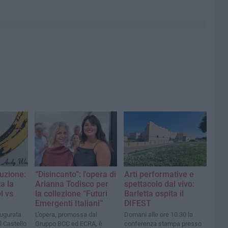
luzione:
“Disincanto”: l'opera di
Arti performative e
ta la
Arianna Todisco per
spettacolo dal vivo:
l vs
la collezione “Futuri
Barletta ospita il
Emergenti Italiani”
DIFEST
augurata
L’opera, promossa dal
Domani alle ore 10.30 la
l Castello
Gruppo BCC ed ECRA, è
conferenza stampa presso