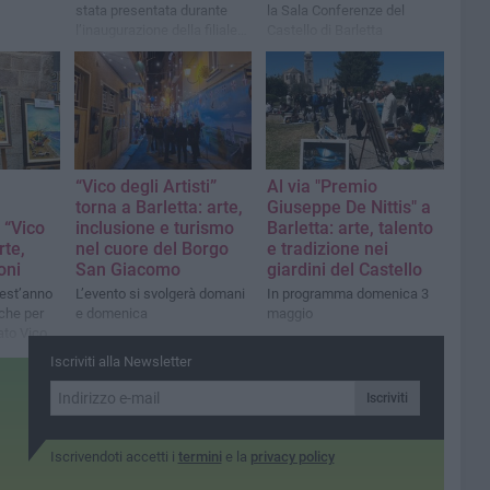
stata presentata durante
la Sala Conferenze del
l’inaugurazione della filiale
Castello di Barletta
di Barletta
“Vico degli Artisti”
Al via "Premio
torna a Barletta: arte,
Giuseppe De Nittis" a
 “Vico
inclusione e turismo
Barletta: arte, talento
rte,
nel cuore del Borgo
e tradizione nei
oni
San Giacomo
giardini del Castello
uest’anno
L’evento si svolgerà domani
In programma domenica 3
che per
e domenica
maggio
ato Vico
Iscriviti alla Newsletter
Iscriviti
Iscrivendoti accetti i
termini
e la
privacy policy