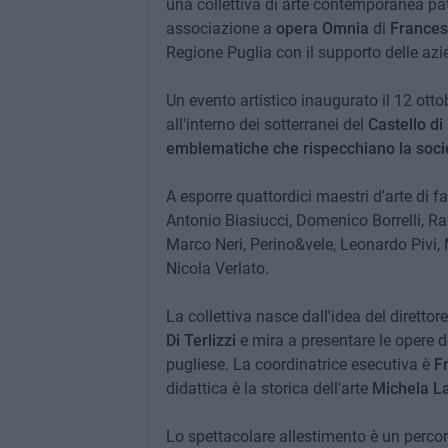
una collettiva di arte contemporanea pat
associazione a
opera Omnia
di
Frances
Regione Puglia con il supporto delle a
Un evento artistico inaugurato il 12 otto
all'interno dei sotterranei del
Castello di
emblematiche che rispecchiano la soci
A esporre quattordici maestri d'arte di f
Antonio Biasiucci, Domenico Borrelli, Raf
Marco Neri, Perino&vele, Leonardo Pivi, 
Nicola Verlato.
La collettiva nasce dall'idea del diretto
Di Terlizzi
e mira a presentare le opere de
pugliese. La coordinatrice esecutiva è
F
didattica è la storica dell'arte
Michela L
Lo spettacolare allestimento è un percorso