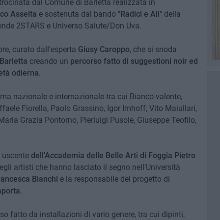
rocinata dal Comune di Barletta realizzata in
co Asselta
e sostenuta dal bando "
Radici e Ali
" della
ziende 2STARS e Universo Salute/Don Uva.
bre, curato dall'esperta
Giusy Caroppo
, che si snoda
 Barletta
creando un
percorso fatto di suggestioni noir ed
età odierna.
ama nazionale e internazionale tra cui Bianco-valente,
faele Fiorella, Paolo Grassino, Igor Imhoff, Vito Maiullari,
Maria Grazia Pontorno, Pierluigi Pusole, Giuseppe Teofilo,
re uscente
dell'Accademia delle Belle Arti di Foggia
Pietro
gli artisti che hanno lasciato il segno nell'Università
rancesca Bianchi
e la responsabile del progetto di
aporta
.
 fatto da installazioni di vario genere, tra cui dipinti,