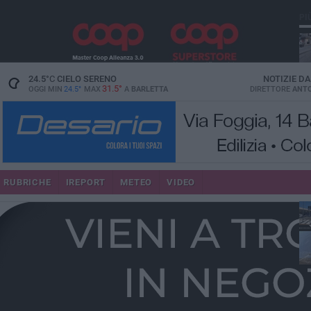
PI
24.5
°C
CIELO SERENO
NOTIZIE D
31.5°
OGGI MIN
24.5°
MAX
A
BARLETTA
DIRETTORE
ANTO
se
RUBRICHE
IREPORT
METEO
VIDEO