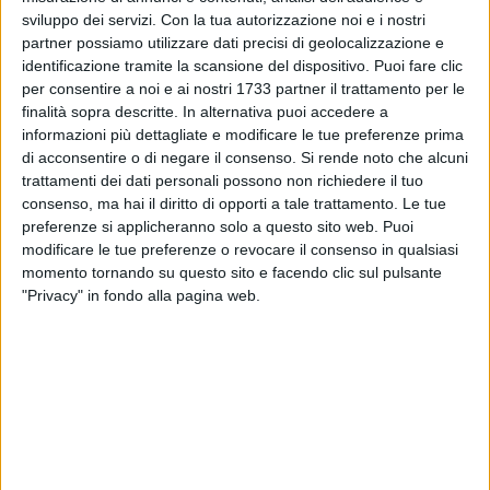
origini italiane ma residenti in Olanda, formata da marito (il
sviluppo dei servizi.
Con la tua autorizzazione noi e i nostri
cui cellulare squilla senza risposta), moglie e un bambino di
partner possiamo utilizzare dati precisi di geolocalizzazione e
18 mesi. Secondo quanto riferito dal sindaco di Conversano,
identificazione tramite la scansione del dispositivo. Puoi fare clic
i soccorsi sono stati tempestivi: ci sono per ora 10 feriti non
per consentire a noi e ai nostri 1733 partner il trattamento per le
gravi, di cui 1 bambino, feriti di riflesso, e non coinvolti dalle
finalità sopra descritte. In alternativa puoi accedere a
informazioni più dettagliate e modificare le tue preferenze prima
macerie. Si cerca ovviamente sotto le macerie, dove
di acconsentire o di negare il consenso.
Si rende noto che alcuni
potrebbero trovarsi disperse. L'auspicio è che i turisti fossero
trattamenti dei dati personali possono non richiedere il tuo
già fuori casa al momento del crollo. Il sindaco ha ribadito
consenso, ma hai il diritto di opporti a tale trattamento. Le tue
che nell'area non ci sono edifici pericolanti. Per precauzione,
preferenze si applicheranno solo a questo sito web. Puoi
la zona circostante, è stata sgomberata, poiché si temono
modificare le tue preferenze o revocare il consenso in qualsiasi
nuove pericolose fughe di gas, che al momento rendono
momento tornando su questo sito e facendo clic sul pulsante
anche difficile la ricerca ad opera dei cani delle unità cinofile
"Privacy" in fondo alla pagina web.
presenti sul posto per i soccorsi. Le forniture di gas sono
inoltre state sospese in tutta la città.
Al momento sono sul posto operano le squadre dei vigili del
fuoco, con piccoli mezzi meccanici, per rimuovere le prime
macerie e facilitare le operazioni di ricerca. L'assessore
regionale alla Protezione Civile Fabiano Amati ha riferito che