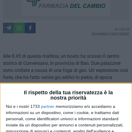
A cura di
EDOARDO CENTONZE
Alle 8.45 di questa mattina, un boato ha scosso il centro
storico di Conversano, in provincia di Bari. Due palazzine
sono crollate a causa di una fuga di gas. Un' esplosione così
forte, che ha fatto venire giù edifici in pietra, di epoca
settecentesca, che si poteva pensare essere abbastanza
resistenti. Dopo il tragico crollo del 3 Ottobre a Barletta, la
Il rispetto della tua riservatezza è la
nostra priorità
Puglia si trova a rivivere momenti drammatici, che
naturalmente si spera possano concludersi nel migliore dei
Noi e i nostri 1733
partner
memorizziamo e/o accediamo a
modi.
informazioni su un dispositivo, come i cookie, e trattiamo dati
personali, come identificatori univoci e informazioni standard
inviate da un dispositivo per annunci e contenuti personalizzati,
Al momento ci sarebbe una famiglia dispersa, di turisti di
misurazione di annunci e contenuti, analisi dell'audience e