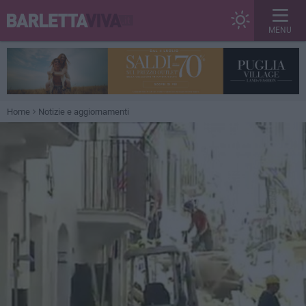
MENU
Home
Notizie e aggiornamenti