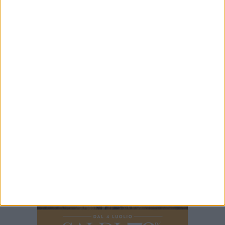
7 AGOSTO 2026
Giuditta D’Elia ospite al Palazzo di Città per
prendere parte alla Stanza Divina
7 AGOSTO 2026
Da estetista a imprenditrice: la storia di
Mariangela Nevola
7 AGOSTO 2026
«Il futuro dell'ex Cartiera diventi uno dei temi
centrali delle elezioni amministrative del 2027»