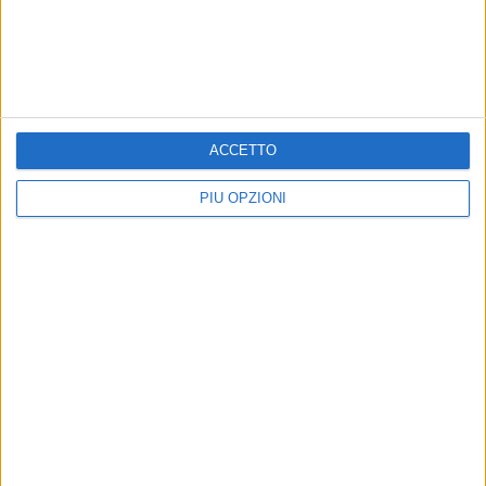
ACCETTO
PIÙ OPZIONI
Altri contenuti a tema