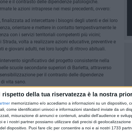
ione e il contrasto delle dipendenze patologiche.
mate le azioni intraprese nei mesi precedenti, ovvero:
finalizzata ad intercettare i bisogni degli utenti e dei loro
lenza, orientare e mettere in contatto tempestivamente le
a con i servizi territoriali competenti più vicini;
i Strada, volta a realizzare azioni educative, preventive e
i e giovani adulti, nei loro luoghi di ritrovo abituali.
 intervento significativo del progetto consistente nella
nelle scuole secondarie superiori di Barletta, attraverso
ensibilizzazione per il contrasto delle dipendenze
di vita sano.
l rispetto della tua riservatezza è la nostra prior
 mercoledì 14 Dicembre (ore 9-11) presso l'Istituto Tecnico
inueranno, nei mesi successivi, anche in altre scuole
artner
memorizziamo e/o accediamo a informazioni su un dispositivo, c
ali, come identificatori univoci e informazioni standard inviate da un di
.
zzati, misurazione di annunci e contenuti, analisi dell'audience e svilupp
i e i nostri partner possiamo utilizzare dati precisi di geolocalizzazione 
ervizio, nel territorio del Comune di Barletta, è sita in un
del dispositivo. Puoi fare clic per consentire a noi e ai nostri 1733 partn
 in via Barberini 108.