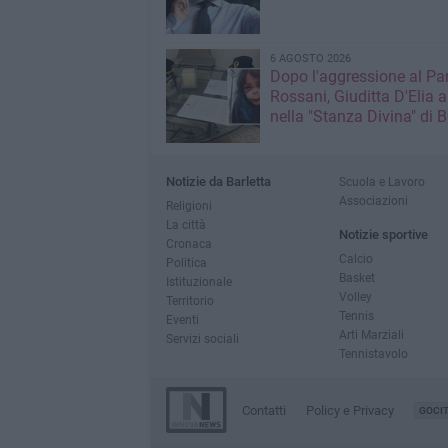
6 AGOSTO 2026
Dopo l'aggressione al Pa
Rossani, Giuditta D'Elia a
nella "Stanza Divina" di B
Notizie da Barletta
Scuola e Lavoro
Associazioni
Religioni
La città
Notizie sportive
Cronaca
Calcio
Politica
Basket
Istituzionale
Volley
Territorio
Tennis
Eventi
Arti Marziali
Servizi sociali
Tennistavolo
Contatti
Policy e Privacy
GOCI