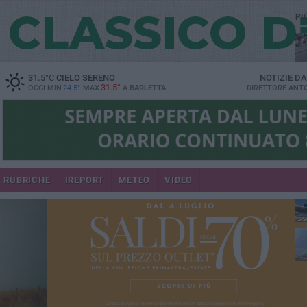
PI
31.5
°C
CIELO SERENO
NOTIZIE D
31.5°
OGGI MIN
24.5°
MAX
A
BARLETTA
DIRETTORE
ANTO
se
RUBRICHE
IREPORT
METEO
VIDEO