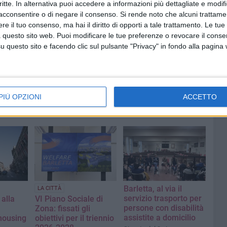
critte. In alternativa puoi accedere a informazioni più dettagliate e modif
acconsentire o di negare il consenso.
Si rende noto che alcuni trattamen
e il tuo consenso, ma hai il diritto di opporti a tale trattamento. Le tue
 questo sito web. Puoi modificare le tue preferenze o revocare il conse
questo sito e facendo clic sul pulsante "Privacy" in fondo alla pagina
PIÙ OPZIONI
ACCETTO
Barletta, al via il
LA CITTÀ
servizio trasporto per
 alla
VI Piano Sociale di
persone con disabilità
Zona: fissati gli
assistite a domicilio
-housing
obiettivi per il triennio