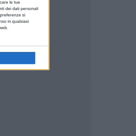
icare le tue
ti dei dati personali
 preferenze si
nso in qualsiasi
 web.