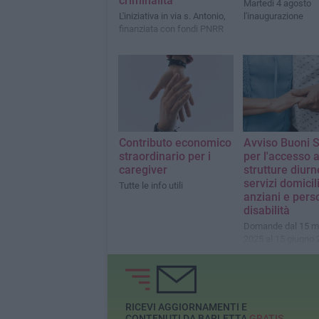
criminalità
Martedì 4 agosto
L'iniziativa in via s. Antonio,
l'inaugurazione
finanziata con fondi PNRR
Contributo economico
Avviso Buoni S
straordinario per i
per l'accesso 
caregiver
strutture diurn
servizi domicil
Tutte le info utili
anziani e pers
disabilità
Domande dal 15 m
2025 al 15 giugno
RICEVI AGGIORNAMENTI E
CONTENUTI DA BARLETTA
GRATIS