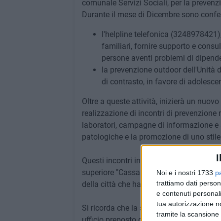
comunale Servizi Sociali, per la prevenz
Durante il mese di Dicembre sono confer
l'helpline telefonica (3248978421), 
familiari, fornire supporto e consu
persone aventi problemi di dipendenz
la prevenzione outdoor dell'Unità d
di contrasto, in favore di adolescent
Oltre a queste attività, inizierà un nuovo
realizzazione di incontri di prevenzione 
laboratori, campagne di informazione e s
patologiche e la promozione di uno stile 
I
Questi incontri inizieranno martedì 13 e
superiore "Cassandro-Nervi-Fermi" e cont
Noi e i nostri 1733
p
trattiamo dati person
della città che hanno aderito al progetto
e contenuti personali
tua autorizzazione no
Si ricorda che la sede di riferimento del s
tramite la scansione 
ufficio preposto del Centro "L'Angioletto"