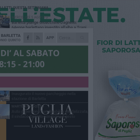
Ù LETTI QUESTA SETTIMANA
MERCOLEDÌ 5 AGOSTO
Barletta piange Gioacchino Dagnello:
64enne barlettano investito all'alba a Trani
A
BARLETTA
GIOVEDÌ 6 AGOSTO
APP
Il ricordo di "Cecco", il benzinaio col
NIO QUINTO
sorriso: «Contava i giorni che lo
paravano dalla pensione»
MERCOLEDÌ 5 AGOSTO
Jova Summer Party, giovedì mattina
sopralluogo nell'area dell'evento
DOMENICA 2 AGOSTO
Beni confiscati alla mafia. Nasce il servizio
di Co-housing
VENERDÌ 31 LUGLIO
Inaugurato il nuovo parcheggio nella
stazione di Barletta
MARTEDÌ 4 AGOSTO
Auto di persona con disabilità vandalizzata,
il sindaco Cannito condanna il gesto