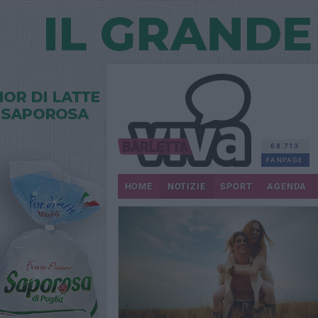
68.713
FANPAGE
HOME
NOTIZIE
SPORT
AGENDA