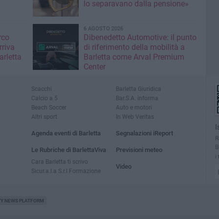
lo separavano dalla pensione»
6 AGOSTO 2026
rco
Dibenedetto Automotive: il punto
rriva
di riferimento della mobilità a
arletta
Barletta come Arval Premium
Center
Scacchi
Barletta Giuridica
Calcio a 5
Bar.S.A. informa
Beach Soccer
Auto e motori
Altri sport
In Web Veritas
I
Agenda eventi di Barletta
Segnalazioni iReport
R
B
Le Rubriche di BarlettaViva
Previsioni meteo
i
Cara Barletta ti scrivo
Video
Sicur.a.l.a S.r.l Formazione
TY NEWS PLATFORM