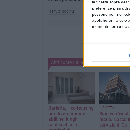
le finalità sopra des
preferenze prima di 
SERVIZI SOCIALI
possono non richieder
applicheranno solo a
momento tornando su 
Altri contenuti a tema
Barletta, il co-housing
LA CITTÀ
per diversamente
Beni confiscati
abili nei luoghi
mafia. Nasce il
confiscati alla
servizio di Co