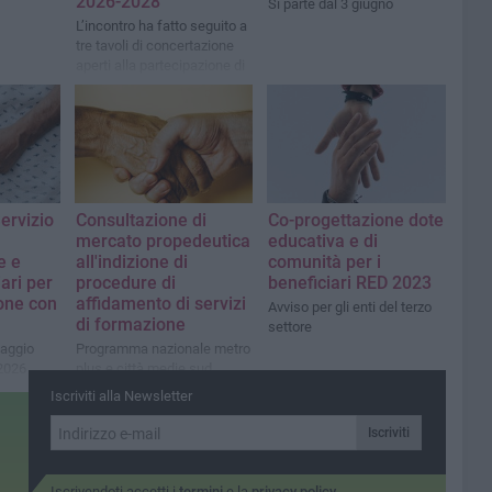
2026-2028
Si parte dal 3 giugno
L’incontro ha fatto seguito a
tre tavoli di concertazione
aperti alla partecipazione di
cittadini, enti, associazioni e
operatori del settore
Welfare
ervizio
Consultazione di
Co-progettazione dote
a
mercato propedeutica
educativa e di
e e
all'indizione di
comunità per i
iari per
procedure di
beneficiari RED 2023
one con
affidamento di servizi
Avviso per gli enti del terzo
di formazione
settore
aggio
Programma nazionale metro
 2026
plus e città medie sud
2021/2027
Iscriviti alla Newsletter
Iscriviti
Iscrivendoti accetti i
termini
e la
privacy policy