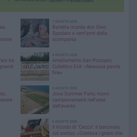
7 AGOSTO 2026
ea,
Barletta ricorda don Gino
Spadaro a vent’anni dalla
isione
scomparsa
6 AGOSTO 2026
ani tre
Ampliamento San Procopio,
 grandi
Collettivo Exit: «Nessuna parola
fine»
6 AGOSTO 2026
io,
Jova Summer Party, nuovi
parere
campionamenti nell'area
dell'evento
6 AGOSTO 2026
.
Il ricordo di "Cecco", il benzinaio
col sorriso: «Contava i giorni che