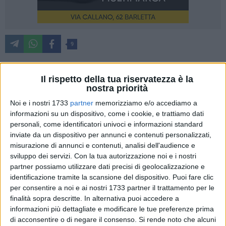
9
Il rispetto della tua riservatezza è la
L'Associazione Nazionale fra Mutilati ed Invalidi di Guerra
nostra priorità
(ANMIG) – Sezione di Barletta è orgogliosa di presentare un
Noi e i nostri 1733
partner
memorizziamo e/o accediamo a
evento di straordinaria importanza per la memoria storica
informazioni su un dispositivo, come i cookie, e trattiamo dati
del nostro Paese. Con grande passione e dedizione, il
personali, come identificatori univoci e informazioni standard
Presidente Cav. Ruggiero Graziano invita la cittadinanza a
inviate da un dispositivo per annunci e contenuti personalizzati,
partecipare alla Conferenza Storica sulla Campagna di
misurazione di annunci e contenuti, analisi dell'audience e
sviluppo dei servizi.
Con la tua autorizzazione noi e i nostri
Russia, un momento di profonda riflessione sul sacrificio dei
partner possiamo utilizzare dati precisi di geolocalizzazione e
soldati italiani impegnati sul fronte orientale durante la
identificazione tramite la scansione del dispositivo. Puoi fare clic
Seconda Guerra Mondiale.
per consentire a noi e ai nostri 1733 partner il trattamento per le
finalità sopra descritte. In alternativa puoi accedere a
Un Evento Che Fa Risonare la Storia
informazioni più dettagliate e modificare le tue preferenze prima
La conferenza si svolgerà il 12 marzo alle ore 17:00 nella
di acconsentire o di negare il consenso.
Si rende noto che alcuni