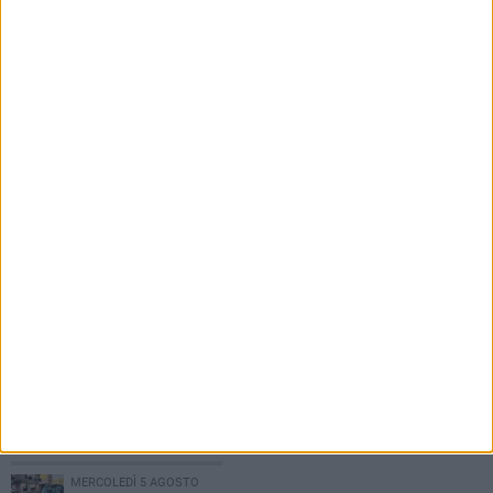
mare per Barletta»
7 AGOSTO 2026
Barletta ricorda don Gino Spadaro a vent’anni
dalla scomparsa
PIÙ LETTI QUESTA SETTIMANA
MERCOLEDÌ 5 AGOSTO