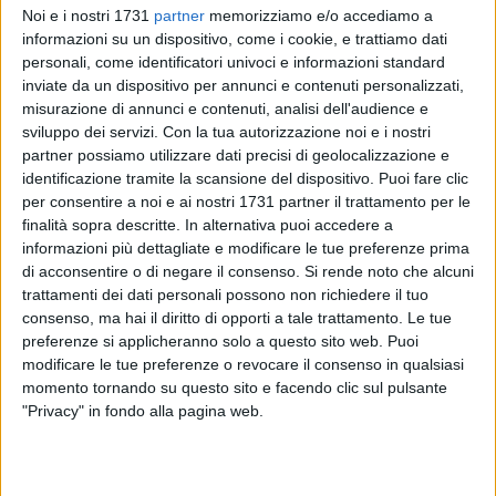
Noi e i nostri 1731
partner
memorizziamo e/o accediamo a
informazioni su un dispositivo, come i cookie, e trattiamo dati
personali, come identificatori univoci e informazioni standard
inviate da un dispositivo per annunci e contenuti personalizzati,
misurazione di annunci e contenuti, analisi dell'audience e
sviluppo dei servizi.
Con la tua autorizzazione noi e i nostri
partner possiamo utilizzare dati precisi di geolocalizzazione e
Due anni e sei mesi di reclusione, la condanna ad una
identificazione tramite la scansione del dispositivo. Puoi fare clic
provvisionale (cioè un anticipo del risarcimento danni in
per consentire a noi e ai nostri 1731 partner il trattamento per le
favore di moglie e figli, la cui entità finale sarà determinata
finalità sopra descritte. In alternativa puoi accedere a
dal giudice civile) e l'ulteriore condanna alla rifusione delle
informazioni più dettagliate e modificare le tue preferenze prima
di acconsentire o di negare il consenso.
Si rende noto che alcuni
spese legali. E' la pena comminata dal giudice monocratico
trattamenti dei dati personali possono non richiedere il tuo
del tribunale di Trani, Eugenio Labella, ad un uomo di 43
consenso, ma hai il diritto di opporti a tale trattamento. Le tue
anni di Barletta accusato d'aver usato
violenza nei confronti
preferenze si applicheranno solo a questo sito web. Puoi
di moglie e figli
, tutti minorenni.
modificare le tue preferenze o revocare il consenso in qualsiasi
momento tornando su questo sito e facendo clic sul pulsante
Le ire dell'uomo sarebbero state determinate dal
vizio del
"Privacy" in fondo alla pagina web.
gioco
. I suoi guadagni li avrebbe sperperati ai videopoker per
poi tornare a casa ed inveire coi suoi "cari". Un calvario
interrotto a dicembre dai Carabinieri quando la moglie trovò