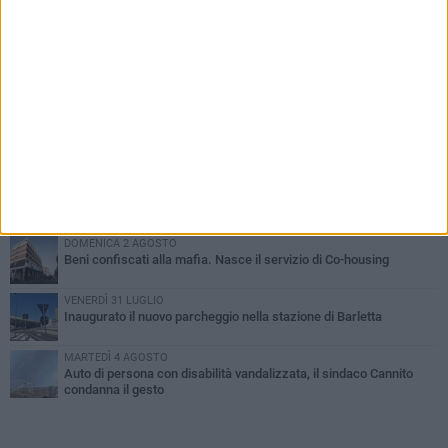
PIÙ LETTI QUESTA SETTIMANA
MERCOLEDÌ 5 AGOSTO
Barletta piange Gioacchino Dagnello: 64enne barlettano investito
all'alba a Trani
GIOVEDÌ 6 AGOSTO
Il ricordo di "Cecco", il benzinaio col sorriso: «Contava i giorni che
lo separavano dalla pensione»
MERCOLEDÌ 5 AGOSTO
Jova Summer Party, giovedì mattina sopralluogo nell'area
dell'evento
DOMENICA 2 AGOSTO
Beni confiscati alla mafia. Nasce il servizio di Co-housing
VENERDÌ 31 LUGLIO
Inaugurato il nuovo parcheggio nella stazione di Barletta
MARTEDÌ 4 AGOSTO
Auto di persona con disabilità vandalizzata, il sindaco Cannito
condanna il gesto