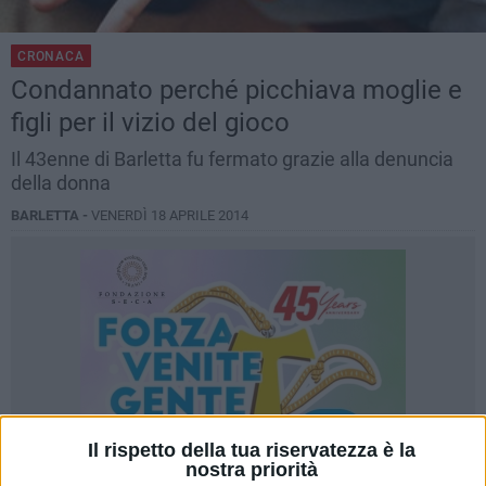
CRONACA
Condannato perché picchiava moglie e
figli per il vizio del gioco
Il 43enne di Barletta fu fermato grazie alla denuncia
della donna
BARLETTA -
VENERDÌ 18 APRILE 2014
Il rispetto della tua riservatezza è la
nostra priorità