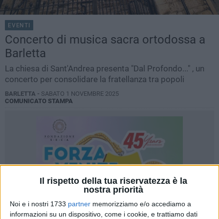
EVENTI
Concerto di musica sacra ortodossa a
Barletta
La chiesa di Sant'Andrea presenta "Dal Profondo..." , un
concerto per consolidare la fratellanza tra popoli
BARLETTA -
SABATO 1 NOVEMBRE 2025
COMUNICATO STAMPA
Il rispetto della tua riservatezza è la
nostra priorità
Noi e i nostri 1733
partner
memorizziamo e/o accediamo a
informazioni su un dispositivo, come i cookie, e trattiamo dati