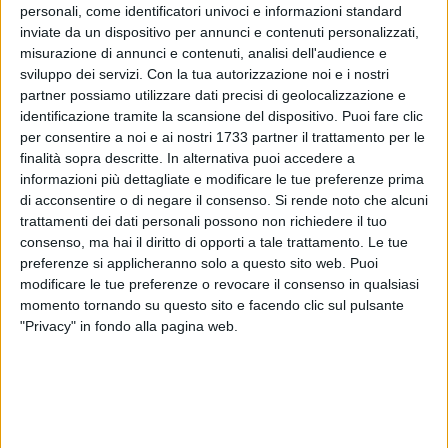
personali, come identificatori univoci e informazioni standard
inviate da un dispositivo per annunci e contenuti personalizzati,
misurazione di annunci e contenuti, analisi dell'audience e
sviluppo dei servizi.
Con la tua autorizzazione noi e i nostri
4
partner possiamo utilizzare dati precisi di geolocalizzazione e
identificazione tramite la scansione del dispositivo. Puoi fare clic
per consentire a noi e ai nostri 1733 partner il trattamento per le
finalità sopra descritte. In alternativa puoi accedere a
Domenica 2 novembre, questa è la data del concerto che
informazioni più dettagliate e modificare le tue preferenze prima
verrà ospitato dalla Chiesa di Sant'Andrea a Barletta. Il titolo
di acconsentire o di negare il consenso.
Si rende noto che alcuni
è "DAL PROFONDO...", un concerto di musica sacra
trattamenti dei dati personali possono non richiedere il tuo
ortodossa tenuto dal Gruppo vocale "LIBERO" di Leskovac
consenso, ma hai il diritto di opporti a tale trattamento. Le tue
(Serbia).
preferenze si applicheranno solo a questo sito web. Puoi
modificare le tue preferenze o revocare il consenso in qualsiasi
La chiesa alle ore 20.00 aprirà le sue porte a chiunque voglia
momento tornando su questo sito e facendo clic sul pulsante
"Privacy" in fondo alla pagina web.
prendervi parte; l'iniziativa conferma la fratellanza tra i
popoli, una fratellanza che si concretizza in una serata fatta
di musica e arte.